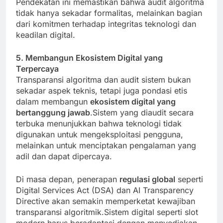
Pendekatan ini memastikan bahwa audit algoritma
tidak hanya sekadar formalitas, melainkan bagian
dari komitmen terhadap integritas teknologi dan
keadilan digital.
5. Membangun Ekosistem Digital yang
Terpercaya
Transparansi algoritma dan audit sistem bukan
sekadar aspek teknis, tetapi juga pondasi etis
dalam membangun
ekosistem digital yang
bertanggung jawab
.Sistem yang diaudit secara
terbuka menunjukkan bahwa teknologi tidak
digunakan untuk mengeksploitasi pengguna,
melainkan untuk menciptakan pengalaman yang
adil dan dapat dipercaya.
Di masa depan, penerapan
regulasi global
seperti
Digital Services Act (DSA) dan AI Transparency
Directive akan semakin memperketat kewajiban
transparansi algoritmik.Sistem digital seperti slot