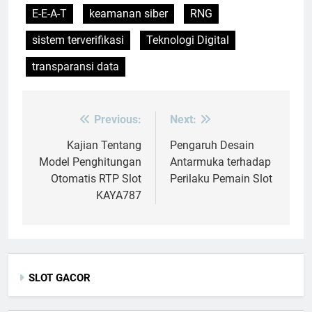
E-E-A-T
keamanan siber
RNG
sistem terverifikasi
Teknologi Digital
transparansi data
Previous:
Next:
Post
navigation
Kajian Tentang
Pengaruh Desain
Model Penghitungan
Antarmuka terhadap
Otomatis RTP Slot
Perilaku Pemain Slot
KAYA787
SLOT GACOR