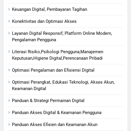
Keuangan Digital, Pembayaran Tagihan
Konektivitas dan Optimasi Akses
Layanan Digital Responsif, Platform Online Modern,
Pengalaman Pengguna
Literasi Risiko,Psikologi Pengguna,Manajemen
Keputusan,Higiene Digital,Perencanaan Pribadi
Optimasi Pengalaman dan Efisiensi Digital
Optimasi Perangkat, Edukasi Teknologi, Akses Akun,
Keamanan Digital
Panduan & Strategi Permainan Digital
Panduan Akses Digital & Keamanan Pengguna
Panduan Akses Efisien dan Keamanan Akun