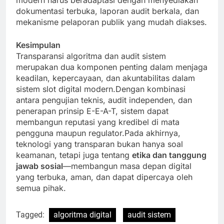
modern harus beradaptasi dengan menyediakan
dokumentasi terbuka, laporan audit berkala, dan
mekanisme pelaporan publik yang mudah diakses.
Kesimpulan
Transparansi algoritma dan audit sistem
merupakan dua komponen penting dalam menjaga
keadilan, kepercayaan, dan akuntabilitas dalam
sistem slot digital modern.Dengan kombinasi
antara pengujian teknis, audit independen, dan
penerapan prinsip E-E-A-T, sistem dapat
membangun reputasi yang kredibel di mata
pengguna maupun regulator.Pada akhirnya,
teknologi yang transparan bukan hanya soal
keamanan, tetapi juga tentang
etika dan tanggung
jawab sosial
—membangun masa depan digital
yang terbuka, aman, dan dapat dipercaya oleh
semua pihak.
Tagged:
algoritma digital
audit sistem