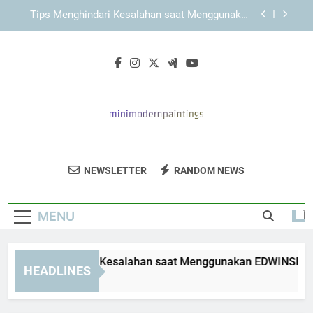
Skip
KAYA787 Alternatif dengan Akses Cepat untuk
to
Berbagai Kondisi Jaringan
content
KAYA787 Alternatif dengan Desain Responsif
untuk Mobile dan Desktop
Tips Menghindari Kesalahan saat Menggunakan
EDWINSLOT Link Alternatif
Tips Menghindari Kesalahan saat Menggunakan
LEBAH4D Link Alternatif
KAYA787 Alternatif dengan Akses Cepat untuk
Berbagai Kondisi Jaringan
Mini Modern
Temukan Seni Lukisan Modern Yang Unik Di
KAYA787 Alternatif dengan Desain Responsif
NEWSLETTER
RANDOM NEWS
Paintings
untuk Mobile dan Desktop
Mini Modern Paintings.
MENU
ps Menghindari Kesalahan saat Menggunakan EDWINSLOT Link
HEADLINES
Weeks Ago