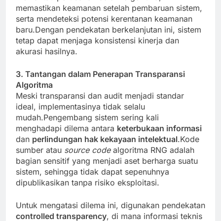
memastikan keamanan setelah pembaruan sistem,
serta mendeteksi potensi kerentanan keamanan
baru.Dengan pendekatan berkelanjutan ini, sistem
tetap dapat menjaga konsistensi kinerja dan
akurasi hasilnya.
3. Tantangan dalam Penerapan Transparansi
Algoritma
Meski transparansi dan audit menjadi standar
ideal, implementasinya tidak selalu
mudah.Pengembang sistem sering kali
menghadapi dilema antara
keterbukaan informasi
dan
perlindungan hak kekayaan intelektual
.Kode
sumber atau
source code
algoritma RNG adalah
bagian sensitif yang menjadi aset berharga suatu
sistem, sehingga tidak dapat sepenuhnya
dipublikasikan tanpa risiko eksploitasi.
Untuk mengatasi dilema ini, digunakan pendekatan
controlled transparency
, di mana informasi teknis