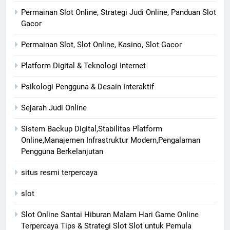
Permainan Slot Online, Strategi Judi Online, Panduan Slot
Gacor
Permainan Slot, Slot Online, Kasino, Slot Gacor
Platform Digital & Teknologi Internet
Psikologi Pengguna & Desain Interaktif
Sejarah Judi Online
Sistem Backup Digital,Stabilitas Platform
Online,Manajemen Infrastruktur Modern,Pengalaman
Pengguna Berkelanjutan
situs resmi terpercaya
slot
Slot Online Santai Hiburan Malam Hari Game Online
Terpercaya Tips & Strategi Slot Slot untuk Pemula