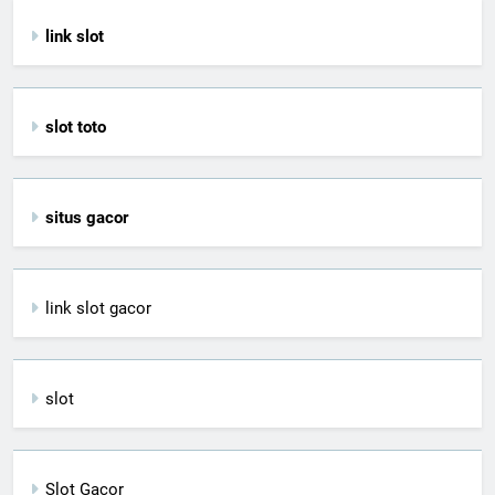
link slot
slot toto
situs gacor
link slot gacor
slot
Slot Gacor