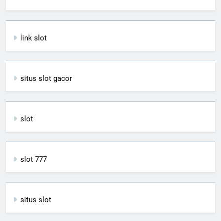
link slot
situs slot gacor
slot
slot 777
situs slot