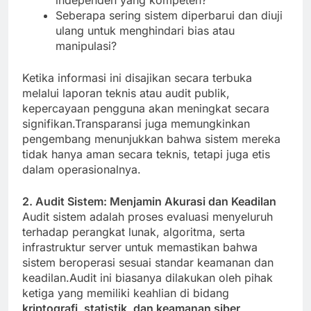
independen yang kompeten?
Seberapa sering sistem diperbarui dan diuji
ulang untuk menghindari bias atau
manipulasi?
Ketika informasi ini disajikan secara terbuka
melalui laporan teknis atau audit publik,
kepercayaan pengguna akan meningkat secara
signifikan.Transparansi juga memungkinkan
pengembang menunjukkan bahwa sistem mereka
tidak hanya aman secara teknis, tetapi juga etis
dalam operasionalnya.
2. Audit Sistem: Menjamin Akurasi dan Keadilan
Audit sistem adalah proses evaluasi menyeluruh
terhadap perangkat lunak, algoritma, serta
infrastruktur server untuk memastikan bahwa
sistem beroperasi sesuai standar keamanan dan
keadilan.Audit ini biasanya dilakukan oleh pihak
ketiga yang memiliki keahlian di bidang
kriptografi, statistik, dan keamanan siber
.