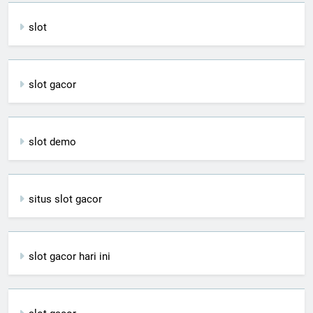
slot
slot gacor
slot demo
situs slot gacor
slot gacor hari ini