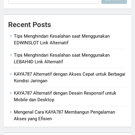
Recent Posts
Tips Menghindari Kesalahan saat Menggunakan
EDWINSLOT Link Alternatif
Tips Menghindari Kesalahan saat Menggunakan
LEBAH4D Link Alternatif
KAYA787 Alternatif dengan Akses Cepat untuk Berbagai
Kondisi Jaringan
KAYA787 Alternatif dengan Desain Responsif untuk
Mobile dan Desktop
Mengenal Cara KAYA787 Membangun Pengalaman
Akses yang Efisien