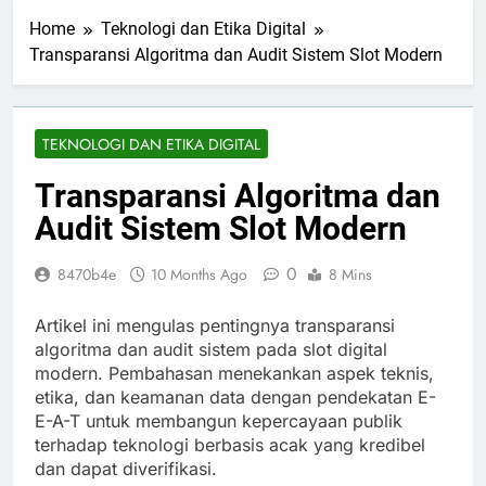
Home
Teknologi dan Etika Digital
Transparansi Algoritma dan Audit Sistem Slot Modern
TEKNOLOGI DAN ETIKA DIGITAL
Transparansi Algoritma dan
Audit Sistem Slot Modern
0
8470b4e
10 Months Ago
8 Mins
Artikel ini mengulas pentingnya transparansi
algoritma dan audit sistem pada slot digital
modern. Pembahasan menekankan aspek teknis,
etika, dan keamanan data dengan pendekatan E-
E-A-T untuk membangun kepercayaan publik
terhadap teknologi berbasis acak yang kredibel
dan dapat diverifikasi.