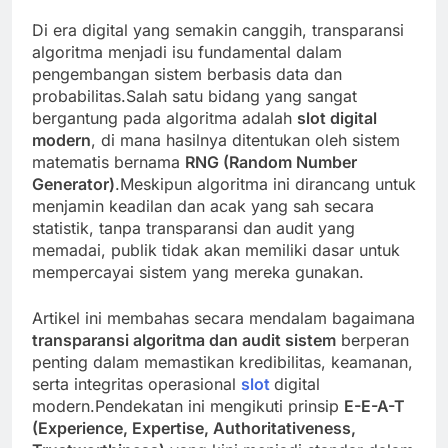
Di era digital yang semakin canggih, transparansi
algoritma menjadi isu fundamental dalam
pengembangan sistem berbasis data dan
probabilitas.Salah satu bidang yang sangat
bergantung pada algoritma adalah
slot digital
modern
, di mana hasilnya ditentukan oleh sistem
matematis bernama
RNG (Random Number
Generator)
.Meskipun algoritma ini dirancang untuk
menjamin keadilan dan acak yang sah secara
statistik, tanpa transparansi dan audit yang
memadai, publik tidak akan memiliki dasar untuk
mempercayai sistem yang mereka gunakan.
Artikel ini membahas secara mendalam bagaimana
transparansi algoritma dan audit sistem
berperan
penting dalam memastikan kredibilitas, keamanan,
serta integritas operasional
slot
digital
modern.Pendekatan ini mengikuti prinsip
E-E-A-T
(Experience, Expertise, Authoritativeness,