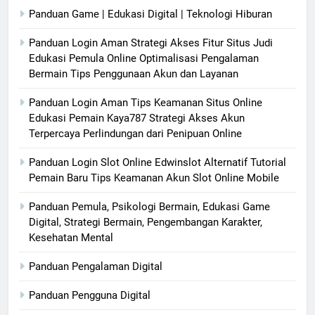
Panduan Game | Edukasi Digital | Teknologi Hiburan
Panduan Login Aman Strategi Akses Fitur Situs Judi
Edukasi Pemula Online Optimalisasi Pengalaman
Bermain Tips Penggunaan Akun dan Layanan
Panduan Login Aman Tips Keamanan Situs Online
Edukasi Pemain Kaya787 Strategi Akses Akun
Terpercaya Perlindungan dari Penipuan Online
Panduan Login Slot Online Edwinslot Alternatif Tutorial
Pemain Baru Tips Keamanan Akun Slot Online Mobile
Panduan Pemula, Psikologi Bermain, Edukasi Game
Digital, Strategi Bermain, Pengembangan Karakter,
Kesehatan Mental
Panduan Pengalaman Digital
Panduan Pengguna Digital