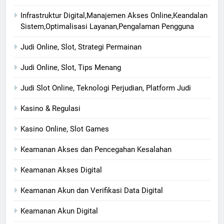
Infrastruktur Digital,Manajemen Akses Online,Keandalan
Sistem,Optimalisasi Layanan,Pengalaman Pengguna
Judi Online, Slot, Strategi Permainan
Judi Online, Slot, Tips Menang
Judi Slot Online, Teknologi Perjudian, Platform Judi
Kasino & Regulasi
Kasino Online, Slot Games
Keamanan Akses dan Pencegahan Kesalahan
Keamanan Akses Digital
Keamanan Akun dan Verifikasi Data Digital
Keamanan Akun Digital