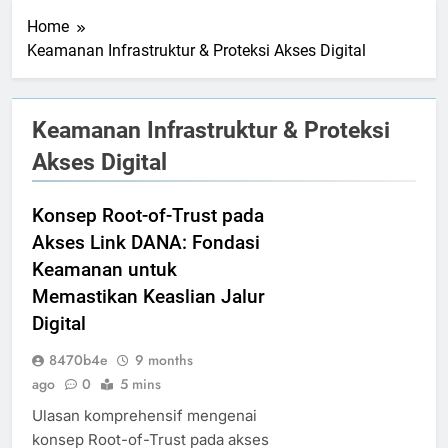
Home
Keamanan Infrastruktur & Proteksi Akses Digital
Keamanan Infrastruktur & Proteksi
Akses Digital
Konsep Root-of-Trust pada
Akses Link DANA: Fondasi
Keamanan untuk
Memastikan Keaslian Jalur
Digital
8470b4e
9 months
ago
0
5 mins
Ulasan komprehensif mengenai
konsep Root-of-Trust pada akses