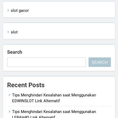
slot gacor
slot
Search
SEARCH
Recent Posts
Tips Menghindari Kesalahan saat Menggunakan
EDWINSLOT Link Alternatif
Tips Menghindari Kesalahan saat Menggunakan
LEBAH4D Link Alternatif