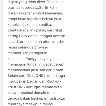
digital yang telah diverifikasi oleh
otoritas tepercaya.Sertifikat ini
bukan sekadar simbol keamanan,
tetapi bukti legalitas bahwa jalur
koneksi diakui oleh entitas
otentik.Pada link palsu, sertifikat
sering tidak cocok dengan domain
atau diterbitkan oleh otoritas tidak
resmi sehingga browser
memberikan peringatan
keamanan.Pengguna yang
memahami fungsi ini dapat cepat
membedakan jalur sah dari tiruan
Selain sertifikat, DNS resilien juga
merupakan bagian dari Root-of-
Trust.DNS bertugas memastikan
bahwa resolusi domain tetap
berada dalam lingkup infrastruktur
tepercaya meskipun terjadi