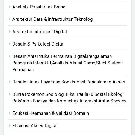
Analisis Popularitas Brand
Arsitektur Data & Infrastruktur Teknologi
Arsitektur Informasi Digital
Desain & Psikologi Digital
Desain Antarmuka Permainan Digital,Pengalaman
Pengguna Interaktif,Analisis Visual Game,Studi Sistem
Permainan
Desain Lintas Layar dan Konsistensi Pengalaman Akses
Dunia Pokémon Sosiologi Fiksi Perilaku Sosial Ekologi
Pokémon Budaya dan Komunitas Interaksi Antar Spesies
Edukasi Keamanan & Validasi Domain
Efisiensi Akses Digital