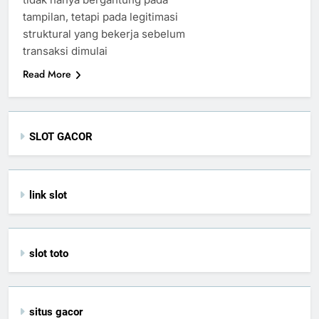
tampilan, tetapi pada legitimasi
struktural yang bekerja sebelum
transaksi dimulai
Read More
SLOT GACOR
link slot
slot toto
situs gacor