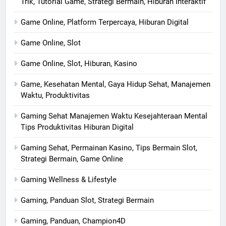
Trik, Tutorial Game, Strategi Bermain, Hiburan Interaktif
Game Online, Platform Terpercaya, Hiburan Digital
Game Online, Slot
Game Online, Slot, Hiburan, Kasino
Game, Kesehatan Mental, Gaya Hidup Sehat, Manajemen
Waktu, Produktivitas
Gaming Sehat Manajemen Waktu Kesejahteraan Mental
Tips Produktivitas Hiburan Digital
Gaming Sehat, Permainan Kasino, Tips Bermain Slot,
Strategi Bermain, Game Online
Gaming Wellness & Lifestyle
Gaming, Panduan Slot, Strategi Bermain
Gaming, Panduan, Champion4D