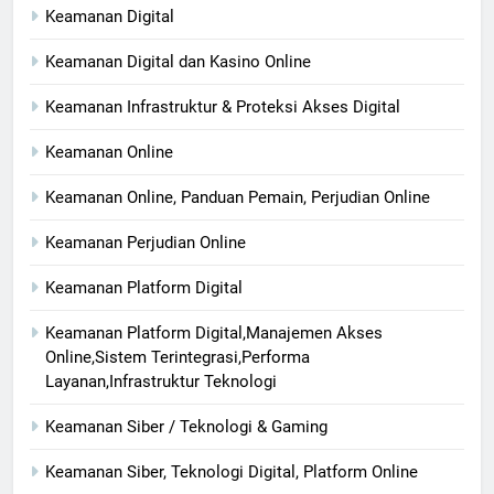
Keamanan Digital
Keamanan Digital dan Kasino Online
Keamanan Infrastruktur & Proteksi Akses Digital
Keamanan Online
Keamanan Online, Panduan Pemain, Perjudian Online
Keamanan Perjudian Online
Keamanan Platform Digital
Keamanan Platform Digital,Manajemen Akses
Online,Sistem Terintegrasi,Performa
Layanan,Infrastruktur Teknologi
Keamanan Siber / Teknologi & Gaming
Keamanan Siber, Teknologi Digital, Platform Online