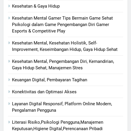
Kesehatan & Gaya Hidup
Kesehatan Mental Gamer Tips Bermain Game Sehat
Psikologi dalam Game Pengembangan Diri Gamer
Esports & Competitive Play
Kesehatan Mental, Kesehatan Holistik, Self-
Improvement, Keseimbangan Hidup, Gaya Hidup Sehat
Kesehatan Mental, Pengembangan Diri, Kemandirian,
Gaya Hidup Sehat, Manajemen Stres
Keuangan Digital, Pembayaran Tagihan
Konektivitas dan Optimasi Akses
Layanan Digital Responsif, Platform Online Modern,
Pengalaman Pengguna
Literasi Risiko,Psikologi Pengguna,Manajemen
Keputusan,Higiene Digital,Perencanaan Pribadi