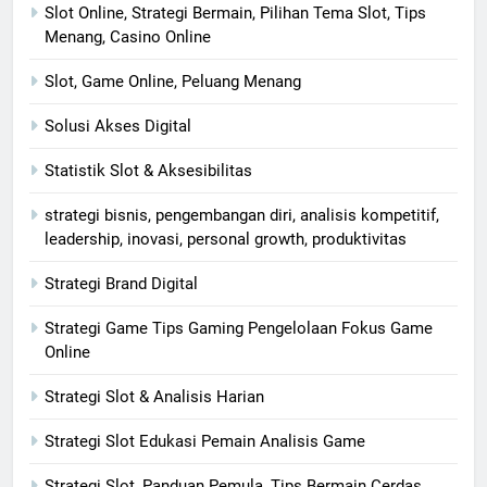
Slot Online, Strategi Bermain, Pilihan Tema Slot, Tips
Menang, Casino Online
Slot, Game Online, Peluang Menang
Solusi Akses Digital
Statistik Slot & Aksesibilitas
strategi bisnis, pengembangan diri, analisis kompetitif,
leadership, inovasi, personal growth, produktivitas
Strategi Brand Digital
Strategi Game Tips Gaming Pengelolaan Fokus Game
Online
Strategi Slot & Analisis Harian
Strategi Slot Edukasi Pemain Analisis Game
Strategi Slot, Panduan Pemula, Tips Bermain Cerdas,