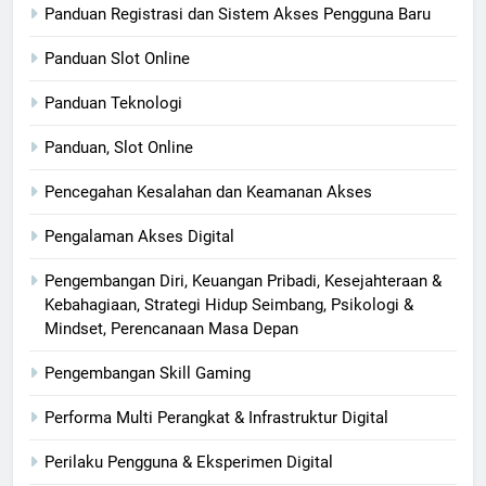
Panduan Registrasi dan Sistem Akses Pengguna Baru
Panduan Slot Online
Panduan Teknologi
Panduan, Slot Online
Pencegahan Kesalahan dan Keamanan Akses
Pengalaman Akses Digital
Pengembangan Diri, Keuangan Pribadi, Kesejahteraan &
Kebahagiaan, Strategi Hidup Seimbang, Psikologi &
Mindset, Perencanaan Masa Depan
Pengembangan Skill Gaming
Performa Multi Perangkat & Infrastruktur Digital
Perilaku Pengguna & Eksperimen Digital