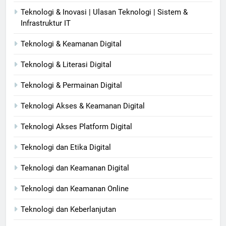
Teknologi & Inovasi | Ulasan Teknologi | Sistem &
Infrastruktur IT
Teknologi & Keamanan Digital
Teknologi & Literasi Digital
Teknologi & Permainan Digital
Teknologi Akses & Keamanan Digital
Teknologi Akses Platform Digital
Teknologi dan Etika Digital
Teknologi dan Keamanan Digital
Teknologi dan Keamanan Online
Teknologi dan Keberlanjutan