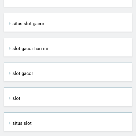
situs slot gacor
slot gacor hari ini
slot gacor
slot
situs slot