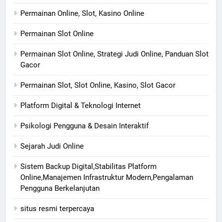
Permainan Online, Slot, Kasino Online
Permainan Slot Online
Permainan Slot Online, Strategi Judi Online, Panduan Slot
Gacor
Permainan Slot, Slot Online, Kasino, Slot Gacor
Platform Digital & Teknologi Internet
Psikologi Pengguna & Desain Interaktif
Sejarah Judi Online
Sistem Backup Digital,Stabilitas Platform
Online,Manajemen Infrastruktur Modern,Pengalaman
Pengguna Berkelanjutan
situs resmi terpercaya