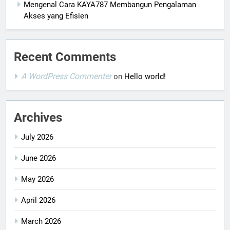
Mengenal Cara KAYA787 Membangun Pengalaman
Akses yang Efisien
Recent Comments
A WordPress Commenter
on
Hello world!
Archives
July 2026
June 2026
May 2026
April 2026
March 2026