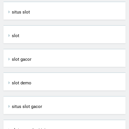
situs slot
slot
slot gacor
slot demo
situs slot gacor