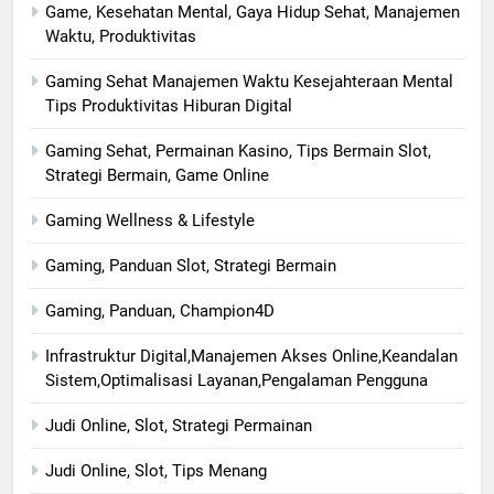
Game, Kesehatan Mental, Gaya Hidup Sehat, Manajemen
Waktu, Produktivitas
Gaming Sehat Manajemen Waktu Kesejahteraan Mental
Tips Produktivitas Hiburan Digital
Gaming Sehat, Permainan Kasino, Tips Bermain Slot,
Strategi Bermain, Game Online
Gaming Wellness & Lifestyle
Gaming, Panduan Slot, Strategi Bermain
Gaming, Panduan, Champion4D
Infrastruktur Digital,Manajemen Akses Online,Keandalan
Sistem,Optimalisasi Layanan,Pengalaman Pengguna
Judi Online, Slot, Strategi Permainan
Judi Online, Slot, Tips Menang