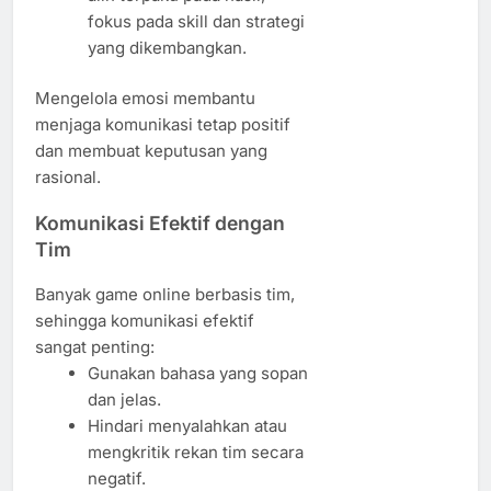
fokus pada skill dan strategi
yang dikembangkan.
Mengelola emosi membantu
menjaga komunikasi tetap positif
dan membuat keputusan yang
rasional.
Komunikasi Efektif dengan
Tim
Banyak game online berbasis tim,
sehingga komunikasi efektif
sangat penting:
Gunakan bahasa yang sopan
dan jelas.
Hindari menyalahkan atau
mengkritik rekan tim secara
negatif.