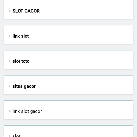
SLOT GACOR
link slot
slot toto
situs gacor
link slot gacor
slot