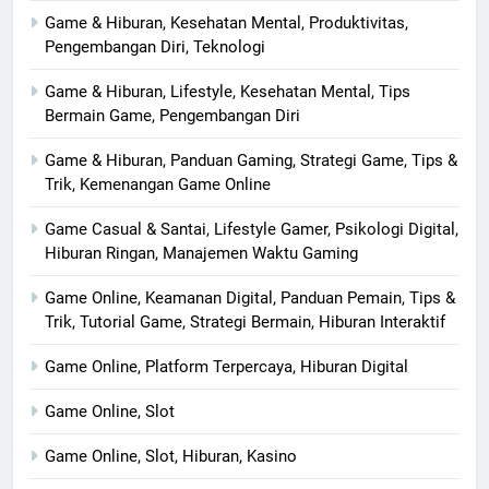
Game & Hiburan, Kesehatan Mental, Produktivitas,
Pengembangan Diri, Teknologi
Game & Hiburan, Lifestyle, Kesehatan Mental, Tips
Bermain Game, Pengembangan Diri
Game & Hiburan, Panduan Gaming, Strategi Game, Tips &
Trik, Kemenangan Game Online
Game Casual & Santai, Lifestyle Gamer, Psikologi Digital,
Hiburan Ringan, Manajemen Waktu Gaming
Game Online, Keamanan Digital, Panduan Pemain, Tips &
Trik, Tutorial Game, Strategi Bermain, Hiburan Interaktif
Game Online, Platform Terpercaya, Hiburan Digital
Game Online, Slot
Game Online, Slot, Hiburan, Kasino