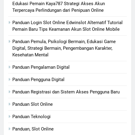
Edukasi Pemain Kaya787 Strategi Akses Akun
Terpercaya Perlindungan dari Penipuan Online
Panduan Login Slot Online Edwinslot Alternatif Tutorial
Pemain Baru Tips Keamanan Akun Slot Online Mobile
Panduan Pemula, Psikologi Bermain, Edukasi Game
Digital, Strategi Bermain, Pengembangan Karakter,
Kesehatan Mental
Panduan Pengalaman Digital
Panduan Pengguna Digital
Panduan Registrasi dan Sistem Akses Pengguna Baru
Panduan Slot Online
Panduan Teknologi
Panduan, Slot Online