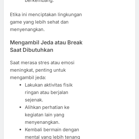
berkembang.
Etika ini menciptakan lingkungan
game yang lebih sehat dan
menyenangkan.
Mengambil Jeda atau Break
Saat Dibutuhkan
Saat merasa stres atau emosi
meningkat, penting untuk
mengambil jeda:
Lakukan aktivitas fisik
ringan atau berjalan
sejenak.
Alihkan perhatian ke
kegiatan lain yang
menyenangkan.
Kembali bermain dengan
mental yang lebih tenang