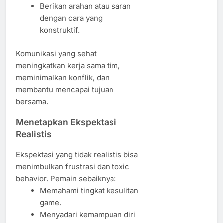
Berikan arahan atau saran
dengan cara yang
konstruktif.
Komunikasi yang sehat
meningkatkan kerja sama tim,
meminimalkan konflik, dan
membantu mencapai tujuan
bersama.
Menetapkan Ekspektasi
Realistis
Ekspektasi yang tidak realistis bisa
menimbulkan frustrasi dan toxic
behavior. Pemain sebaiknya:
Memahami tingkat kesulitan
game.
Menyadari kemampuan diri