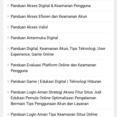
Panduan Akses Digital & Keamanan Pengguna
Panduan Akses Efisien dan Keamanan Akun
Panduan Akses Valid
Panduan Antarmuka Digital
Panduan Digital, Keamanan Akun, Tips Teknologi, User
Experience, Game Online
Panduan Evaluasi Platform Online dan Keamanan
Pengguna
Panduan Game | Edukasi Digital | Teknologi Hiburan
Panduan Login Aman Strategi Akses Fitur Situs Judi
Edukasi Pemula Online Optimalisasi Pengalaman
Bermain Tips Penggunaan Akun dan Layanan
Panduan Login Aman Tips Keamanan Situs Online