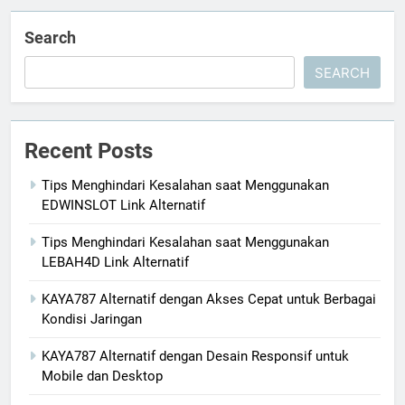
Search
SEARCH
Recent Posts
Tips Menghindari Kesalahan saat Menggunakan
EDWINSLOT Link Alternatif
Tips Menghindari Kesalahan saat Menggunakan
LEBAH4D Link Alternatif
KAYA787 Alternatif dengan Akses Cepat untuk Berbagai
Kondisi Jaringan
KAYA787 Alternatif dengan Desain Responsif untuk
Mobile dan Desktop