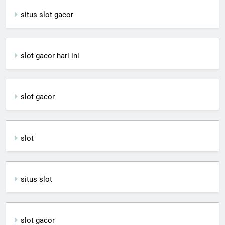
situs slot gacor
slot gacor hari ini
slot gacor
slot
situs slot
slot gacor