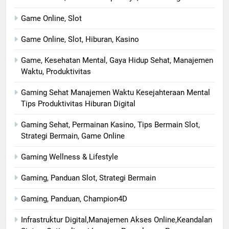
Game Online, Slot
Game Online, Slot, Hiburan, Kasino
Game, Kesehatan Mental, Gaya Hidup Sehat, Manajemen
Waktu, Produktivitas
Gaming Sehat Manajemen Waktu Kesejahteraan Mental
Tips Produktivitas Hiburan Digital
Gaming Sehat, Permainan Kasino, Tips Bermain Slot,
Strategi Bermain, Game Online
Gaming Wellness & Lifestyle
Gaming, Panduan Slot, Strategi Bermain
Gaming, Panduan, Champion4D
Infrastruktur Digital,Manajemen Akses Online,Keandalan