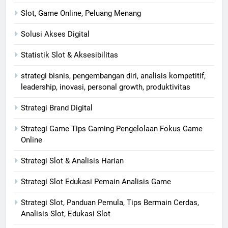
Slot, Game Online, Peluang Menang
Solusi Akses Digital
Statistik Slot & Aksesibilitas
strategi bisnis, pengembangan diri, analisis kompetitif,
leadership, inovasi, personal growth, produktivitas
Strategi Brand Digital
Strategi Game Tips Gaming Pengelolaan Fokus Game
Online
Strategi Slot & Analisis Harian
Strategi Slot Edukasi Pemain Analisis Game
Strategi Slot, Panduan Pemula, Tips Bermain Cerdas,
Analisis Slot, Edukasi Slot