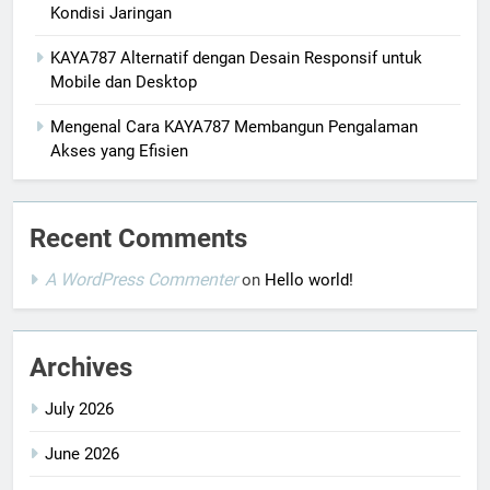
Kondisi Jaringan
KAYA787 Alternatif dengan Desain Responsif untuk
Mobile dan Desktop
Mengenal Cara KAYA787 Membangun Pengalaman
Akses yang Efisien
Recent Comments
A WordPress Commenter
on
Hello world!
Archives
July 2026
June 2026