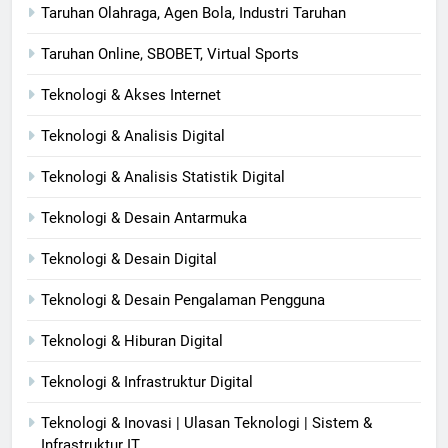
Taruhan Olahraga, Agen Bola, Industri Taruhan
Taruhan Online, SBOBET, Virtual Sports
Teknologi & Akses Internet
Teknologi & Analisis Digital
Teknologi & Analisis Statistik Digital
Teknologi & Desain Antarmuka
Teknologi & Desain Digital
Teknologi & Desain Pengalaman Pengguna
Teknologi & Hiburan Digital
Teknologi & Infrastruktur Digital
Teknologi & Inovasi | Ulasan Teknologi | Sistem &
Infrastruktur IT