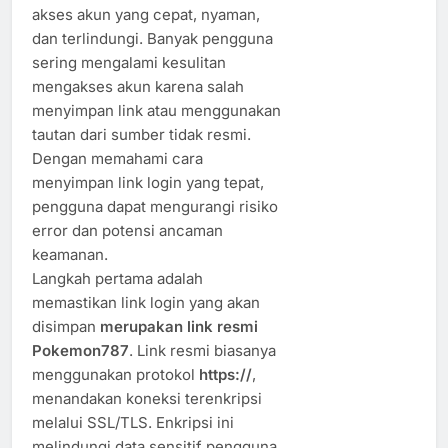
akses akun yang cepat, nyaman,
dan terlindungi. Banyak pengguna
sering mengalami kesulitan
mengakses akun karena salah
menyimpan link atau menggunakan
tautan dari sumber tidak resmi.
Dengan memahami cara
menyimpan link login yang tepat,
pengguna dapat mengurangi risiko
error dan potensi ancaman
keamanan.
Langkah pertama adalah
memastikan link login yang akan
disimpan
merupakan link resmi
Pokemon787
. Link resmi biasanya
menggunakan protokol
https://
,
menandakan koneksi terenkripsi
melalui SSL/TLS. Enkripsi ini
melindungi data sensitif pengguna