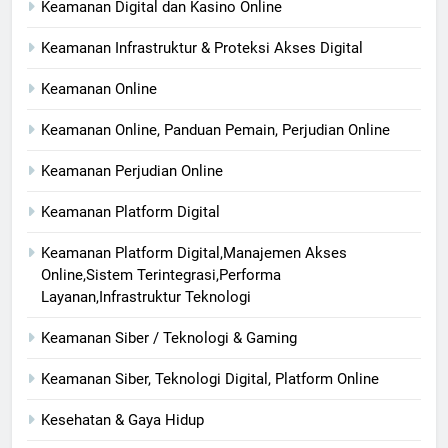
Keamanan Digital dan Kasino Online
Keamanan Infrastruktur & Proteksi Akses Digital
Keamanan Online
Keamanan Online, Panduan Pemain, Perjudian Online
Keamanan Perjudian Online
Keamanan Platform Digital
Keamanan Platform Digital,Manajemen Akses
Online,Sistem Terintegrasi,Performa
Layanan,Infrastruktur Teknologi
Keamanan Siber / Teknologi & Gaming
Keamanan Siber, Teknologi Digital, Platform Online
Kesehatan & Gaya Hidup