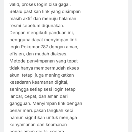
valid, proses login bisa gagal.
Selalu pastikan link yang disimpan
masih aktif dan menuju halaman
resmi sebelum digunakan.
Dengan mengikuti panduan ini,
pengguna dapat menyimpan link
login Pokemon787 dengan aman,
efisien, dan mudah diakses.
Metode penyimpanan yang tepat
tidak hanya mempermudah akses
akun, tetapi juga meningkatkan
kesadaran keamanan digital,
sehingga setiap sesi login tetap
lancar, cepat, dan aman dari
gangguan. Menyimpan link dengan
benar merupakan langkah kecil
namun signifikan untuk menjaga
kenyamanan dan keamanan
pengalaman digital secara