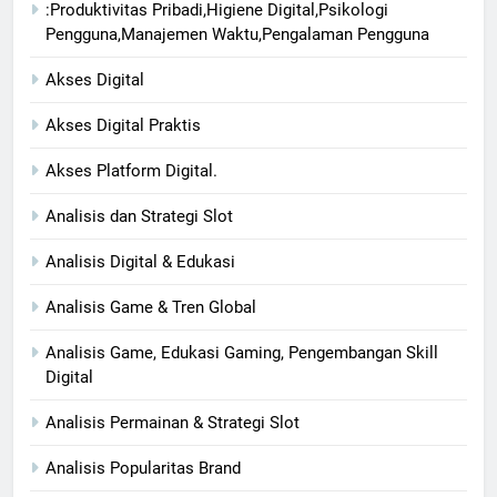
:Produktivitas Pribadi,Higiene Digital,Psikologi
Pengguna,Manajemen Waktu,Pengalaman Pengguna
Akses Digital
Akses Digital Praktis
Akses Platform Digital.
Analisis dan Strategi Slot
Analisis Digital & Edukasi
Analisis Game & Tren Global
Analisis Game, Edukasi Gaming, Pengembangan Skill
Digital
Analisis Permainan & Strategi Slot
Analisis Popularitas Brand