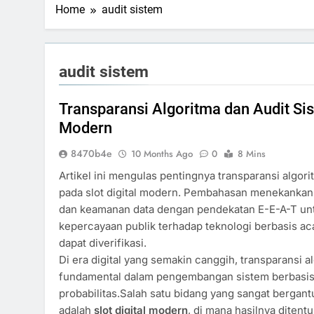
Home
audit sistem
audit sistem
Transparansi Algoritma dan Audit Si
Modern
8470b4e
10 Months Ago
0
8 Mins
Artikel ini mengulas pentingnya transparansi algori
pada slot digital modern. Pembahasan menekankan a
dan keamanan data dengan pendekatan E-E-A-T u
kepercayaan publik terhadap teknologi berbasis ac
dapat diverifikasi.
Di era digital yang semakin canggih, transparansi a
fundamental dalam pengembangan sistem berbasis
probabilitas.Salah satu bidang yang sangat bergant
adalah
slot digital modern
, di mana hasilnya ditent