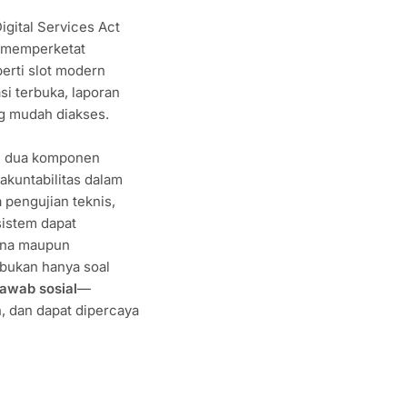
igital Services Act
n memperketat
perti slot modern
i terbuka, laporan
ng mudah diakses.
an dua komponen
akuntabilitas dalam
 pengujian teknis,
sistem dapat
una maupun
 bukan hanya soal
jawab sosial
—
, dan dapat dipercaya