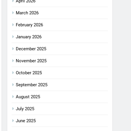
April 2026
March 2026
February 2026
January 2026
December 2025
November 2025
October 2025
September 2025
August 2025
July 2025
June 2025