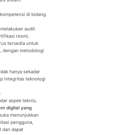
 kompetensi di bidang
melakukan audit
tifikasi resmi.
rus tersedia untuk
n, dengan metodologi
idak hanya sekadar
p integritas teknologi
a
dar aspek teknis,
em digital yang
erbuka menunjukkan
itasi pengguna,
l dan dapat