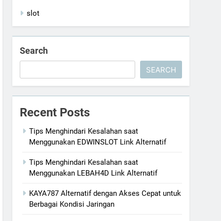
slot
Search
SEARCH
Recent Posts
Tips Menghindari Kesalahan saat
Menggunakan EDWINSLOT Link Alternatif
Tips Menghindari Kesalahan saat
Menggunakan LEBAH4D Link Alternatif
KAYA787 Alternatif dengan Akses Cepat untuk
Berbagai Kondisi Jaringan