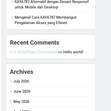
KAYA787 Alternatif dengan Desain Responsif
untuk Mobile dan Desktop
Mengenal Cara KAYA787 Membangun
Pengalaman Akses yang Efisien
Recent Comments
A WordPress Commenter
on
Hello world!
Archives
July 2026
June 2026
May 2026