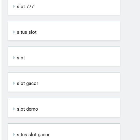
slot 777
situs slot
slot
slot gacor
slot demo
situs slot gacor