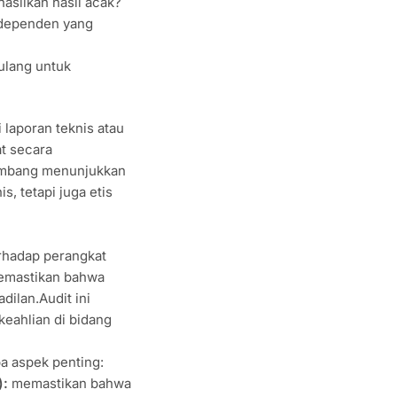
silkan hasil acak?
independen yang
 ulang untuk
i laporan teknis atau
t secara
embang menunjukkan
, tetapi juga etis
erhadap perangkat
 memastikan bahwa
dilan.Audit ini
keahlian di bidang
pa aspek penting:
):
memastikan bahwa