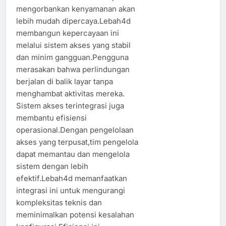
mengorbankan kenyamanan akan
lebih mudah dipercaya.Lebah4d
membangun kepercayaan ini
melalui sistem akses yang stabil
dan minim gangguan.Pengguna
merasakan bahwa perlindungan
berjalan di balik layar tanpa
menghambat aktivitas mereka.
Sistem akses terintegrasi juga
membantu efisiensi
operasional.Dengan pengelolaan
akses yang terpusat,tim pengelola
dapat memantau dan mengelola
sistem dengan lebih
efektif.Lebah4d memanfaatkan
integrasi ini untuk mengurangi
kompleksitas teknis dan
meminimalkan potensi kesalahan