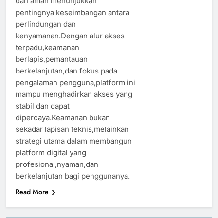
dan aman menunjukkan
pentingnya keseimbangan antara
perlindungan dan
kenyamanan.Dengan alur akses
terpadu,keamanan
berlapis,pemantauan
berkelanjutan,dan fokus pada
pengalaman pengguna,platform ini
mampu menghadirkan akses yang
stabil dan dapat
dipercaya.Keamanan bukan
sekadar lapisan teknis,melainkan
strategi utama dalam membangun
platform digital yang
profesional,nyaman,dan
berkelanjutan bagi penggunanya.
Read More