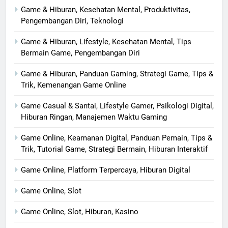
Game & Hiburan, Kesehatan Mental, Produktivitas,
Pengembangan Diri, Teknologi
Game & Hiburan, Lifestyle, Kesehatan Mental, Tips
Bermain Game, Pengembangan Diri
Game & Hiburan, Panduan Gaming, Strategi Game, Tips &
Trik, Kemenangan Game Online
Game Casual & Santai, Lifestyle Gamer, Psikologi Digital,
Hiburan Ringan, Manajemen Waktu Gaming
Game Online, Keamanan Digital, Panduan Pemain, Tips &
Trik, Tutorial Game, Strategi Bermain, Hiburan Interaktif
Game Online, Platform Terpercaya, Hiburan Digital
Game Online, Slot
Game Online, Slot, Hiburan, Kasino