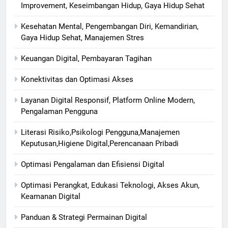
Improvement, Keseimbangan Hidup, Gaya Hidup Sehat
Kesehatan Mental, Pengembangan Diri, Kemandirian,
Gaya Hidup Sehat, Manajemen Stres
Keuangan Digital, Pembayaran Tagihan
Konektivitas dan Optimasi Akses
Layanan Digital Responsif, Platform Online Modern,
Pengalaman Pengguna
Literasi Risiko,Psikologi Pengguna,Manajemen
Keputusan,Higiene Digital,Perencanaan Pribadi
Optimasi Pengalaman dan Efisiensi Digital
Optimasi Perangkat, Edukasi Teknologi, Akses Akun,
Keamanan Digital
Panduan & Strategi Permainan Digital