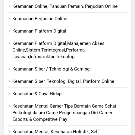
Keamanan Online, Panduan Pemain, Perjudian Online
Keamanan Perjudian Online
Keamanan Platform Digital
Keamanan Platform Digital,Manajemen Akses
Online,Sistem Terintegrasi,Performa
Layanan,Infrastruktur Teknologi
Keamanan Siber / Teknologi & Gaming
Keamanan Siber, Teknologi Digital, Platform Online
Kesehatan & Gaya Hidup
Kesehatan Mental Gamer Tips Bermain Game Sehat
Psikologi dalam Game Pengembangan Diri Gamer
Esports & Competitive Play
Kesehatan Mental, Kesehatan Holistik, Self-