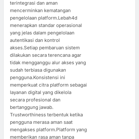
terintegrasi dan aman
mencerminkan kematangan
pengelolaan platform.Lebah4d
menerapkan standar operasional
yang jelas dalam pengelolaan
autentikasi dan kontrol
akses.Setiap pembaruan sistem
dilakukan secara terencana agar
tidak mengganggu alur akses yang
sudah terbiasa digunakan
pengguna.Konsistensi ini
memperkuat citra platform sebagai
layanan digital yang dikelola
secara profesional dan
bertanggung jawab.
Trustworthiness terbentuk ketika
pengguna merasa aman saat
mengakses platform.Platform yang
memberikan rasa aman tanpa