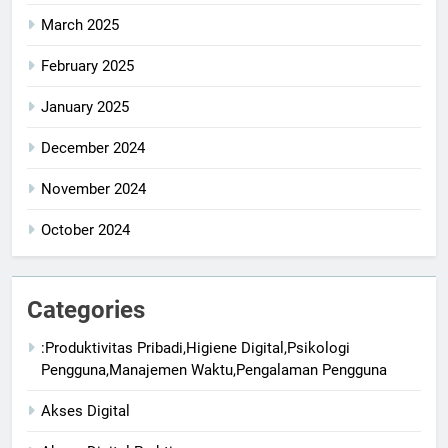
March 2025
February 2025
January 2025
December 2024
November 2024
October 2024
Categories
:Produktivitas Pribadi,Higiene Digital,Psikologi
Pengguna,Manajemen Waktu,Pengalaman Pengguna
Akses Digital