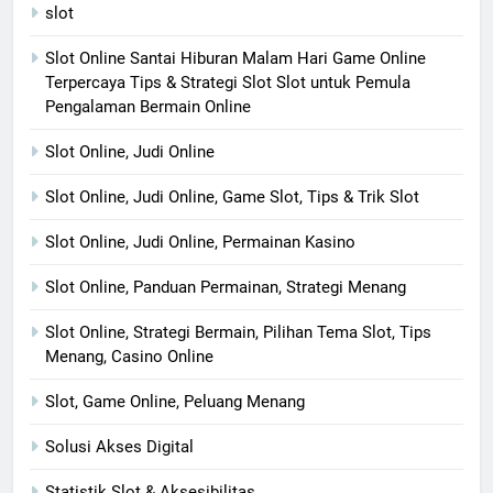
slot
Slot Online Santai Hiburan Malam Hari Game Online
Terpercaya Tips & Strategi Slot Slot untuk Pemula
Pengalaman Bermain Online
Slot Online, Judi Online
Slot Online, Judi Online, Game Slot, Tips & Trik Slot
Slot Online, Judi Online, Permainan Kasino
Slot Online, Panduan Permainan, Strategi Menang
Slot Online, Strategi Bermain, Pilihan Tema Slot, Tips
Menang, Casino Online
Slot, Game Online, Peluang Menang
Solusi Akses Digital
Statistik Slot & Aksesibilitas