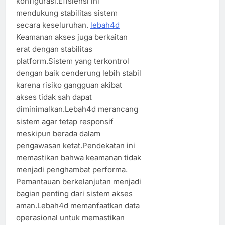
konfigurasi.Efisiensi ini
mendukung stabilitas sistem
secara keseluruhan.
lebah4d
Keamanan akses juga berkaitan
erat dengan stabilitas
platform.Sistem yang terkontrol
dengan baik cenderung lebih stabil
karena risiko gangguan akibat
akses tidak sah dapat
diminimalkan.Lebah4d merancang
sistem agar tetap responsif
meskipun berada dalam
pengawasan ketat.Pendekatan ini
memastikan bahwa keamanan tidak
menjadi penghambat performa.
Pemantauan berkelanjutan menjadi
bagian penting dari sistem akses
aman.Lebah4d memanfaatkan data
operasional untuk memastikan