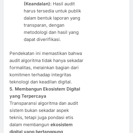
(Keandalan):
Hasil audit
harus tersedia untuk publik
dalam bentuk laporan yang
transparan, dengan
metodologi dan hasil yang
dapat diverifikasi.
Pendekatan ini memastikan bahwa
audit algoritma tidak hanya sekadar
formalitas, melainkan bagian dari
komitmen terhadap integritas
teknologi dan keadilan digital.
5. Membangun Ekosistem Digital
yang Terpercaya
Transparansi algoritma dan audit
sistem bukan sekadar aspek
teknis, tetapi juga pondasi etis
dalam membangun
ekosistem
digital yang bertanggung