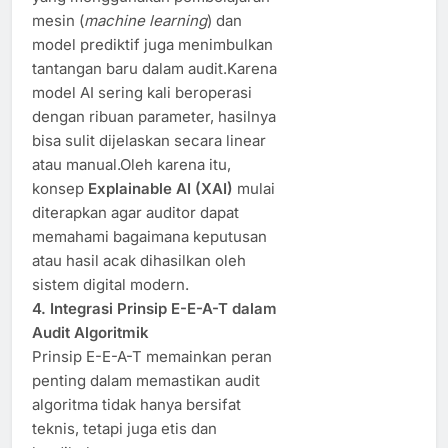
mesin (
machine learning
) dan
model prediktif juga menimbulkan
tantangan baru dalam audit.Karena
model AI sering kali beroperasi
dengan ribuan parameter, hasilnya
bisa sulit dijelaskan secara linear
atau manual.Oleh karena itu,
konsep
Explainable AI (XAI)
mulai
diterapkan agar auditor dapat
memahami bagaimana keputusan
atau hasil acak dihasilkan oleh
sistem digital modern.
4. Integrasi Prinsip E-E-A-T dalam
Audit Algoritmik
Prinsip E-E-A-T memainkan peran
penting dalam memastikan audit
algoritma tidak hanya bersifat
teknis, tetapi juga etis dan