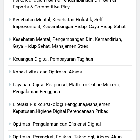
Esports & Competitive Play
Kesehatan Mental, Kesehatan Holistik, Self-
Improvement, Keseimbangan Hidup, Gaya Hidup Sehat
Kesehatan Mental, Pengembangan Diri, Kemandirian,
Gaya Hidup Sehat, Manajemen Stres
Keuangan Digital, Pembayaran Tagihan
Konektivitas dan Optimasi Akses
Layanan Digital Responsif, Platform Online Modern,
Pengalaman Pengguna
Literasi Risiko,Psikologi Pengguna,Manajemen
Keputusan,Higiene Digital,Perencanaan Pribadi
Optimasi Pengalaman dan Efisiensi Digital
Optimasi Perangkat, Edukasi Teknologi, Akses Akun,