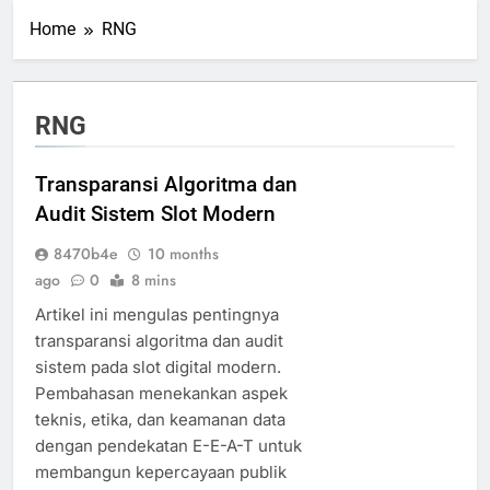
Home
RNG
RNG
Transparansi Algoritma dan
Audit Sistem Slot Modern
8470b4e
10 months
ago
0
8 mins
Artikel ini mengulas pentingnya
transparansi algoritma dan audit
sistem pada slot digital modern.
Pembahasan menekankan aspek
teknis, etika, dan keamanan data
dengan pendekatan E-E-A-T untuk
membangun kepercayaan publik