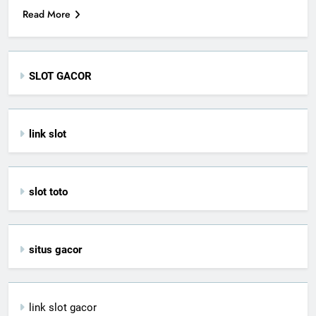
Read More
SLOT GACOR
link slot
slot toto
situs gacor
link slot gacor