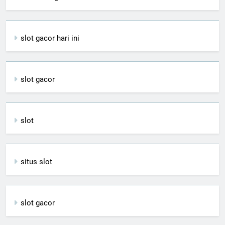
slot gacor hari ini
slot gacor
slot
situs slot
slot gacor