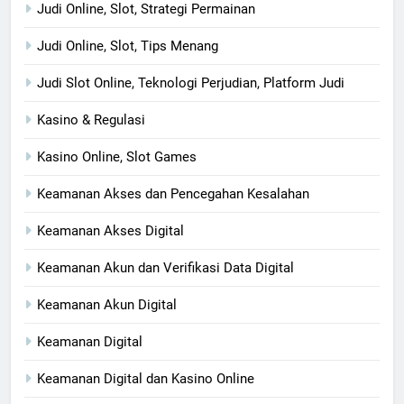
Judi Online, Slot, Strategi Permainan
Judi Online, Slot, Tips Menang
Judi Slot Online, Teknologi Perjudian, Platform Judi
Kasino & Regulasi
Kasino Online, Slot Games
Keamanan Akses dan Pencegahan Kesalahan
Keamanan Akses Digital
Keamanan Akun dan Verifikasi Data Digital
Keamanan Akun Digital
Keamanan Digital
Keamanan Digital dan Kasino Online