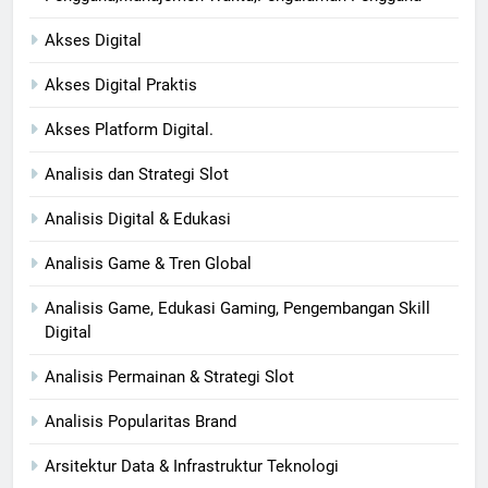
Akses Digital
Akses Digital Praktis
Akses Platform Digital.
Analisis dan Strategi Slot
Analisis Digital & Edukasi
Analisis Game & Tren Global
Analisis Game, Edukasi Gaming, Pengembangan Skill
Digital
Analisis Permainan & Strategi Slot
Analisis Popularitas Brand
Arsitektur Data & Infrastruktur Teknologi