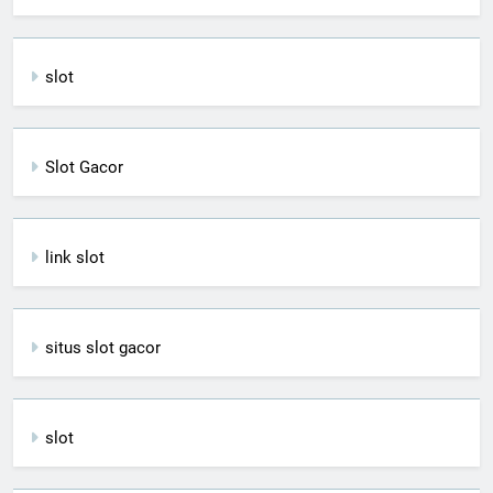
slot
Slot Gacor
link slot
situs slot gacor
slot