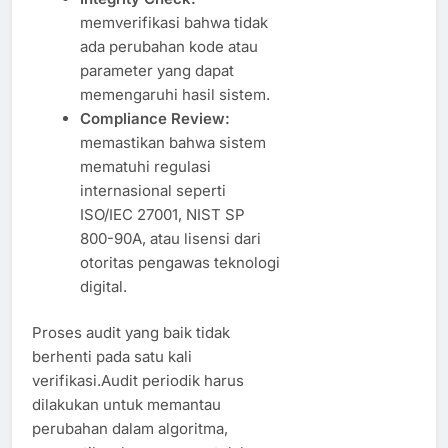
memverifikasi bahwa tidak
ada perubahan kode atau
parameter yang dapat
memengaruhi hasil sistem.
Compliance Review:
memastikan bahwa sistem
mematuhi regulasi
internasional seperti
ISO/IEC 27001, NIST SP
800-90A, atau lisensi dari
otoritas pengawas teknologi
digital.
Proses audit yang baik tidak
berhenti pada satu kali
verifikasi.Audit periodik harus
dilakukan untuk memantau
perubahan dalam algoritma,