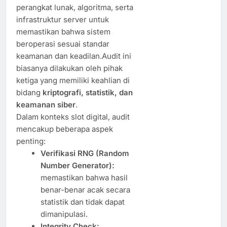
perangkat lunak, algoritma, serta
infrastruktur server untuk
memastikan bahwa sistem
beroperasi sesuai standar
keamanan dan keadilan.Audit ini
biasanya dilakukan oleh pihak
ketiga yang memiliki keahlian di
bidang
kriptografi, statistik, dan
keamanan siber
.
Dalam konteks slot digital, audit
mencakup beberapa aspek
penting:
Verifikasi RNG (Random
Number Generator):
memastikan bahwa hasil
benar-benar acak secara
statistik dan tidak dapat
dimanipulasi.
Integrity Check: