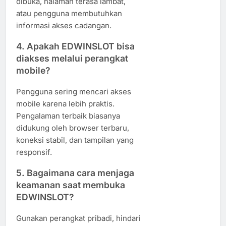
dibuka, halaman terasa lambat,
atau pengguna membutuhkan
informasi akses cadangan.
4. Apakah EDWINSLOT bisa
diakses melalui perangkat
mobile?
Pengguna sering mencari akses
mobile karena lebih praktis.
Pengalaman terbaik biasanya
didukung oleh browser terbaru,
koneksi stabil, dan tampilan yang
responsif.
5. Bagaimana cara menjaga
keamanan saat membuka
EDWINSLOT?
Gunakan perangkat pribadi, hindari