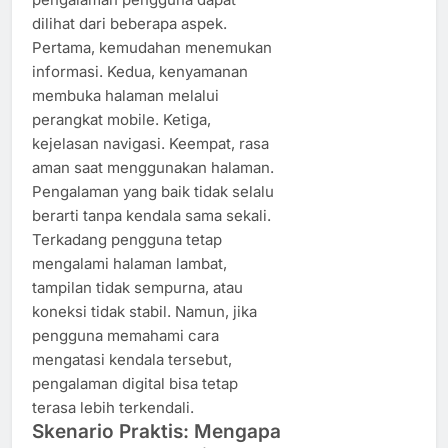
dilihat dari beberapa aspek.
Pertama, kemudahan menemukan
informasi. Kedua, kenyamanan
membuka halaman melalui
perangkat mobile. Ketiga,
kejelasan navigasi. Keempat, rasa
aman saat menggunakan halaman.
Pengalaman yang baik tidak selalu
berarti tanpa kendala sama sekali.
Terkadang pengguna tetap
mengalami halaman lambat,
tampilan tidak sempurna, atau
koneksi tidak stabil. Namun, jika
pengguna memahami cara
mengatasi kendala tersebut,
pengalaman digital bisa tetap
terasa lebih terkendali.
Skenario Praktis: Mengapa