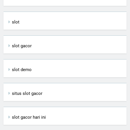
slot
slot gacor
slot demo
situs slot gacor
slot gacor hari ini