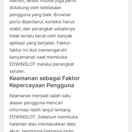
Namun, akses mobile juga perlu
didukung oleh kebiasaan
pengguna yang baik. Browser
perlu diperbarui, koneksi harus
stabil, dan perangkat sebaiknya
tidak terlalu berat oleh banyak
aplikasi yang berjalan. Faktor-
faktor ini ikut memengaruhi
kenyamanan saat membuka
EDWINSLOT melalui perangkat
seluler.
Keamanan sebagai Faktor
Kepercayaan Pengguna
Keamanan menjadi salah satu
alasan pengguna mencari
informasi lebih lanjut tentang
EDWINSLOT. Sebelum membuka
halaman atau memasukkan data
akun, pengguna biasanya ingin