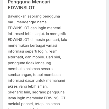
Pengguna Mencari
EDWINSLOT
Bayangkan seorang pengguna
baru mendengar nama
EDWINSLOT dan ingin mencari
informasi lebih lanjut. Ia mengetik
EDWINSLOT di mesin pencari, lalu
menemukan berbagai variasi
informasi seperti login, resmi,
alternatif, dan mobile. Dari sini,
pengguna tidak langsung
membuka halaman secara
sembarangan, tetapi membaca
informasi dasar untuk memahami
akses yang lebih aman.
Skenario lain, seorang pengguna
lama ingin membuka EDWINSLOT
melalui ponsel, tetapi halaman