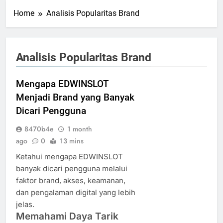
Home
Analisis Popularitas Brand
Analisis Popularitas Brand
Mengapa EDWINSLOT
Menjadi Brand yang Banyak
Dicari Pengguna
8470b4e
1 month
ago
0
13 mins
Ketahui mengapa EDWINSLOT
banyak dicari pengguna melalui
faktor brand, akses, keamanan,
dan pengalaman digital yang lebih
jelas.
Memahami Daya Tarik