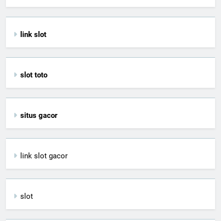
link slot
slot toto
situs gacor
link slot gacor
slot