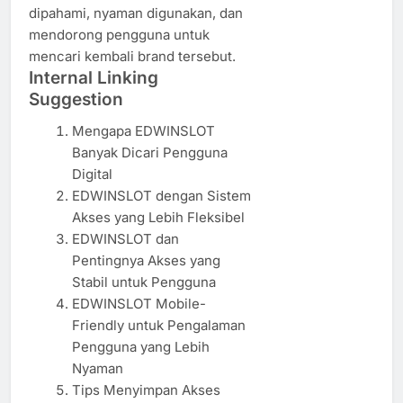
dipahami, nyaman digunakan, dan
mendorong pengguna untuk
mencari kembali brand tersebut.
Internal Linking
Suggestion
Mengapa EDWINSLOT
Banyak Dicari Pengguna
Digital
EDWINSLOT dengan Sistem
Akses yang Lebih Fleksibel
EDWINSLOT dan
Pentingnya Akses yang
Stabil untuk Pengguna
EDWINSLOT Mobile-
Friendly untuk Pengalaman
Pengguna yang Lebih
Nyaman
Tips Menyimpan Akses