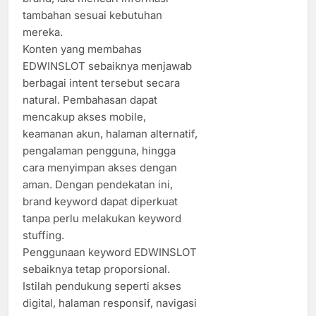
tambahan sesuai kebutuhan
mereka.
Konten yang membahas
EDWINSLOT sebaiknya menjawab
berbagai intent tersebut secara
natural. Pembahasan dapat
mencakup akses mobile,
keamanan akun, halaman alternatif,
pengalaman pengguna, hingga
cara menyimpan akses dengan
aman. Dengan pendekatan ini,
brand keyword dapat diperkuat
tanpa perlu melakukan keyword
stuffing.
Penggunaan keyword EDWINSLOT
sebaiknya tetap proporsional.
Istilah pendukung seperti akses
digital, halaman responsif, navigasi