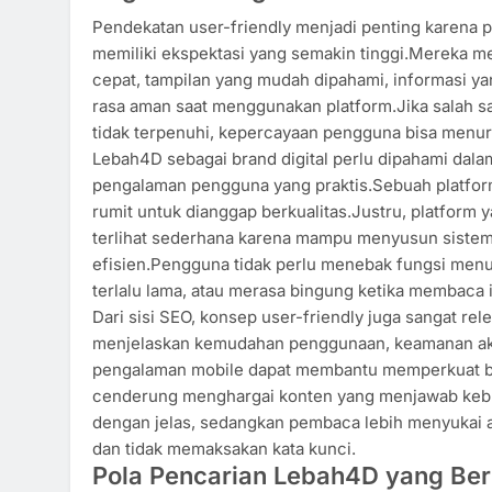
Pendekatan user-friendly menjadi penting karena 
memiliki ekspektasi yang semakin tinggi.Mereka m
cepat, tampilan yang mudah dipahami, informasi yan
rasa aman saat menggunakan platform.Jika salah s
tidak terpenuhi, kepercayaan pengguna bisa menur
Lebah4D sebagai brand digital perlu dipahami dal
pengalaman pengguna yang praktis.Sebuah platform 
rumit untuk dianggap berkualitas.Justru, platform y
terlihat sederhana karena mampu menyusun sistem
efisien.Pengguna tidak perlu menebak fungsi menu
terlalu lama, atau merasa bingung ketika membaca i
Dari sisi SEO, konsep user-friendly juga sangat re
menjelaskan kemudahan penggunaan, keamanan aks
pengalaman mobile dapat membantu memperkuat b
cenderung menghargai konten yang menjawab ke
dengan jelas, sedangkan pembaca lebih menyukai ar
dan tidak memaksakan kata kunci.
Pola Pencarian Lebah4D yang Ber