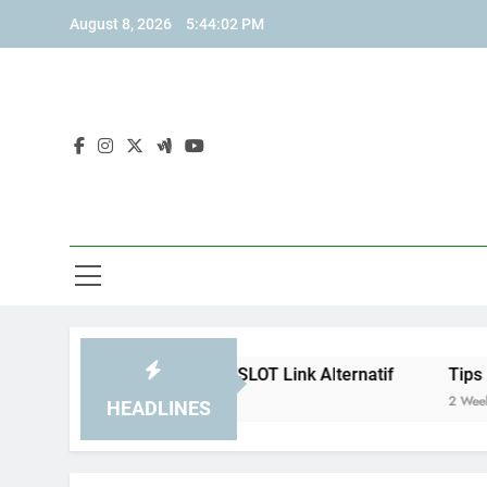
Skip
August 8, 2026
5:44:03 PM
to
content
Min
Temukan S
nggunakan EDWINSLOT Link Alternatif
Tips Menghindari
2 Weeks Ago
HEADLINES