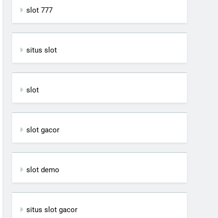
slot 777
situs slot
slot
slot gacor
slot demo
situs slot gacor