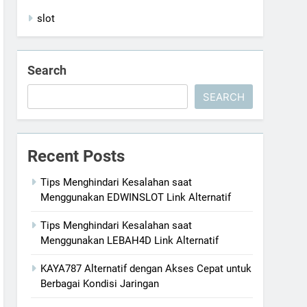
slot
Search
SEARCH
Recent Posts
Tips Menghindari Kesalahan saat
Menggunakan EDWINSLOT Link Alternatif
Tips Menghindari Kesalahan saat
Menggunakan LEBAH4D Link Alternatif
KAYA787 Alternatif dengan Akses Cepat untuk
Berbagai Kondisi Jaringan