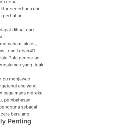
bih cepat
ruktur sederhana dan
n perhatian
pat dilihat dari
si
 memahami akses,
asi, dan Lebah4D
dala.Pola pencarian
ngalaman yang tidak
mampu menjawab
ngetahui apa yang
dan bagaimana mereka
tu, pembahasan
pengguna sebagai
cara berulang.
ly Penting