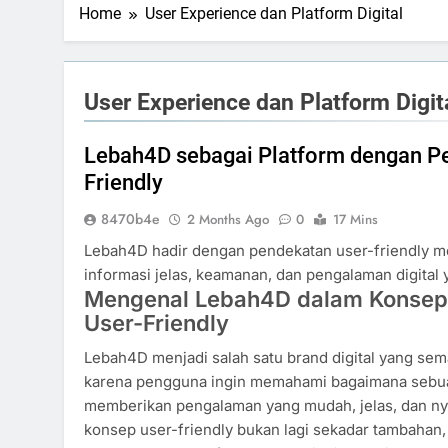
Home
User Experience dan Platform Digital
User Experience dan Platform Digit
Lebah4D sebagai Platform dengan P
Friendly
8470b4e
2 Months Ago
0
17 Mins
Lebah4D hadir dengan pendekatan user-friendly m
informasi jelas, keamanan, dan pengalaman digital
Mengenal Lebah4D dalam Konsep 
User-Friendly
Lebah4D menjadi salah satu brand digital yang sem
karena pengguna ingin memahami bagaimana sebua
memberikan pengalaman yang mudah, jelas, dan ny
konsep user-friendly bukan lagi sekadar tambahan