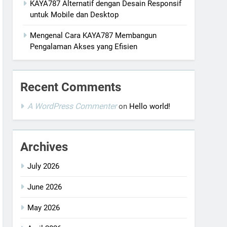
KAYA787 Alternatif dengan Desain Responsif
untuk Mobile dan Desktop
Mengenal Cara KAYA787 Membangun
Pengalaman Akses yang Efisien
Recent Comments
A WordPress Commenter
on
Hello world!
Archives
July 2026
June 2026
May 2026