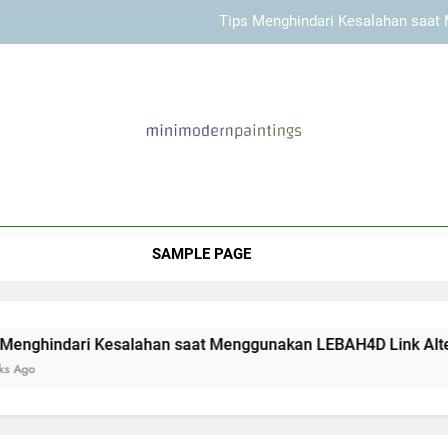
Tips Menghindari Kesalahan saat
KAYA787 Alternatif dengan Akses 
KAYA787 Alternatif dengan Desai
Tips Menghindari Kesalahan saat M
i Modern Paintings
Tips Menghindari Kesalahan saat
eni Lukisan Modern Yang Unik Di Mini Modern Paintings.
KAYA787 Alternatif dengan Akses 
SAMPLE PAGE
KAYA787 Alternatif dengan Desai
 Kesalahan saat Menggunakan LEBAH4D Link Alternatif