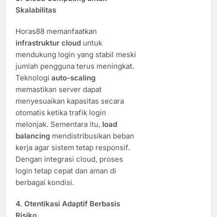
Skalabilitas
Horas88 memanfaatkan
infrastruktur cloud
untuk
mendukung login yang stabil meski
jumlah pengguna terus meningkat.
Teknologi
auto-scaling
memastikan server dapat
menyesuaikan kapasitas secara
otomatis ketika trafik login
melonjak. Sementara itu,
load
balancing
mendistribusikan beban
kerja agar sistem tetap responsif.
Dengan integrasi cloud, proses
login tetap cepat dan aman di
berbagai kondisi.
4. Otentikasi Adaptif Berbasis
Risiko