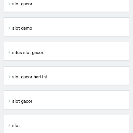
slot gacor
slot demo
situs slot gacor
slot gacor hari ini
slot gacor
slot