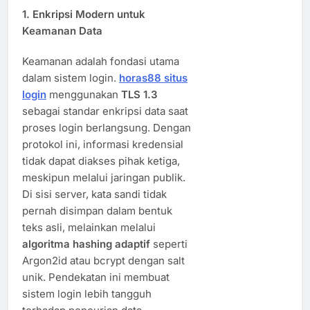
1. Enkripsi Modern untuk
Keamanan Data
Keamanan adalah fondasi utama
dalam sistem login.
horas88 situs
login
menggunakan
TLS 1.3
sebagai standar enkripsi data saat
proses login berlangsung. Dengan
protokol ini, informasi kredensial
tidak dapat diakses pihak ketiga,
meskipun melalui jaringan publik.
Di sisi server, kata sandi tidak
pernah disimpan dalam bentuk
teks asli, melainkan melalui
algoritma hashing adaptif
seperti
Argon2id atau bcrypt dengan salt
unik. Pendekatan ini membuat
sistem login lebih tangguh