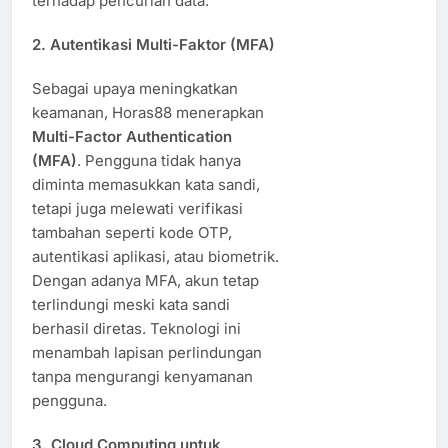
terhadap pencurian data.
2. Autentikasi Multi-Faktor (MFA)
Sebagai upaya meningkatkan
keamanan, Horas88 menerapkan
Multi-Factor Authentication
(MFA)
. Pengguna tidak hanya
diminta memasukkan kata sandi,
tetapi juga melewati verifikasi
tambahan seperti kode OTP,
autentikasi aplikasi, atau biometrik.
Dengan adanya MFA, akun tetap
terlindungi meski kata sandi
berhasil diretas. Teknologi ini
menambah lapisan perlindungan
tanpa mengurangi kenyamanan
pengguna.
3. Cloud Computing untuk