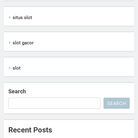
situs slot
slot gacor
slot
Search
SEARCH
Recent Posts