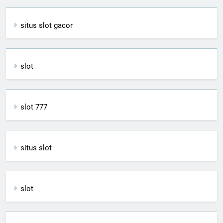
situs slot gacor
slot
slot 777
situs slot
slot