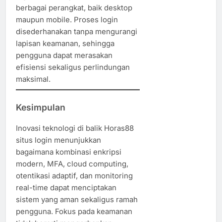
berbagai perangkat, baik desktop
maupun mobile. Proses login
disederhanakan tanpa mengurangi
lapisan keamanan, sehingga
pengguna dapat merasakan
efisiensi sekaligus perlindungan
maksimal.
Kesimpulan
Inovasi teknologi di balik Horas88
situs login menunjukkan
bagaimana kombinasi enkripsi
modern, MFA, cloud computing,
otentikasi adaptif, dan monitoring
real-time dapat menciptakan
sistem yang aman sekaligus ramah
pengguna. Fokus pada keamanan