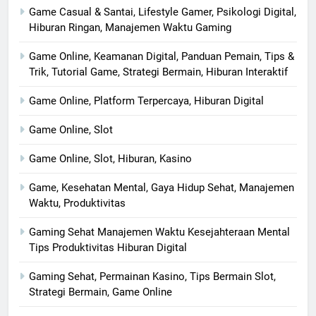
Game Casual & Santai, Lifestyle Gamer, Psikologi Digital,
Hiburan Ringan, Manajemen Waktu Gaming
Game Online, Keamanan Digital, Panduan Pemain, Tips &
Trik, Tutorial Game, Strategi Bermain, Hiburan Interaktif
Game Online, Platform Terpercaya, Hiburan Digital
Game Online, Slot
Game Online, Slot, Hiburan, Kasino
Game, Kesehatan Mental, Gaya Hidup Sehat, Manajemen
Waktu, Produktivitas
Gaming Sehat Manajemen Waktu Kesejahteraan Mental
Tips Produktivitas Hiburan Digital
Gaming Sehat, Permainan Kasino, Tips Bermain Slot,
Strategi Bermain, Game Online