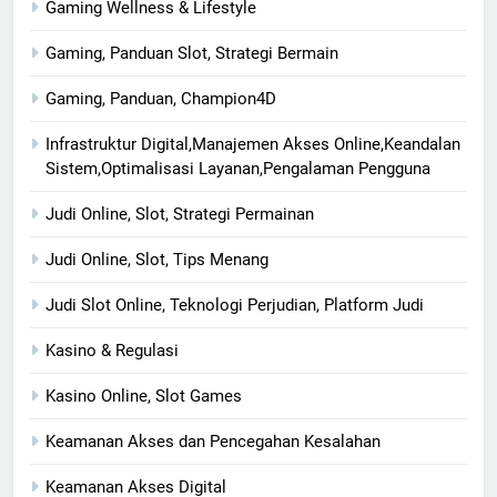
Gaming Wellness & Lifestyle
Gaming, Panduan Slot, Strategi Bermain
Gaming, Panduan, Champion4D
Infrastruktur Digital,Manajemen Akses Online,Keandalan
Sistem,Optimalisasi Layanan,Pengalaman Pengguna
Judi Online, Slot, Strategi Permainan
Judi Online, Slot, Tips Menang
Judi Slot Online, Teknologi Perjudian, Platform Judi
Kasino & Regulasi
Kasino Online, Slot Games
Keamanan Akses dan Pencegahan Kesalahan
Keamanan Akses Digital