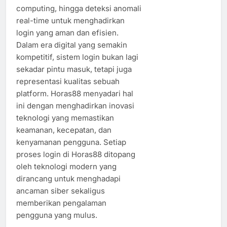
computing, hingga deteksi anomali
real-time untuk menghadirkan
login yang aman dan efisien.
Dalam era digital yang semakin
kompetitif, sistem login bukan lagi
sekadar pintu masuk, tetapi juga
representasi kualitas sebuah
platform. Horas88 menyadari hal
ini dengan menghadirkan inovasi
teknologi yang memastikan
keamanan, kecepatan, dan
kenyamanan pengguna. Setiap
proses login di Horas88 ditopang
oleh teknologi modern yang
dirancang untuk menghadapi
ancaman siber sekaligus
memberikan pengalaman
pengguna yang mulus.