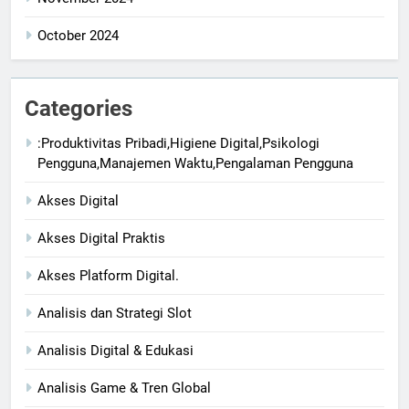
October 2024
Categories
:Produktivitas Pribadi,Higiene Digital,Psikologi
Pengguna,Manajemen Waktu,Pengalaman Pengguna
Akses Digital
Akses Digital Praktis
Akses Platform Digital.
Analisis dan Strategi Slot
Analisis Digital & Edukasi
Analisis Game & Tren Global