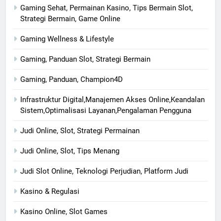
Gaming Sehat, Permainan Kasino, Tips Bermain Slot,
Strategi Bermain, Game Online
Gaming Wellness & Lifestyle
Gaming, Panduan Slot, Strategi Bermain
Gaming, Panduan, Champion4D
Infrastruktur Digital,Manajemen Akses Online,Keandalan
Sistem,Optimalisasi Layanan,Pengalaman Pengguna
Judi Online, Slot, Strategi Permainan
Judi Online, Slot, Tips Menang
Judi Slot Online, Teknologi Perjudian, Platform Judi
Kasino & Regulasi
Kasino Online, Slot Games