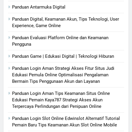
Panduan Antarmuka Digital
Panduan Digital, Keamanan Akun, Tips Teknologi, User
Experience, Game Online
Panduan Evaluasi Platform Online dan Keamanan
Pengguna
Panduan Game | Edukasi Digital | Teknologi Hiburan
Panduan Login Aman Strategi Akses Fitur Situs Judi
Edukasi Pemula Online Optimalisasi Pengalaman
Bermain Tips Penggunaan Akun dan Layanan
Panduan Login Aman Tips Keamanan Situs Online
Edukasi Pemain Kaya787 Strategi Akses Akun
Terpercaya Perlindungan dari Penipuan Online
Panduan Login Slot Online Edwinslot Alternatif Tutorial
Pemain Baru Tips Keamanan Akun Slot Online Mobile