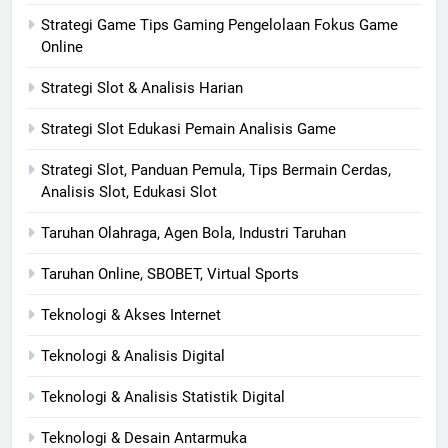
Strategi Game Tips Gaming Pengelolaan Fokus Game
Online
Strategi Slot & Analisis Harian
Strategi Slot Edukasi Pemain Analisis Game
Strategi Slot, Panduan Pemula, Tips Bermain Cerdas,
Analisis Slot, Edukasi Slot
Taruhan Olahraga, Agen Bola, Industri Taruhan
Taruhan Online, SBOBET, Virtual Sports
Teknologi & Akses Internet
Teknologi & Analisis Digital
Teknologi & Analisis Statistik Digital
Teknologi & Desain Antarmuka