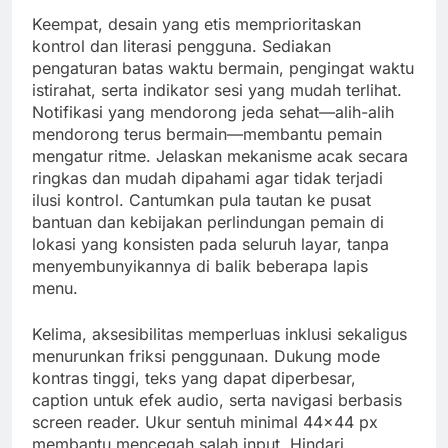
Keempat, desain yang etis memprioritaskan
kontrol dan literasi pengguna. Sediakan
pengaturan batas waktu bermain, pengingat waktu
istirahat, serta indikator sesi yang mudah terlihat.
Notifikasi yang mendorong jeda sehat—alih-alih
mendorong terus bermain—membantu pemain
mengatur ritme. Jelaskan mekanisme acak secara
ringkas dan mudah dipahami agar tidak terjadi
ilusi kontrol. Cantumkan pula tautan ke pusat
bantuan dan kebijakan perlindungan pemain di
lokasi yang konsisten pada seluruh layar, tanpa
menyembunyikannya di balik beberapa lapis
menu.
Kelima, aksesibilitas memperluas inklusi sekaligus
menurunkan friksi penggunaan. Dukung mode
kontras tinggi, teks yang dapat diperbesar,
caption untuk efek audio, serta navigasi berbasis
screen reader. Ukur sentuh minimal 44×44 px
membantu mencegah salah input. Hindari