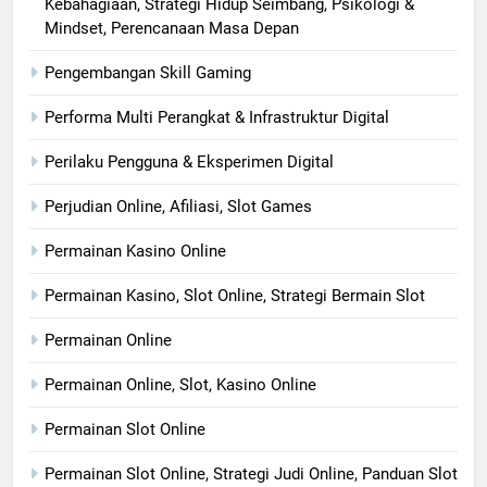
Kebahagiaan, Strategi Hidup Seimbang, Psikologi &
Mindset, Perencanaan Masa Depan
Pengembangan Skill Gaming
Performa Multi Perangkat & Infrastruktur Digital
Perilaku Pengguna & Eksperimen Digital
Perjudian Online, Afiliasi, Slot Games
Permainan Kasino Online
Permainan Kasino, Slot Online, Strategi Bermain Slot
Permainan Online
Permainan Online, Slot, Kasino Online
Permainan Slot Online
Permainan Slot Online, Strategi Judi Online, Panduan Slot