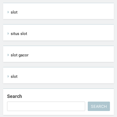
slot
situs slot
slot gacor
slot
Search
SEARCH