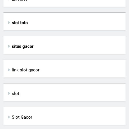
slot toto
situs gacor
link slot gacor
slot
Slot Gacor