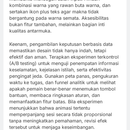
kombinasi warna yang rawan buta warna, dan
sertakan ikon plus teks agar makna tidak
bergantung pada warna semata. Aksesibilitas
bukan fitur tambahan, melainkan bagian inti
kualitas antarmuka.
Keenam, pengambilan keputusan berbasis data
memastikan desain tidak hanya indah, tetapi
efektif dan aman. Terapkan eksperimen terkontrol
(A/B testing) untuk menguji penempatan informasi
keselamatan, kejelasan istilah, serta efektivitas
pengingat jeda. Gunakan peta panas, pengukuran
waktu ke tugas, dan funnel analitik untuk melihat
apakah pemain benar-benar menemukan tombol
bantuan, membaca ringkasan aturan, dan
memanfaatkan fitur batas. Bila eksperimen
menunjukkan bahwa animasi tertentu
memperpanjang sesi secara tidak proporsional
tanpa meningkatkan pemahaman, revisi efek
tersebut untuk menjaga keseimbangan.