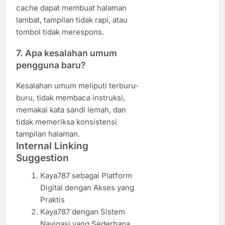
cache dapat membuat halaman
lambat, tampilan tidak rapi, atau
tombol tidak merespons.
7. Apa kesalahan umum
pengguna baru?
Kesalahan umum meliputi terburu-
buru, tidak membaca instruksi,
memakai kata sandi lemah, dan
tidak memeriksa konsistensi
tampilan halaman.
Internal Linking
Suggestion
Kaya787 sebagai Platform
Digital dengan Akses yang
Praktis
Kaya787 dengan Sistem
Navigasi yang Sederhana