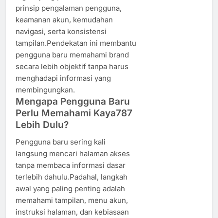
prinsip pengalaman pengguna,
keamanan akun, kemudahan
navigasi, serta konsistensi
tampilan.Pendekatan ini membantu
pengguna baru memahami brand
secara lebih objektif tanpa harus
menghadapi informasi yang
membingungkan.
Mengapa Pengguna Baru
Perlu Memahami Kaya787
Lebih Dulu?
Pengguna baru sering kali
langsung mencari halaman akses
tanpa membaca informasi dasar
terlebih dahulu.Padahal, langkah
awal yang paling penting adalah
memahami tampilan, menu akun,
instruksi halaman, dan kebiasaan