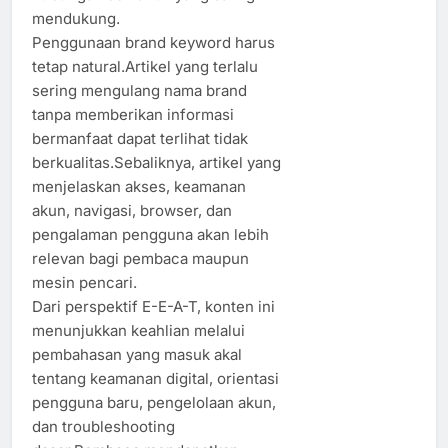
mendukung.
Penggunaan brand keyword harus
tetap natural.Artikel yang terlalu
sering mengulang nama brand
tanpa memberikan informasi
bermanfaat dapat terlihat tidak
berkualitas.Sebaliknya, artikel yang
menjelaskan akses, keamanan
akun, navigasi, browser, dan
pengalaman pengguna akan lebih
relevan bagi pembaca maupun
mesin pencari.
Dari perspektif E-E-A-T, konten ini
menunjukkan keahlian melalui
pembahasan yang masuk akal
tentang keamanan digital, orientasi
pengguna baru, pengelolaan akun,
dan troubleshooting