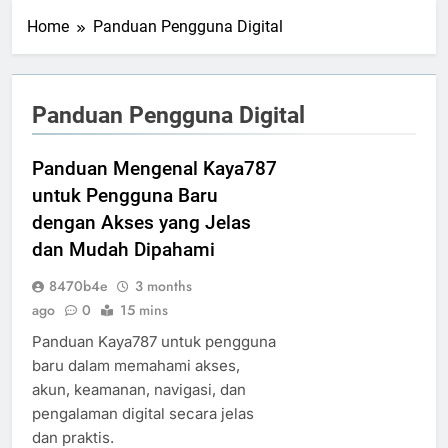
Home
Panduan Pengguna Digital
Panduan Pengguna Digital
Panduan Mengenal Kaya787
untuk Pengguna Baru
dengan Akses yang Jelas
dan Mudah Dipahami
8470b4e
3 months
ago
0
15 mins
Panduan Kaya787 untuk pengguna
baru dalam memahami akses,
akun, keamanan, navigasi, dan
pengalaman digital secara jelas
dan praktis.