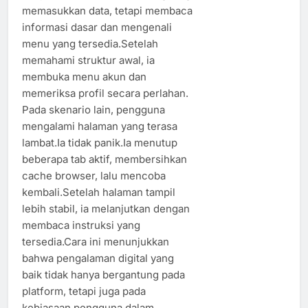
memasukkan data, tetapi membaca
informasi dasar dan mengenali
menu yang tersedia.Setelah
memahami struktur awal, ia
membuka menu akun dan
memeriksa profil secara perlahan.
Pada skenario lain, pengguna
mengalami halaman yang terasa
lambat.Ia tidak panik.Ia menutup
beberapa tab aktif, membersihkan
cache browser, lalu mencoba
kembali.Setelah halaman tampil
lebih stabil, ia melanjutkan dengan
membaca instruksi yang
tersedia.Cara ini menunjukkan
bahwa pengalaman digital yang
baik tidak hanya bergantung pada
platform, tetapi juga pada
kebiasaan pengguna dalam