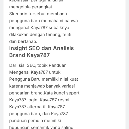
mengelola perangkat.
Skenario tersebut membantu
pengguna baru memahami bahwa
mengenal Kaya787 sebaiknya
dilakukan dengan tenang, teliti,
dan bertahap.
Insight SEO dan Analisis
Brand Kaya787
Dari sisi SEO, topik Panduan
Mengenal Kaya787 untuk
Pengguna Baru memiliki nilai kuat
karena menjawab banyak variasi
pencarian brand.Kata kunci seperti
Kaya787 login, Kaya787 resmi,
Kaya787 alternatif, Kaya787
pengguna baru, dan Kaya787
panduan pemula memiliki
hubungan semantik yang saling