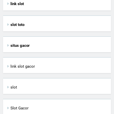
link slot
slot toto
situs gacor
link slot gacor
slot
Slot Gacor