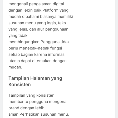
mengenali pengalaman digital
dengan lebih baik.Platform yang
mudah dipahami biasanya memiliki
susunan menu yang logis, teks
yang jelas, dan alur penggunaan
yang tidak
membingungkan.Pengguna tidak
perlu menebak-nebak fungsi
setiap bagian karena informasi
utama dapat ditemukan dengan
mudah.
Tampilan Halaman yang
Konsisten
Tampilan yang konsisten
membantu pengguna mengenali
brand dengan lebih
aman.Perhatikan susunan menu,