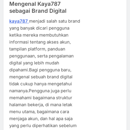
Mengenal Kaya787
sebagai Brand Digital
kaya787
menjadi salah satu brand
yang banyak dicari pengguna
ketika mereka membutuhkan
informasi tentang akses akun,
tampilan platform, panduan
penggunaan, serta pengalaman
digital yang lebih mudah
dipahami.Bagi pengguna baru,
mengenal sebuah brand digital
tidak cukup hanya mengetahui
namanya.Pengguna juga perlu
memahami bagaimana struktur
halaman bekerja, di mana letak
menu utama, bagaimana cara
menjaga akun, dan hal apa saja
yang perlu diperhatikan sebelum