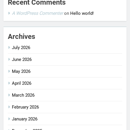
Recent Comments
A WordPress Commenter
on
Hello world!
Archives
July 2026
June 2026
May 2026
April 2026
March 2026
February 2026
January 2026