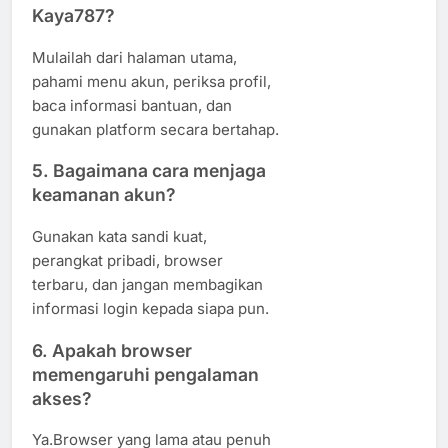
Kaya787?
Mulailah dari halaman utama,
pahami menu akun, periksa profil,
baca informasi bantuan, dan
gunakan platform secara bertahap.
5. Bagaimana cara menjaga
keamanan akun?
Gunakan kata sandi kuat,
perangkat pribadi, browser
terbaru, dan jangan membagikan
informasi login kepada siapa pun.
6. Apakah browser
memengaruhi pengalaman
akses?
Ya.Browser yang lama atau penuh