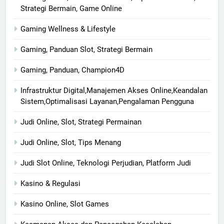
Strategi Bermain, Game Online
Gaming Wellness & Lifestyle
Gaming, Panduan Slot, Strategi Bermain
Gaming, Panduan, Champion4D
Infrastruktur Digital,Manajemen Akses Online,Keandalan
Sistem,Optimalisasi Layanan,Pengalaman Pengguna
Judi Online, Slot, Strategi Permainan
Judi Online, Slot, Tips Menang
Judi Slot Online, Teknologi Perjudian, Platform Judi
Kasino & Regulasi
Kasino Online, Slot Games