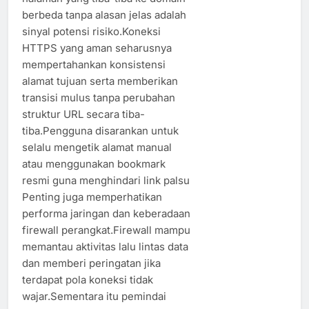
berbeda tanpa alasan jelas adalah
sinyal potensi risiko.Koneksi
HTTPS yang aman seharusnya
mempertahankan konsistensi
alamat tujuan serta memberikan
transisi mulus tanpa perubahan
struktur URL secara tiba-
tiba.Pengguna disarankan untuk
selalu mengetik alamat manual
atau menggunakan bookmark
resmi guna menghindari link palsu
Penting juga memperhatikan
performa jaringan dan keberadaan
firewall perangkat.Firewall mampu
memantau aktivitas lalu lintas data
dan memberi peringatan jika
terdapat pola koneksi tidak
wajar.Sementara itu pemindai