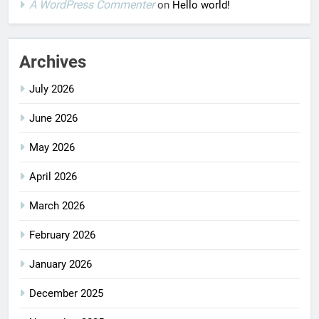
A WordPress Commenter
on
Hello world!
Archives
July 2026
June 2026
May 2026
April 2026
March 2026
February 2026
January 2026
December 2025