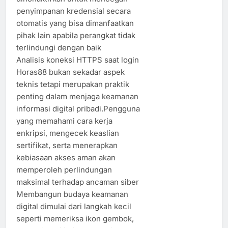
penyimpanan kredensial secara
otomatis yang bisa dimanfaatkan
pihak lain apabila perangkat tidak
terlindungi dengan baik
Analisis koneksi HTTPS saat login
Horas88 bukan sekadar aspek
teknis tetapi merupakan praktik
penting dalam menjaga keamanan
informasi digital pribadi.Pengguna
yang memahami cara kerja
enkripsi, mengecek keaslian
sertifikat, serta menerapkan
kebiasaan akses aman akan
memperoleh perlindungan
maksimal terhadap ancaman siber
Membangun budaya keamanan
digital dimulai dari langkah kecil
seperti memeriksa ikon gembok,