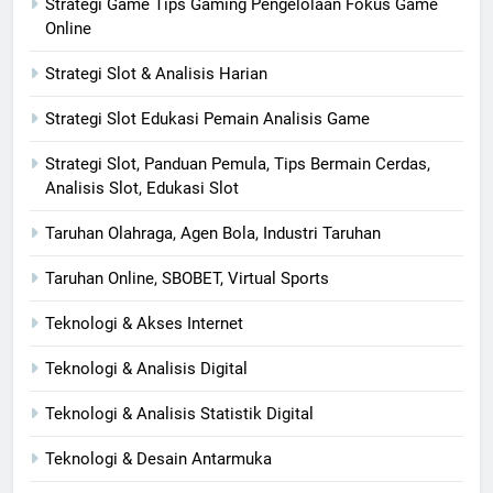
Strategi Game Tips Gaming Pengelolaan Fokus Game
Online
Strategi Slot & Analisis Harian
Strategi Slot Edukasi Pemain Analisis Game
Strategi Slot, Panduan Pemula, Tips Bermain Cerdas,
Analisis Slot, Edukasi Slot
Taruhan Olahraga, Agen Bola, Industri Taruhan
Taruhan Online, SBOBET, Virtual Sports
Teknologi & Akses Internet
Teknologi & Analisis Digital
Teknologi & Analisis Statistik Digital
Teknologi & Desain Antarmuka