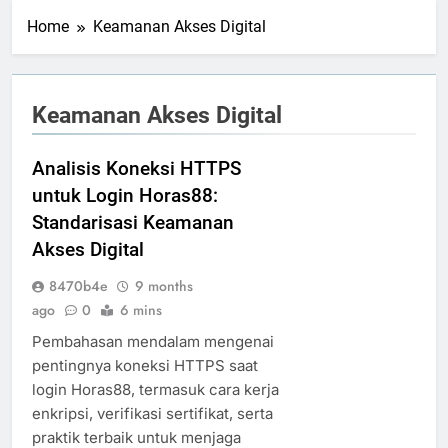
Home
Keamanan Akses Digital
Keamanan Akses Digital
Analisis Koneksi HTTPS
untuk Login Horas88:
Standarisasi Keamanan
Akses Digital
8470b4e
9 months
ago
0
6 mins
Pembahasan mendalam mengenai
pentingnya koneksi HTTPS saat
login Horas88, termasuk cara kerja
enkripsi, verifikasi sertifikat, serta
praktik terbaik untuk menjaga