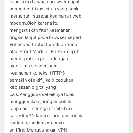
keamanan bawaan browser dapat
mengidentifikasi situs yang tidak
memenuhi standar keamanan web
modern.Oleh karena itu
mengaktifkan fitur keamanan
tingkat lanjut pada browser seperti
Enhanced Protection di Chrome
atau Strict Mode di Firefox dapat
meningkatkan perlindungan
signifikan selama login
Keamanan koneksi HTTPS
semakin efektif jika dipadukan
kebiasaan digital yang
baik.Pengguna sebaiknya tidak
menggunakan jaringan publik
tanpa perlindungan tambahan
seperti VPN karena jaringan publik
rentan terhadap serangan
sniffing.Menggunakan VPN