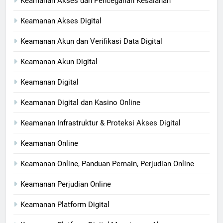
Keamanan Akses dan Pencegahan Kesalahan
Keamanan Akses Digital
Keamanan Akun dan Verifikasi Data Digital
Keamanan Akun Digital
Keamanan Digital
Keamanan Digital dan Kasino Online
Keamanan Infrastruktur & Proteksi Akses Digital
Keamanan Online
Keamanan Online, Panduan Pemain, Perjudian Online
Keamanan Perjudian Online
Keamanan Platform Digital