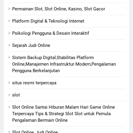
Permainan Slot, Slot Online, Kasino, Slot Gacor
Platform Digital & Teknologi Internet
Psikologi Pengguna & Desain Interaktif
Sejarah Judi Online
Sistem Backup Digital,Stabilitas Platform
Online,Manajemen Infrastruktur Modern,Pengalaman
Pengguna Berkelanjutan
situs resmi terpercaya
slot
Slot Online Santai Hiburan Malam Hari Game Online
Terpercaya Tips & Strategi Slot Slot untuk Pemula
Pengalaman Bermain Online
Slot Online, Judi Online