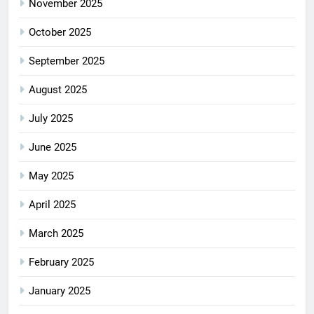
November 2025
October 2025
September 2025
August 2025
July 2025
June 2025
May 2025
April 2025
March 2025
February 2025
January 2025