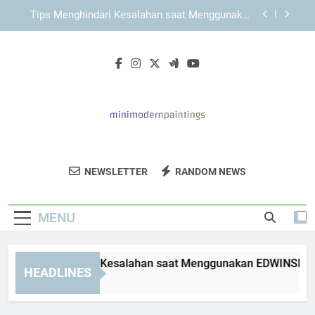
Skip
KAYA787 Alternatif dengan Akses Cepat untuk
to
Berbagai Kondisi Jaringan
content
KAYA787 Alternatif dengan Desain Responsif
untuk Mobile dan Desktop
Tips Menghindari Kesalahan saat Menggunakan
EDWINSLOT Link Alternatif
Tips Menghindari Kesalahan saat Menggunakan
LEBAH4D Link Alternatif
KAYA787 Alternatif dengan Akses Cepat untuk
Berbagai Kondisi Jaringan
Mini Modern
Temukan Seni Lukisan Modern Yang Unik Di
KAYA787 Alternatif dengan Desain Responsif
NEWSLETTER
RANDOM NEWS
Paintings
untuk Mobile dan Desktop
Mini Modern Paintings.
MENU
ps Menghindari Kesalahan saat Menggunakan EDWINSLOT Link
HEADLINES
Weeks Ago