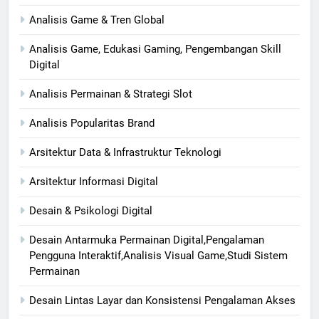
Analisis Game & Tren Global
Analisis Game, Edukasi Gaming, Pengembangan Skill
Digital
Analisis Permainan & Strategi Slot
Analisis Popularitas Brand
Arsitektur Data & Infrastruktur Teknologi
Arsitektur Informasi Digital
Desain & Psikologi Digital
Desain Antarmuka Permainan Digital,Pengalaman
Pengguna Interaktif,Analisis Visual Game,Studi Sistem
Permainan
Desain Lintas Layar dan Konsistensi Pengalaman Akses