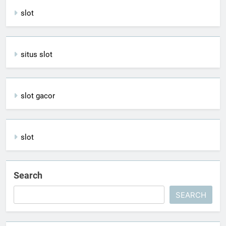
slot
situs slot
slot gacor
slot
Search
SEARCH