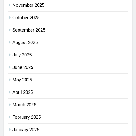
November 2025
October 2025
September 2025
August 2025
July 2025
June 2025
May 2025
April 2025
March 2025
February 2025
January 2025