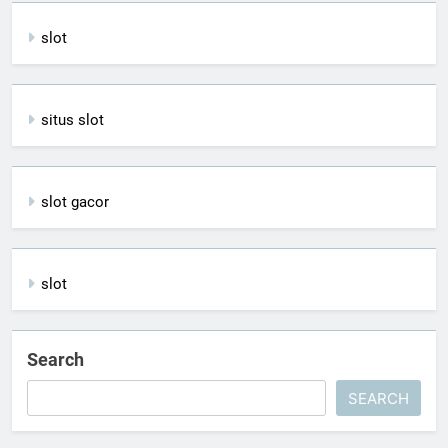
slot
situs slot
slot gacor
slot
Search
SEARCH