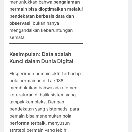
menunjukkan bahwa
pengalaman
bermain bisa dioptimalkan melalui
pendekatan berbasis data dan
observasi
, bukan hanya
mengandalkan keberuntungan
semata.
Kesimpulan: Data adalah
Kunci dalam Dunia Digital
Eksperimen pemain aktif terhadap
pola permainan di Lae 138
membuktikan bahwa ada elemen
keteraturan di balik sistem yang
tampak kompleks. Dengan
pendekatan yang sistematis, para
pemain bisa menemukan
pola
performa terbaik
, menyusun
strategi bermain yang lebih