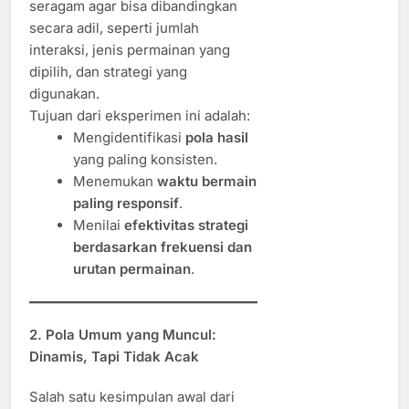
seragam agar bisa dibandingkan
secara adil, seperti jumlah
interaksi, jenis permainan yang
dipilih, dan strategi yang
digunakan.
Tujuan dari eksperimen ini adalah:
Mengidentifikasi
pola hasil
yang paling konsisten.
Menemukan
waktu bermain
paling responsif
.
Menilai
efektivitas strategi
berdasarkan frekuensi dan
urutan permainan
.
2. Pola Umum yang Muncul:
Dinamis, Tapi Tidak Acak
Salah satu kesimpulan awal dari