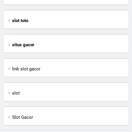
slot toto
situs gacor
link slot gacor
slot
Slot Gacor