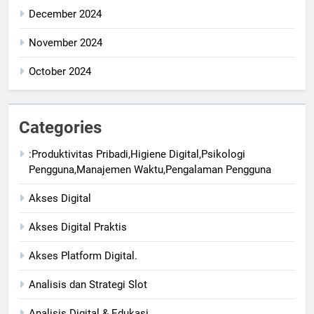
December 2024
November 2024
October 2024
Categories
:Produktivitas Pribadi,Higiene Digital,Psikologi
Pengguna,Manajemen Waktu,Pengalaman Pengguna
Akses Digital
Akses Digital Praktis
Akses Platform Digital.
Analisis dan Strategi Slot
Analisis Digital & Edukasi