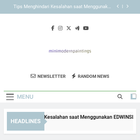
Skip
KAYA787 Alternatif dengan Akses Cepat untuk
to
Berbagai Kondisi Jaringan
content
KAYA787 Alternatif dengan Desain Responsif
untuk Mobile dan Desktop
Tips Menghindari Kesalahan saat Menggunakan
EDWINSLOT Link Alternatif
Tips Menghindari Kesalahan saat Menggunakan
LEBAH4D Link Alternatif
KAYA787 Alternatif dengan Akses Cepat untuk
Berbagai Kondisi Jaringan
Mini Modern
Temukan Seni Lukisan Modern Yang Unik Di
KAYA787 Alternatif dengan Desain Responsif
NEWSLETTER
RANDOM NEWS
Paintings
untuk Mobile dan Desktop
Mini Modern Paintings.
MENU
ps Menghindari Kesalahan saat Menggunakan EDWINSLOT Link
HEADLINES
Weeks Ago