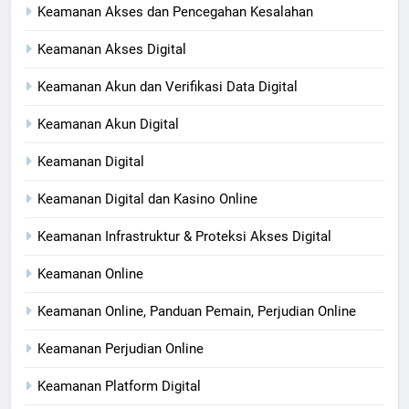
Keamanan Akses dan Pencegahan Kesalahan
Keamanan Akses Digital
Keamanan Akun dan Verifikasi Data Digital
Keamanan Akun Digital
Keamanan Digital
Keamanan Digital dan Kasino Online
Keamanan Infrastruktur & Proteksi Akses Digital
Keamanan Online
Keamanan Online, Panduan Pemain, Perjudian Online
Keamanan Perjudian Online
Keamanan Platform Digital