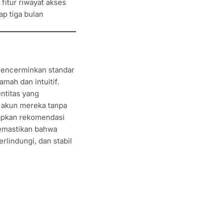
 fitur riwayat akses
ap tiga bulan
 mencerminkan standar
mah dan intuitif.
ntitas yang
s akun mereka tanpa
pkan rekomendasi
emastikan bahwa
erlindungi, dan stabil