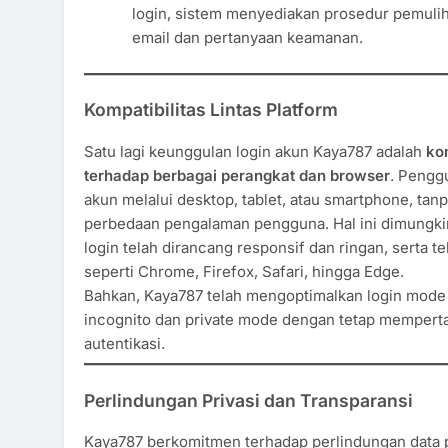
login, sistem menyediakan prosedur pemuliha
email dan pertanyaan keamanan.
Kompatibilitas Lintas Platform
Satu lagi keunggulan login akun Kaya787 adalah
ko
terhadap berbagai perangkat dan browser
. Pengg
akun melalui desktop, tablet, atau smartphone, ta
perbedaan pengalaman pengguna. Hal ini dimungki
login telah dirancang responsif dan ringan, serta te
seperti Chrome, Firefox, Safari, hingga Edge.
Bahkan, Kaya787 telah mengoptimalkan login mode
incognito dan private mode dengan tetap memper
autentikasi.
Perlindungan Privasi dan Transparansi
Kaya787 berkomitmen terhadap perlindungan data 