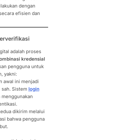
dilakukan dengan
secara efisien dan
rverifikasi
gital adalah proses
ombinasi kredensial
an pengguna untuk
, yakni:
n awal ini menjadi
g sah. Sistem
login
a menggunakan
ntikasi.
edua dikirim melalui
kasi bahwa pengguna
but.