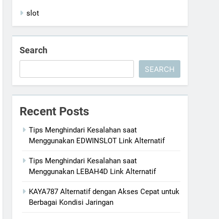
slot
Search
SEARCH
Recent Posts
Tips Menghindari Kesalahan saat
Menggunakan EDWINSLOT Link Alternatif
Tips Menghindari Kesalahan saat
Menggunakan LEBAH4D Link Alternatif
KAYA787 Alternatif dengan Akses Cepat untuk
Berbagai Kondisi Jaringan