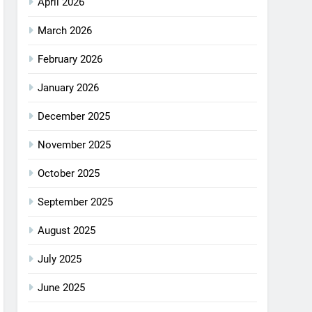
April 2026
March 2026
February 2026
January 2026
December 2025
November 2025
October 2025
September 2025
August 2025
July 2025
June 2025