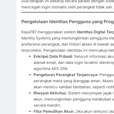
Dua tahapan ini bekerja secara paralel dengan sist
mencegah login otomatis oleh perangkat tidak sah.
Pengelolaan Identitas Pengguna yang Prog
Kaya787 menggunakan sistem
Identitas Digital Ter
Identity System) yang memungkinkan pengguna men
preferensi perangkat, dan histori akses di bawah s
terproteksi. Pengelolaan identitas ini mencakup beb
Enkripsi Data Pribadi
: Seluruh informasi ak
alamat email, dan data login terakhir dienk
algoritma AES-256.
Pengaturan Perangkat Terpercaya
: Penggu
perangkat mana yang dianggap aman. Akses 
akan memicu validasi tambahan, seperti notif
Riwayat Aktivitas
: Sistem menyimpan jejak l
akun, memungkinkan pengguna melakukan a
secara mandiri.
Fitur Pemulihan Akun
: Jika akun terkunci at