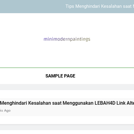
Tips Menghindari Kesalahan saat
KAYA787 Alternatif dengan Akses 
KAYA787 Alternatif dengan Desai
Tips Menghindari Kesalahan saat M
i Modern Paintings
Tips Menghindari Kesalahan saat
eni Lukisan Modern Yang Unik Di Mini Modern Paintings.
KAYA787 Alternatif dengan Akses 
SAMPLE PAGE
KAYA787 Alternatif dengan Desai
i Kesalahan saat Menggunakan LEBAH4D Link Alternatif