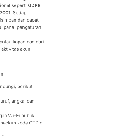
ional seperti
GDPR
27001
. Setiap
disimpan dan dapat
i panel pengaturan
antau kapan dan dari
aktivitas akun
an
indungi, berikut
uruf, angka, dan
gan Wi-Fi publik
n backup kode OTP di