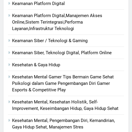
Keamanan Platform Digital
Keamanan Platform Digital,Manajemen Akses
Online,Sistem Terintegrasi,Performa
Layanan,Infrastruktur Teknologi
Keamanan Siber / Teknologi & Gaming
Keamanan Siber, Teknologi Digital, Platform Online
Kesehatan & Gaya Hidup
Kesehatan Mental Gamer Tips Bermain Game Sehat
Psikologi dalam Game Pengembangan Diri Gamer
Esports & Competitive Play
Kesehatan Mental, Kesehatan Holistik, Self-
Improvement, Keseimbangan Hidup, Gaya Hidup Sehat
Kesehatan Mental, Pengembangan Diri, Kemandirian,
Gaya Hidup Sehat, Manajemen Stres