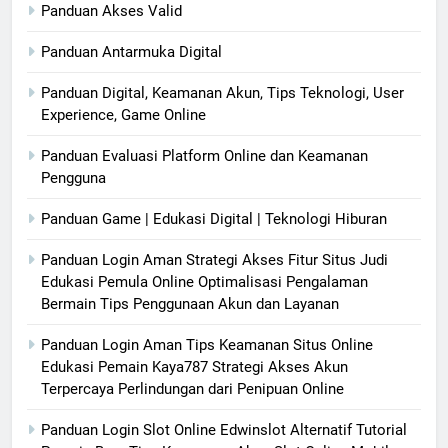
Panduan Akses Valid
Panduan Antarmuka Digital
Panduan Digital, Keamanan Akun, Tips Teknologi, User
Experience, Game Online
Panduan Evaluasi Platform Online dan Keamanan
Pengguna
Panduan Game | Edukasi Digital | Teknologi Hiburan
Panduan Login Aman Strategi Akses Fitur Situs Judi
Edukasi Pemula Online Optimalisasi Pengalaman
Bermain Tips Penggunaan Akun dan Layanan
Panduan Login Aman Tips Keamanan Situs Online
Edukasi Pemain Kaya787 Strategi Akses Akun
Terpercaya Perlindungan dari Penipuan Online
Panduan Login Slot Online Edwinslot Alternatif Tutorial