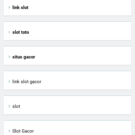
link slot
slot toto
situs gacor
link slot gacor
slot
Slot Gacor