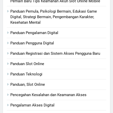
Pemain Baru Tips Keamanan Akun Slot Online Mobile
Panduan Pemula, Psikologi Bermain, Edukasi Game
Digital, Strategi Bermain, Pengembangan Karakter,
Kesehatan Mental
Panduan Pengalaman Digital
Panduan Pengguna Digital
Panduan Registrasi dan Sistem Akses Pengguna Baru
Panduan Slot Online
Panduan Teknologi
Panduan, Slot Online
Pencegahan Kesalahan dan Keamanan Akses
Pengalaman Akses Digital