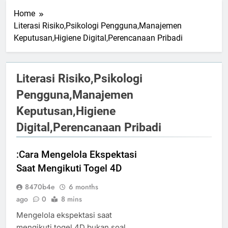
Home
Literasi Risiko,Psikologi Pengguna,Manajemen
Keputusan,Higiene Digital,Perencanaan Pribadi
Literasi Risiko,Psikologi
Pengguna,Manajemen
Keputusan,Higiene
Digital,Perencanaan Pribadi
:Cara Mengelola Ekspektasi
Saat Mengikuti Togel 4D
8470b4e
6 months
ago
0
8 mins
Mengelola ekspektasi saat
mengikuti togel 4D bukan soal