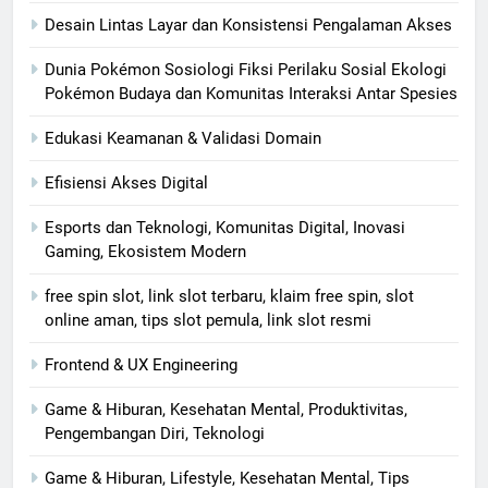
Desain Lintas Layar dan Konsistensi Pengalaman Akses
Dunia Pokémon Sosiologi Fiksi Perilaku Sosial Ekologi
Pokémon Budaya dan Komunitas Interaksi Antar Spesies
Edukasi Keamanan & Validasi Domain
Efisiensi Akses Digital
Esports dan Teknologi, Komunitas Digital, Inovasi
Gaming, Ekosistem Modern
free spin slot, link slot terbaru, klaim free spin, slot
online aman, tips slot pemula, link slot resmi
Frontend & UX Engineering
Game & Hiburan, Kesehatan Mental, Produktivitas,
Pengembangan Diri, Teknologi
Game & Hiburan, Lifestyle, Kesehatan Mental, Tips