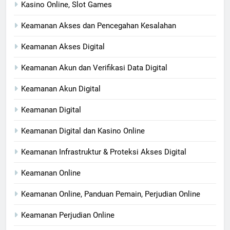
Kasino Online, Slot Games
Keamanan Akses dan Pencegahan Kesalahan
Keamanan Akses Digital
Keamanan Akun dan Verifikasi Data Digital
Keamanan Akun Digital
Keamanan Digital
Keamanan Digital dan Kasino Online
Keamanan Infrastruktur & Proteksi Akses Digital
Keamanan Online
Keamanan Online, Panduan Pemain, Perjudian Online
Keamanan Perjudian Online