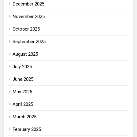
December 2025
November 2025
October 2025
September 2025
August 2025
July 2025
June 2025
May 2025
April 2025
March 2025
February 2025