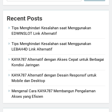
Recent Posts
Tips Menghindari Kesalahan saat Menggunakan
EDWINSLOT Link Alternatif
Tips Menghindari Kesalahan saat Menggunakan
LEBAH4D Link Alternatif
KAYA787 Alternatif dengan Akses Cepat untuk Berbagai
Kondisi Jaringan
KAYA787 Alternatif dengan Desain Responsif untuk
Mobile dan Desktop
Mengenal Cara KAYA787 Membangun Pengalaman
Akses yang Efisien