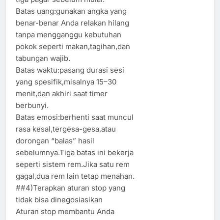
Batas uang:gunakan angka yang
benar-benar Anda relakan hilang
tanpa mengganggu kebutuhan
pokok seperti makan,tagihan,dan
tabungan wajib.
Batas waktu:pasang durasi sesi
yang spesifik,misalnya 15–30
menit,dan akhiri saat timer
berbunyi.
Batas emosi:berhenti saat muncul
rasa kesal,tergesa-gesa,atau
dorongan “balas” hasil
sebelumnya.Tiga batas ini bekerja
seperti sistem rem.Jika satu rem
gagal,dua rem lain tetap menahan.
##4)Terapkan aturan stop yang
tidak bisa dinegosiasikan
Aturan stop membantu Anda