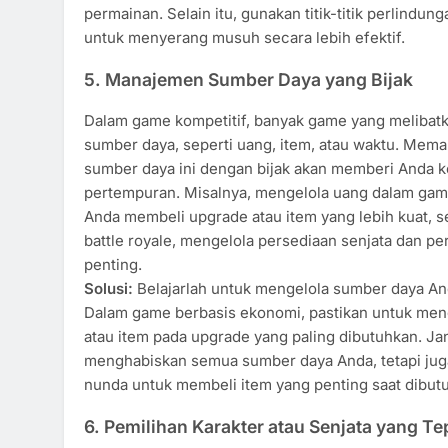
permainan. Selain itu, gunakan titik-titik perlindung
untuk menyerang musuh secara lebih efektif.
5.
Manajemen Sumber Daya yang Bijak
Dalam game kompetitif, banyak game yang meliba
sumber daya, seperti uang, item, atau waktu. Mem
sumber daya ini dengan bijak akan memberi Anda 
pertempuran. Misalnya, mengelola uang dalam ga
Anda membeli upgrade atau item yang lebih kuat,
battle royale, mengelola persediaan senjata dan p
penting.
Solusi:
Belajarlah untuk mengelola sumber daya An
Dalam game berbasis ekonomi, pastikan untuk men
atau item pada upgrade yang paling dibutuhkan. Ja
menghabiskan semua sumber daya Anda, tetapi ju
nunda untuk membeli item yang penting saat dibut
6.
Pemilihan Karakter atau Senjata yang Te