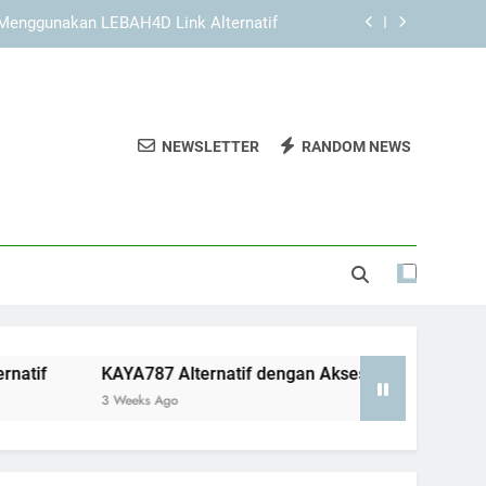
 Menggunakan LEBAH4D Link Alternatif
Cepat untuk Berbagai Kondisi Jaringan
n Responsif untuk Mobile dan Desktop
NEWSLETTER
RANDOM NEWS
enggunakan EDWINSLOT Link Alternatif
 Menggunakan LEBAH4D Link Alternatif
Cepat untuk Berbagai Kondisi Jaringan
n Responsif untuk Mobile dan Desktop
KAYA787 Alternatif dengan Akses Cepat untuk Berbagai Kond
3 Weeks Ago