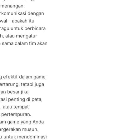
kemenangan.
erkomunikasi dengan
awal—apakah itu
 ragu untuk berbicara
uh, atau mengatur
a sama dalam tim akan
ng efektif dalam game
rtarung, tetapi juga
an besar jika
si penting di peta,
, atau tempat
 pertempuran.
lam game yang Anda
 pergerakan musuh.
ntu untuk mendominasi