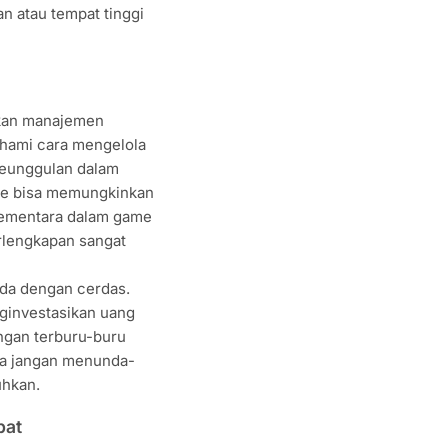
an atau tempat tinggi
tkan manajemen
ahami cara mengelola
keunggulan dalam
me bisa memungkinkan
 sementara dalam game
erlengkapan sangat
da dengan cerdas.
ginvestasikan uang
ngan terburu-buru
ga jangan menunda-
uhkan.
pat