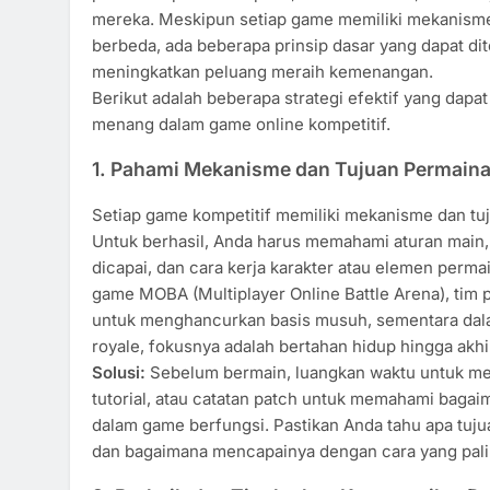
mereka. Meskipun setiap game memiliki mekanisme
berbeda, ada beberapa prinsip dasar yang dapat di
meningkatkan peluang meraih kemenangan.
Berikut adalah beberapa strategi efektif yang dapa
menang dalam game online kompetitif.
1.
Pahami Mekanisme dan Tujuan Permain
Setiap game kompetitif memiliki mekanisme dan tu
Untuk berhasil, Anda harus memahami aturan main, 
dicapai, dan cara kerja karakter atau elemen perma
game MOBA (Multiplayer Online Battle Arena), tim 
untuk menghancurkan basis musuh, sementara dal
royale, fokusnya adalah bertahan hidup hingga akh
Solusi:
Sebelum bermain, luangkan waktu untuk m
tutorial, atau catatan patch untuk memahami bag
dalam game berfungsi. Pastikan Anda tahu apa tuj
dan bagaimana mencapainya dengan cara yang palin