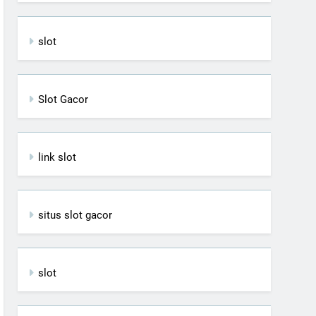
slot
Slot Gacor
link slot
situs slot gacor
slot