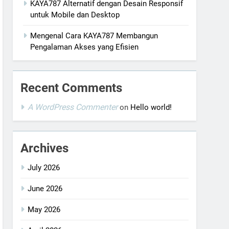
KAYA787 Alternatif dengan Desain Responsif
untuk Mobile dan Desktop
Mengenal Cara KAYA787 Membangun
Pengalaman Akses yang Efisien
Recent Comments
A WordPress Commenter
on
Hello world!
Archives
July 2026
June 2026
May 2026