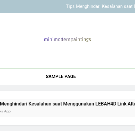
Tips Menghindari Kesalahan saat
KAYA787 Alternatif dengan Akses 
KAYA787 Alternatif dengan Desai
Tips Menghindari Kesalahan saat M
i Modern Paintings
Tips Menghindari Kesalahan saat
eni Lukisan Modern Yang Unik Di Mini Modern Paintings.
KAYA787 Alternatif dengan Akses 
SAMPLE PAGE
KAYA787 Alternatif dengan Desai
i Kesalahan saat Menggunakan LEBAH4D Link Alternatif