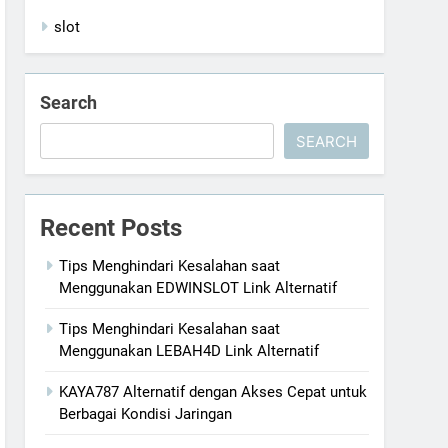
slot
Search
SEARCH
Recent Posts
Tips Menghindari Kesalahan saat
Menggunakan EDWINSLOT Link Alternatif
Tips Menghindari Kesalahan saat
Menggunakan LEBAH4D Link Alternatif
KAYA787 Alternatif dengan Akses Cepat untuk
Berbagai Kondisi Jaringan