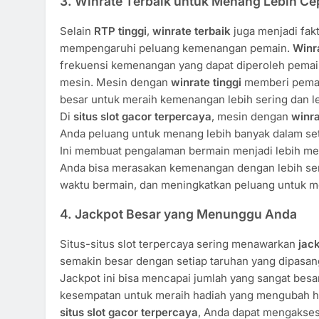
3.
Winrate Terbaik untuk Menang Lebih Ce
Selain
RTP tinggi
,
winrate terbaik
juga menjadi fak
mempengaruhi peluang kemenangan pemain.
Winr
frekuensi kemenangan yang dapat diperoleh pemain
mesin. Mesin dengan
winrate tinggi
memberi pemai
besar untuk meraih kemenangan lebih sering dan le
Di
situs slot gacor terpercaya
, mesin dengan
winra
Anda peluang untuk menang lebih banyak dalam set
Ini membuat pengalaman bermain menjadi lebih m
Anda bisa merasakan kemenangan dengan lebih se
waktu bermain, dan meningkatkan peluang untuk 
4.
Jackpot Besar yang Menunggu Anda
Situs-situs slot terpercaya sering menawarkan
jac
semakin besar dengan setiap taruhan yang dipasan
Jackpot ini bisa mencapai jumlah yang sangat bes
kesempatan untuk meraih hadiah yang mengubah h
situs slot gacor terpercaya
, Anda dapat mengakses