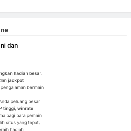
ine
Ini dan
gkan hadiah besar
.
 dan
jackpot
n pengalaman bermain
nda peluang besar
 tinggi
,
winrate
ama bagi para pemain
h situs yang tepat,
raih hadiah