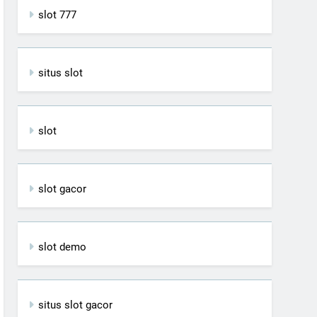
slot 777
situs slot
slot
slot gacor
slot demo
situs slot gacor