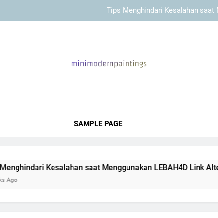
Tips Menghindari Kesalahan saat
KAYA787 Alternatif dengan Akses 
KAYA787 Alternatif dengan Desai
Tips Menghindari Kesalahan saat M
i Modern Paintings
Tips Menghindari Kesalahan saat
eni Lukisan Modern Yang Unik Di Mini Modern Paintings.
KAYA787 Alternatif dengan Akses 
SAMPLE PAGE
KAYA787 Alternatif dengan Desai
ari Kesalahan saat Menggunakan LEBAH4D Link Alternatif