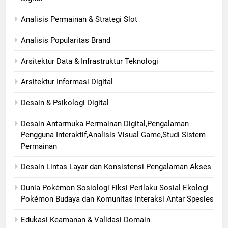
Analisis Permainan & Strategi Slot
Analisis Popularitas Brand
Arsitektur Data & Infrastruktur Teknologi
Arsitektur Informasi Digital
Desain & Psikologi Digital
Desain Antarmuka Permainan Digital,Pengalaman
Pengguna Interaktif,Analisis Visual Game,Studi Sistem
Permainan
Desain Lintas Layar dan Konsistensi Pengalaman Akses
Dunia Pokémon Sosiologi Fiksi Perilaku Sosial Ekologi
Pokémon Budaya dan Komunitas Interaksi Antar Spesies
Edukasi Keamanan & Validasi Domain