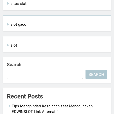
situs slot
slot gacor
slot
Search
SEARCH
Recent Posts
Tips Menghindari Kesalahan saat Menggunakan
EDWINSLOT Link Alternatif