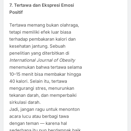
7. Tertawa dan Ekspresi Emosi
Positif
Tertawa memang bukan olahraga,
tetapi memiliki efek luar biasa
terhadap pembakaran kalori dan
kesehatan jantung. Sebuah
penelitian yang diterbitkan di
International Journal of Obesity
menemukan bahwa tertawa selama
10–15 menit bisa membakar hingga
40 kalori. Selain itu, tertawa
mengurangi stres, menurunkan
tekanan darah, dan memperbaiki
sirkulasi darah.
Jadi, jangan ragu untuk menonton
acara lucu atau berbagi tawa
dengan teman — karena hal
sederhana itu pun berdampak baik