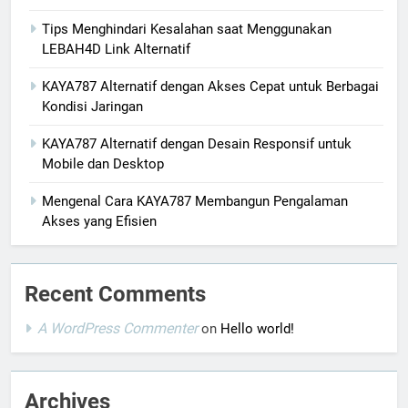
Tips Menghindari Kesalahan saat Menggunakan
LEBAH4D Link Alternatif
KAYA787 Alternatif dengan Akses Cepat untuk Berbagai
Kondisi Jaringan
KAYA787 Alternatif dengan Desain Responsif untuk
Mobile dan Desktop
Mengenal Cara KAYA787 Membangun Pengalaman
Akses yang Efisien
Recent Comments
A WordPress Commenter
on
Hello world!
Archives