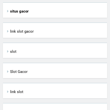
situs gacor
link slot gacor
slot
Slot Gacor
link slot