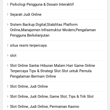
Psikologi Pengguna & Desain Interaktif
Sejarah Judi Online
Sistem Backup Digital,Stabilitas Platform
Online,Manajemen Infrastruktur Modern,Pengalaman
Pengguna Berkelanjutan
situs resmi terpercaya
slot
Slot Online Santai Hiburan Malam Hari Game Online
Terpercaya Tips & Strategi Slot Slot untuk Pemula
Pengalaman Bermain Online
Slot Online, Judi Online
Slot Online, Judi Online, Game Slot, Tips & Trik Slot
Slot Online, Judi Online, Permainan Kasino