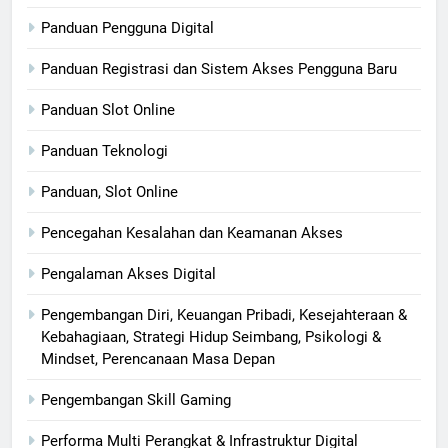
Panduan Pengguna Digital
Panduan Registrasi dan Sistem Akses Pengguna Baru
Panduan Slot Online
Panduan Teknologi
Panduan, Slot Online
Pencegahan Kesalahan dan Keamanan Akses
Pengalaman Akses Digital
Pengembangan Diri, Keuangan Pribadi, Kesejahteraan &
Kebahagiaan, Strategi Hidup Seimbang, Psikologi &
Mindset, Perencanaan Masa Depan
Pengembangan Skill Gaming
Performa Multi Perangkat & Infrastruktur Digital