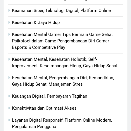
Keamanan Siber, Teknologi Digital, Platform Online
Kesehatan & Gaya Hidup
Kesehatan Mental Gamer Tips Bermain Game Sehat
Psikologi dalam Game Pengembangan Diri Gamer
Esports & Competitive Play
Kesehatan Mental, Kesehatan Holistik, Self-
Improvement, Keseimbangan Hidup, Gaya Hidup Sehat
Kesehatan Mental, Pengembangan Diri, Kemandirian,
Gaya Hidup Sehat, Manajemen Stres
Keuangan Digital, Pembayaran Tagihan
Konektivitas dan Optimasi Akses
Layanan Digital Responsif, Platform Online Modern,
Pengalaman Pengguna