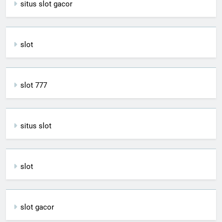
situs slot gacor
slot
slot 777
situs slot
slot
slot gacor