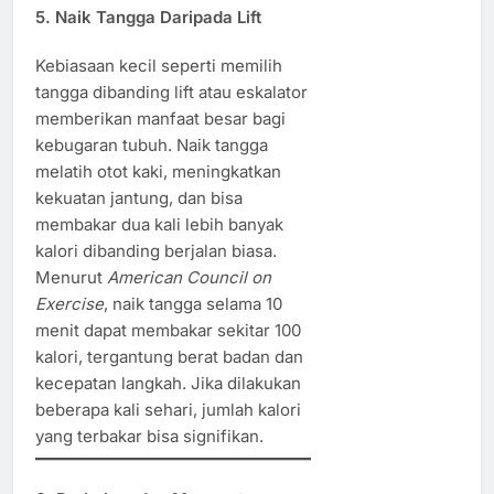
5. Naik Tangga Daripada Lift
Kebiasaan kecil seperti memilih
tangga dibanding lift atau eskalator
memberikan manfaat besar bagi
kebugaran tubuh. Naik tangga
melatih otot kaki, meningkatkan
kekuatan jantung, dan bisa
membakar dua kali lebih banyak
kalori dibanding berjalan biasa.
Menurut
American Council on
Exercise
, naik tangga selama 10
menit dapat membakar sekitar 100
kalori, tergantung berat badan dan
kecepatan langkah. Jika dilakukan
beberapa kali sehari, jumlah kalori
yang terbakar bisa signifikan.