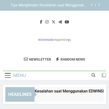
Skip
KAYA787 Alternatif dengan Akses Cepat untuk
to
Berbagai Kondisi Jaringan
content
KAYA787 Alternatif dengan Desain Responsif
untuk Mobile dan Desktop
Tips Menghindari Kesalahan saat Menggunakan
EDWINSLOT Link Alternatif
Tips Menghindari Kesalahan saat Menggunakan
LEBAH4D Link Alternatif
KAYA787 Alternatif dengan Akses Cepat untuk
Berbagai Kondisi Jaringan
Mini Modern
Temukan Seni Lukisan Modern Yang Unik Di
KAYA787 Alternatif dengan Desain Responsif
NEWSLETTER
RANDOM NEWS
Paintings
untuk Mobile dan Desktop
Mini Modern Paintings.
MENU
ps Menghindari Kesalahan saat Menggunakan EDWINSLOT Link
HEADLINES
Weeks Ago