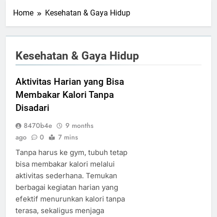
Home
Kesehatan & Gaya Hidup
Kesehatan & Gaya Hidup
Aktivitas Harian yang Bisa
Membakar Kalori Tanpa
Disadari
8470b4e
9 months
ago
0
7 mins
Tanpa harus ke gym, tubuh tetap
bisa membakar kalori melalui
aktivitas sederhana. Temukan
berbagai kegiatan harian yang
efektif menurunkan kalori tanpa
terasa, sekaligus menjaga