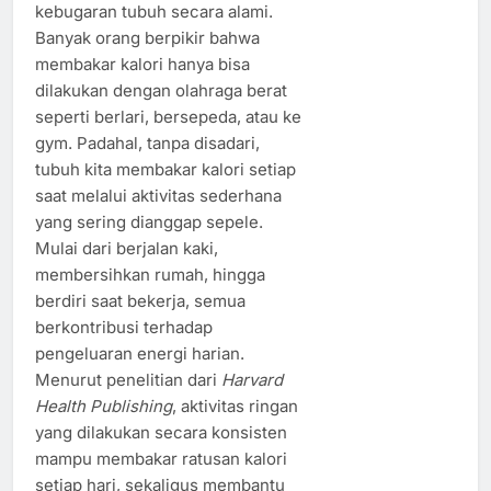
kebugaran tubuh secara alami.
Banyak orang berpikir bahwa
membakar kalori hanya bisa
dilakukan dengan olahraga berat
seperti berlari, bersepeda, atau ke
gym. Padahal, tanpa disadari,
tubuh kita membakar kalori setiap
saat melalui aktivitas sederhana
yang sering dianggap sepele.
Mulai dari berjalan kaki,
membersihkan rumah, hingga
berdiri saat bekerja, semua
berkontribusi terhadap
pengeluaran energi harian.
Menurut penelitian dari
Harvard
Health Publishing
, aktivitas ringan
yang dilakukan secara konsisten
mampu membakar ratusan kalori
setiap hari, sekaligus membantu