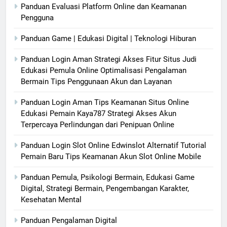
Panduan Evaluasi Platform Online dan Keamanan
Pengguna
Panduan Game | Edukasi Digital | Teknologi Hiburan
Panduan Login Aman Strategi Akses Fitur Situs Judi
Edukasi Pemula Online Optimalisasi Pengalaman
Bermain Tips Penggunaan Akun dan Layanan
Panduan Login Aman Tips Keamanan Situs Online
Edukasi Pemain Kaya787 Strategi Akses Akun
Terpercaya Perlindungan dari Penipuan Online
Panduan Login Slot Online Edwinslot Alternatif Tutorial
Pemain Baru Tips Keamanan Akun Slot Online Mobile
Panduan Pemula, Psikologi Bermain, Edukasi Game
Digital, Strategi Bermain, Pengembangan Karakter,
Kesehatan Mental
Panduan Pengalaman Digital