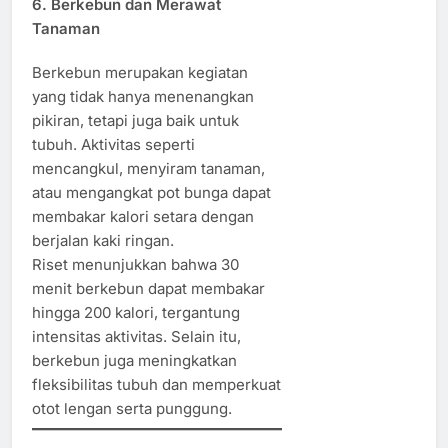
6. Berkebun dan Merawat
Tanaman
Berkebun merupakan kegiatan
yang tidak hanya menenangkan
pikiran, tetapi juga baik untuk
tubuh. Aktivitas seperti
mencangkul, menyiram tanaman,
atau mengangkat pot bunga dapat
membakar kalori setara dengan
berjalan kaki ringan.
Riset menunjukkan bahwa 30
menit berkebun dapat membakar
hingga 200 kalori, tergantung
intensitas aktivitas. Selain itu,
berkebun juga meningkatkan
fleksibilitas tubuh dan memperkuat
otot lengan serta punggung.