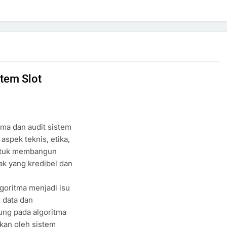
stem Slot
tma dan audit sistem
spek teknis, etika,
ntuk membangun
ak yang kredibel dan
lgoritma menjadi isu
 data dan
ung pada algoritma
ukan oleh sistem