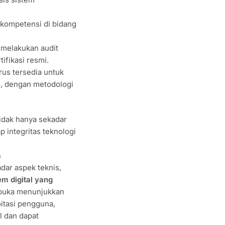
 kompetensi di bidang
melakukan audit
tifikasi resmi.
rus tersedia untuk
n, dengan metodologi
idak hanya sekadar
p integritas teknologi
a
dar aspek teknis,
em digital yang
erbuka menunjukkan
itasi pengguna,
l dan dapat