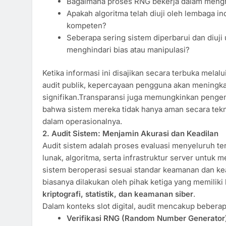
Bagaimana proses RNG bekerja dalam mengha
Apakah algoritma telah diuji oleh lembaga 
kompeten?
Seberapa sering sistem diperbarui dan diuji
menghindari bias atau manipulasi?
Ketika informasi ini disajikan secara terbuka melalu
audit publik, kepercayaan pengguna akan meningka
signifikan.Transparansi juga memungkinkan peng
bahwa sistem mereka tidak hanya aman secara teknis
dalam operasionalnya.
2. Audit Sistem: Menjamin Akurasi dan Keadilan
Audit sistem adalah proses evaluasi menyeluruh t
lunak, algoritma, serta infrastruktur server untuk
sistem beroperasi sesuai standar keamanan dan kea
biasanya dilakukan oleh pihak ketiga yang memiliki 
kriptografi, statistik, dan keamanan siber
.
Dalam konteks slot digital, audit mencakup bebera
Verifikasi RNG (Random Number Generator