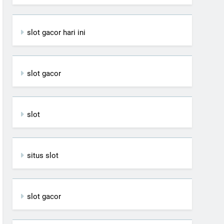
slot gacor hari ini
slot gacor
slot
situs slot
slot gacor