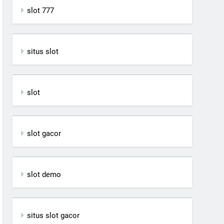
slot 777
situs slot
slot
slot gacor
slot demo
situs slot gacor