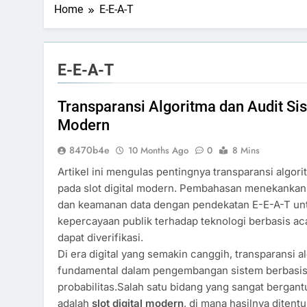
Home
E-E-A-T
E-E-A-T
Transparansi Algoritma dan Audit Si
Modern
8470b4e
10 Months Ago
0
8 Mins
Artikel ini mengulas pentingnya transparansi algori
pada slot digital modern. Pembahasan menekankan a
dan keamanan data dengan pendekatan E-E-A-T u
kepercayaan publik terhadap teknologi berbasis ac
dapat diverifikasi.
Di era digital yang semakin canggih, transparansi a
fundamental dalam pengembangan sistem berbasis
probabilitas.Salah satu bidang yang sangat bergant
adalah
slot digital modern
, di mana hasilnya ditent