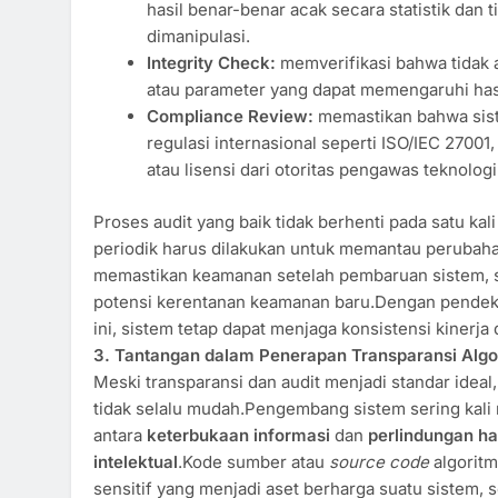
hasil benar-benar acak secara statistik dan t
dimanipulasi.
Integrity Check:
memverifikasi bahwa tidak
atau parameter yang dapat memengaruhi hasi
Compliance Review:
memastikan bahwa sis
regulasi internasional seperti ISO/IEC 2700
atau lisensi dari otoritas pengawas teknologi 
Proses audit yang baik tidak berhenti pada satu kali 
periodik harus dilakukan untuk memantau perubaha
memastikan keamanan setelah pembaruan sistem, 
potensi kerentanan keamanan baru.Dengan pendek
ini, sistem tetap dapat menjaga konsistensi kinerja 
3. Tantangan dalam Penerapan Transparansi Algo
Meski transparansi dan audit menjadi standar ideal
tidak selalu mudah.Pengembang sistem sering kali
antara
keterbukaan informasi
dan
perlindungan h
intelektual
.Kode sumber atau
source code
algoritm
sensitif yang menjadi aset berharga suatu sistem, 