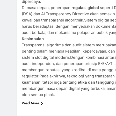
dipercaya.
Di masa depan, penerapan
regulasi global
seperti D
(DSA) dan AI Transparency Directive akan semaki
kewajiban transparansi algoritmik.Sistem digital se
harus beradaptasi dengan menyediakan dokumentas
audit berkala, dan mekanisme pelaporan publik ya
Kesimpulan
Transparansi algoritma dan audit sistem merupak
penting dalam menjaga keadilan, kepercayaan, dan 
sistem slot digital modern.Dengan kombinasi antara
audit independen, dan penerapan prinsip E-E-A-T, 
membangun reputasi yang kredibel di mata pengg
regulator.Pada akhirnya, teknologi yang transparan
keamanan, tetapi juga tentang
etika dan tanggung 
membangun masa depan digital yang terbuka, aman
oleh semua pihak.
Read More