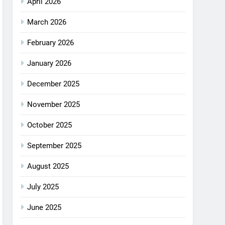
April 2026
March 2026
February 2026
January 2026
December 2025
November 2025
October 2025
September 2025
August 2025
July 2025
June 2025