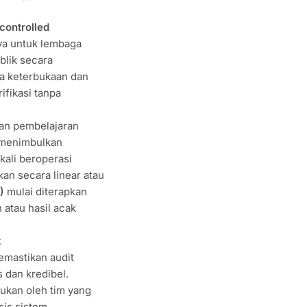
controlled
nya untuk lembaga
blik secara
a keterbukaan dan
fikasi tanpa
kan pembelajaran
a menimbulkan
kali beroperasi
kan secara linear atau
)
mulai diterapkan
atau hasil acak
k
emastikan audit
s dan kredibel.
kukan oleh tim yang
sis sistem