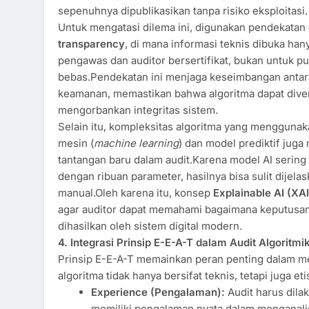
sepenuhnya dipublikasikan tanpa risiko eksploitasi.
Untuk mengatasi dilema ini, digunakan pendekatan
transparency
, di mana informasi teknis dibuka ha
pengawas dan auditor bersertifikat, bukan untuk pu
bebas.Pendekatan ini menjaga keseimbangan antar
keamanan, memastikan bahwa algoritma dapat diveri
mengorbankan integritas sistem.
Selain itu, kompleksitas algoritma yang mengguna
mesin (
machine learning
) dan model prediktif jug
tantangan baru dalam audit.Karena model AI sering 
dengan ribuan parameter, hasilnya bisa sulit dijelas
manual.Oleh karena itu, konsep
Explainable AI (XAI
agar auditor dapat memahami bagaimana keputusan 
dihasilkan oleh sistem digital modern.
4. Integrasi Prinsip E-E-A-T dalam Audit Algoritmi
Prinsip E-E-A-T memainkan peran penting dalam m
algoritma tidak hanya bersifat teknis, tetapi juga eti
Experience (Pengalaman):
Audit harus dila
memiliki pengalaman nyata dalam menganali