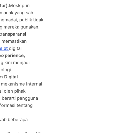
tor)
.Meskipun
an acak yang sah
memadai, publik tidak
ng mereka gunakan.
transparansi
m memastikan
slot
digital
(Experience,
g kini menjadi
ologi.
m Digital
 mekanisme internal
si oleh pihak
i berarti pengguna
formasi tentang
awab beberapa