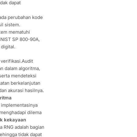
idak dapat
 ada perubahan kode
l sistem.
tem mematuhi
1, NIST SP 800-90A,
digital.
verifikasi.Audit
n dalam algoritma,
serta mendeteksi
atan berkelanjutan
dan akurasi hasilnya.
ritma
, implementasinya
 menghadapi dilema
ak kekayaan
a RNG adalah bagian
sehingga tidak dapat