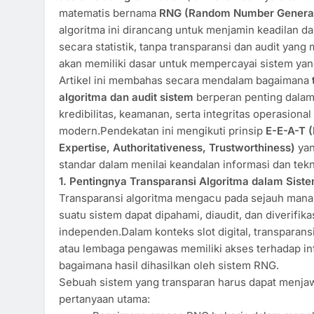
matematis bernama
RNG (Random Number Genera
algoritma ini dirancang untuk menjamin keadilan d
secara statistik, tanpa transparansi dan audit yang 
akan memiliki dasar untuk mempercayai sistem ya
Artikel ini membahas secara mendalam bagaimana
algoritma dan audit sistem
berperan penting dala
kredibilitas, keamanan, serta integritas operasional
modern.Pendekatan ini mengikuti prinsip
E-E-A-T 
Expertise, Authoritativeness, Trustworthiness)
yan
standar dalam menilai keandalan informasi dan tekn
1. Pentingnya Transparansi Algoritma dalam Siste
Transparansi algoritma mengacu pada sejauh mana
suatu sistem dapat dipahami, diaudit, dan diverifika
independen.Dalam konteks slot digital, transparans
atau lembaga pengawas memiliki akses terhadap in
bagaimana hasil dihasilkan oleh sistem RNG.
Sebuah sistem yang transparan harus dapat menj
pertanyaan utama: