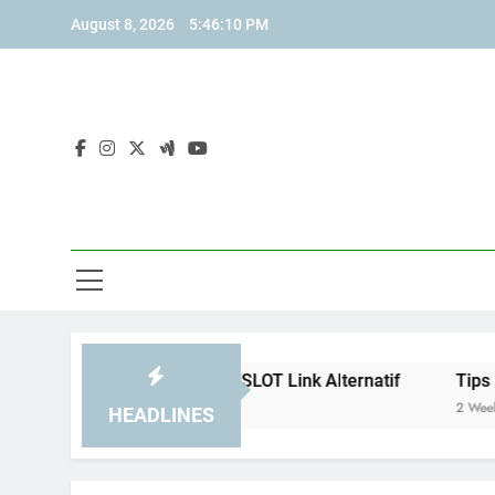
Skip
August 8, 2026
5:46:11 PM
to
content
Min
Temukan S
nggunakan EDWINSLOT Link Alternatif
Tips Menghindar
2 Weeks Ago
HEADLINES