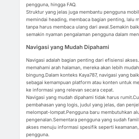
pengguna, hingga FAQ.
Struktur yang jelas juga membantu pengguna mobi
memindai heading, membaca bagian penting, lalu
tanpa harus membaca ulang dari awal.Semakin baik 
semakin nyaman pengalaman pengguna dalam meng
Navigasi yang Mudah Dipahami
Navigasi adalah bagian penting dari efisiensi akses
memahami arah halaman, mereka akan lebih muda
bingung.Dalam konteks Kaya787, navigasi yang baik
sebagai kemampuan platform atau konten untuk 
ke informasi yang relevan secara cepat.
Navigasi yang mudah dipahami tidak harus rumit.C
pembahasan yang logis, judul yang jelas, dan penje
melompat-lompat.Pengguna baru membutuhkan al
pengenalan.Sementara pengguna yang sudah fami
akses menuju informasi spesifik seperti keamanan,
pengguna.