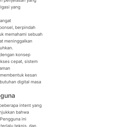
n penjelasan yang
igasi yang
sangat
ponsel, berpindah
ntuk memahami sebuah
pat meninggalkan
uhkan.
t dengan konsep
kses cepat, sistem
laman
m membentuk kesan
butuhan digital masa
gguna
 beberapa intent yang
unjukkan bahwa
.Pengguna ini
erlalu teknis, dan