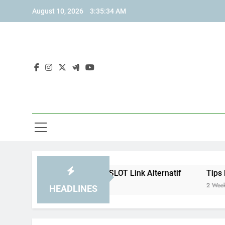
Skip
August 10, 2026
3:35:35 AM
to
content
Min
Temukan S
nggunakan EDWINSLOT Link Alternatif
Tips Menghindari
2 Weeks Ago
HEADLINES