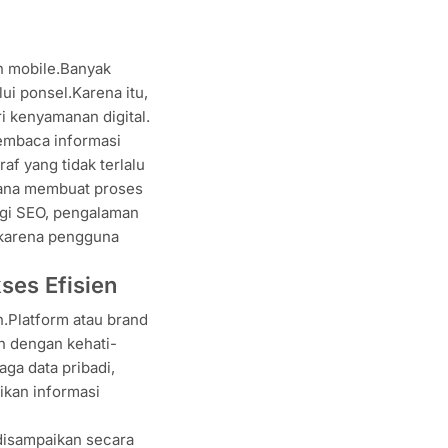
an mobile.Banyak
i ponsel.Karena itu,
i kenyamanan digital.
embaca informasi
af yang tidak terlalu
hana membuat proses
egi SEO, pengalaman
n karena pengguna
ses Efisien
.Platform atau brand
n dengan kehati-
ga data pribadi,
ikan informasi
isampaikan secara