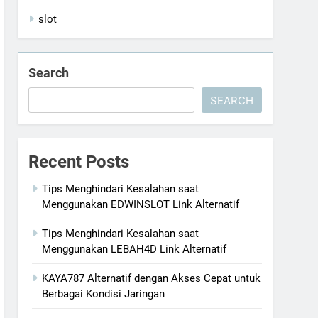
slot
Search
SEARCH
Recent Posts
Tips Menghindari Kesalahan saat
Menggunakan EDWINSLOT Link Alternatif
Tips Menghindari Kesalahan saat
Menggunakan LEBAH4D Link Alternatif
KAYA787 Alternatif dengan Akses Cepat untuk
Berbagai Kondisi Jaringan