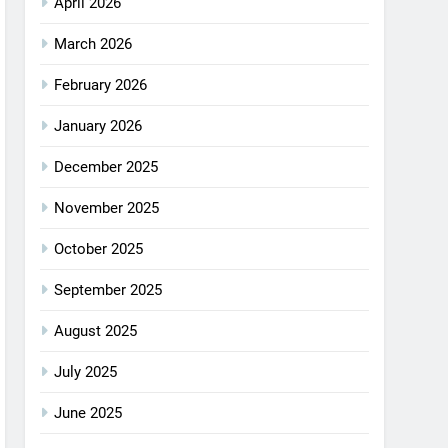
April 2026
March 2026
February 2026
January 2026
December 2025
November 2025
October 2025
September 2025
August 2025
July 2025
June 2025