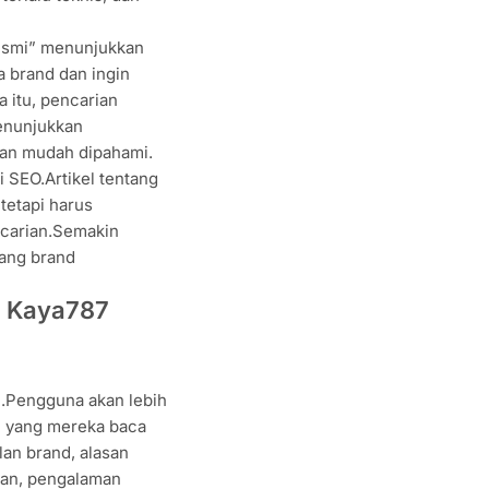
resmi” menunjukkan
 brand dan ingin
 itu, pencarian
menunjukkan
dan mudah dipahami.
 SEO.Artikel tentang
tetapi harus
ncarian.Semakin
uang brand
a Kaya787
en.Pengguna akan lebih
n yang mereka baca
lan brand, alasan
nan, pengalaman