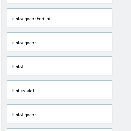
slot gacor hari ini
slot gacor
slot
situs slot
slot gacor