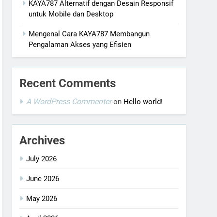
KAYA787 Alternatif dengan Desain Responsif
untuk Mobile dan Desktop
Mengenal Cara KAYA787 Membangun
Pengalaman Akses yang Efisien
Recent Comments
A WordPress Commenter
on
Hello world!
Archives
July 2026
June 2026
May 2026