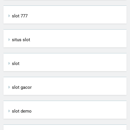
slot 777
situs slot
slot
slot gacor
slot demo