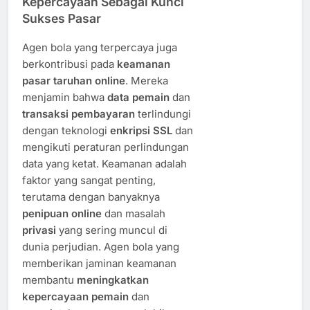
Kepercayaan Sebagai Kunci
Sukses Pasar
Agen bola yang terpercaya juga
berkontribusi pada
keamanan
pasar taruhan online
. Mereka
menjamin bahwa
data pemain
dan
transaksi pembayaran
terlindungi
dengan teknologi
enkripsi SSL
dan
mengikuti peraturan perlindungan
data yang ketat. Keamanan adalah
faktor yang sangat penting,
terutama dengan banyaknya
penipuan online
dan masalah
privasi
yang sering muncul di
dunia perjudian. Agen bola yang
memberikan jaminan keamanan
membantu
meningkatkan
kepercayaan pemain
dan