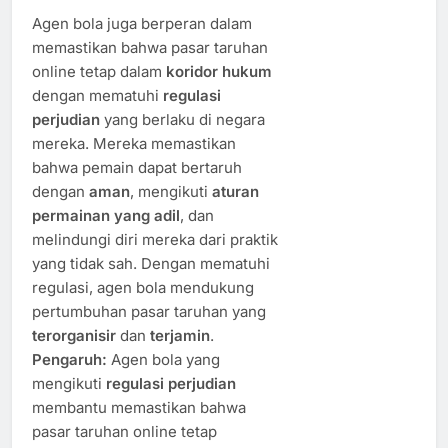
Agen bola juga berperan dalam
memastikan bahwa pasar taruhan
online tetap dalam
koridor hukum
dengan mematuhi
regulasi
perjudian
yang berlaku di negara
mereka. Mereka memastikan
bahwa pemain dapat bertaruh
dengan
aman
, mengikuti
aturan
permainan yang adil
, dan
melindungi diri mereka dari praktik
yang tidak sah. Dengan mematuhi
regulasi, agen bola mendukung
pertumbuhan pasar taruhan yang
terorganisir
dan
terjamin
.
Pengaruh:
Agen bola yang
mengikuti
regulasi perjudian
membantu memastikan bahwa
pasar taruhan online tetap