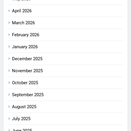
April 2026
March 2026
February 2026
January 2026
December 2025
November 2025
October 2025
September 2025
August 2025
July 2025
June 2025