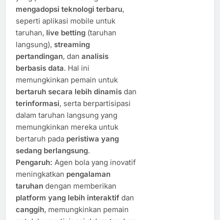
mengadopsi teknologi terbaru
,
seperti aplikasi mobile untuk
taruhan,
live betting
(taruhan
langsung),
streaming
pertandingan
, dan
analisis
berbasis data
. Hal ini
memungkinkan pemain untuk
bertaruh secara lebih dinamis
dan
terinformasi
, serta berpartisipasi
dalam taruhan langsung yang
memungkinkan mereka untuk
bertaruh pada
peristiwa yang
sedang berlangsung
.
Pengaruh:
Agen bola yang inovatif
meningkatkan
pengalaman
taruhan
dengan memberikan
platform yang lebih interaktif
dan
canggih
, memungkinkan pemain