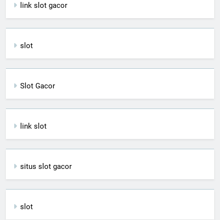
link slot gacor
slot
Slot Gacor
link slot
situs slot gacor
slot