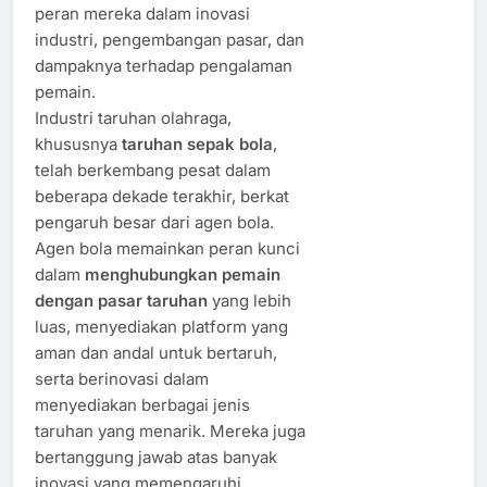
peran mereka dalam inovasi
industri, pengembangan pasar, dan
dampaknya terhadap pengalaman
pemain.
Industri taruhan olahraga,
khususnya
taruhan sepak bola
,
telah berkembang pesat dalam
beberapa dekade terakhir, berkat
pengaruh besar dari agen bola.
Agen bola memainkan peran kunci
dalam
menghubungkan pemain
dengan pasar taruhan
yang lebih
luas, menyediakan platform yang
aman dan andal untuk bertaruh,
serta berinovasi dalam
menyediakan berbagai jenis
taruhan yang menarik. Mereka juga
bertanggung jawab atas banyak
inovasi yang memengaruhi