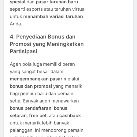
spesial
dan
pasar taruhan baru
seperti esports atau taruhan virtual
untuk
menambah variasi taruhan
Anda.
4.
Penyediaan Bonus dan
Promosi yang Meningkatkan
Partisipasi
Agen bola juga memiliki peran
yang sangat besar dalam
mengembangkan pasar
melalui
bonus dan promosi
yang menarik
bagi pemain baru dan pemain
setia. Banyak agen menawarkan
bonus pendaftaran
,
bonus
setoran
,
free bet
, atau
cashback
untuk menarik lebih banyak
pelanggan. Ini mendorong pemain