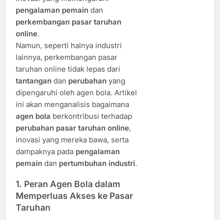
pengalaman pemain
dan
perkembangan pasar taruhan
online
.
Namun, seperti halnya industri
lainnya, perkembangan pasar
taruhan online tidak lepas dari
tantangan
dan
perubahan
yang
dipengaruhi oleh agen bola. Artikel
ini akan menganalisis bagaimana
agen bola
berkontribusi terhadap
perubahan pasar taruhan online
,
inovasi yang mereka bawa, serta
dampaknya pada
pengalaman
pemain
dan
pertumbuhan industri
.
1.
Peran Agen Bola dalam
Memperluas Akses ke Pasar
Taruhan