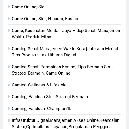
Game Online, Slot
Game Online, Slot, Hiburan, Kasino
Game, Kesehatan Mental, Gaya Hidup Sehat, Manajemen
Waktu, Produktivitas
Gaming Sehat Manajemen Waktu Kesejahteraan Mental
Tips Produktivitas Hiburan Digital
Gaming Sehat, Permainan Kasino, Tips Bermain Slot,
Strategi Bermain, Game Online
Gaming Wellness & Lifestyle
Gaming, Panduan Slot, Strategi Bermain
Gaming, Panduan, Champion4D
Infrastruktur Digital,Manajemen Akses Online,Keandalan
Sistem,Optimalisasi Layanan,Pengalaman Pengguna