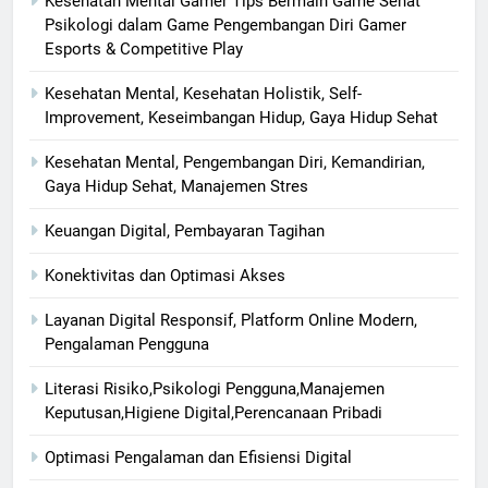
Kesehatan Mental Gamer Tips Bermain Game Sehat
Psikologi dalam Game Pengembangan Diri Gamer
Esports & Competitive Play
Kesehatan Mental, Kesehatan Holistik, Self-
Improvement, Keseimbangan Hidup, Gaya Hidup Sehat
Kesehatan Mental, Pengembangan Diri, Kemandirian,
Gaya Hidup Sehat, Manajemen Stres
Keuangan Digital, Pembayaran Tagihan
Konektivitas dan Optimasi Akses
Layanan Digital Responsif, Platform Online Modern,
Pengalaman Pengguna
Literasi Risiko,Psikologi Pengguna,Manajemen
Keputusan,Higiene Digital,Perencanaan Pribadi
Optimasi Pengalaman dan Efisiensi Digital