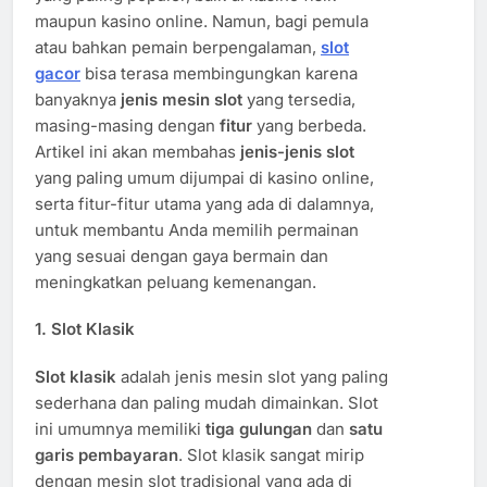
maupun kasino online. Namun, bagi pemula
atau bahkan pemain berpengalaman,
slot
gacor
bisa terasa membingungkan karena
banyaknya
jenis mesin slot
yang tersedia,
masing-masing dengan
fitur
yang berbeda.
Artikel ini akan membahas
jenis-jenis slot
yang paling umum dijumpai di kasino online,
serta fitur-fitur utama yang ada di dalamnya,
untuk membantu Anda memilih permainan
yang sesuai dengan gaya bermain dan
meningkatkan peluang kemenangan.
1.
Slot Klasik
Slot klasik
adalah jenis mesin slot yang paling
sederhana dan paling mudah dimainkan. Slot
ini umumnya memiliki
tiga gulungan
dan
satu
garis pembayaran
. Slot klasik sangat mirip
dengan mesin slot tradisional yang ada di