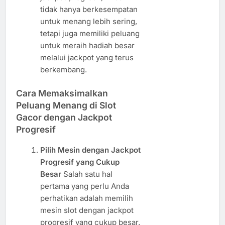
tidak hanya berkesempatan
untuk menang lebih sering,
tetapi juga memiliki peluang
untuk meraih hadiah besar
melalui jackpot yang terus
berkembang.
Cara Memaksimalkan
Peluang Menang di Slot
Gacor dengan Jackpot
Progresif
Pilih Mesin dengan Jackpot
Progresif yang Cukup
Besar
Salah satu hal
pertama yang perlu Anda
perhatikan adalah memilih
mesin slot dengan jackpot
progresif yang cukup besar.