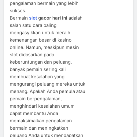
pengalaman bermain yang lebih
sukses.
Bermain
slot
gacor hari ini
adalah
salah satu cara paling
mengasyikkan untuk meraih
kemenangan besar di kasino
online. Namun, meskipun mesin
slot didasarkan pada
keberuntungan dan peluang,
banyak pemain sering kali
membuat kesalahan yang
mengurangi peluang mereka untuk
menang. Apakah Anda pemula atau
pemain berpengalaman,
menghindari kesalahan umum
dapat membantu Anda
memaksimalkan pengalaman
bermain dan meningkatkan
peluang Anda untuk mendapatkan