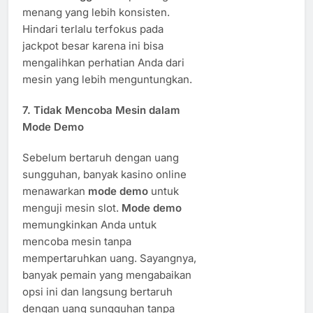
menang yang lebih konsisten.
Hindari terlalu terfokus pada
jackpot besar karena ini bisa
mengalihkan perhatian Anda dari
mesin yang lebih menguntungkan.
7. Tidak Mencoba Mesin dalam
Mode Demo
Sebelum bertaruh dengan uang
sungguhan, banyak kasino online
menawarkan
mode demo
untuk
menguji mesin slot.
Mode demo
memungkinkan Anda untuk
mencoba mesin tanpa
mempertaruhkan uang. Sayangnya,
banyak pemain yang mengabaikan
opsi ini dan langsung bertaruh
dengan uang sungguhan tanpa