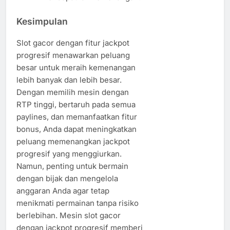
Kesimpulan
Slot gacor dengan fitur jackpot
progresif menawarkan peluang
besar untuk meraih kemenangan
lebih banyak dan lebih besar.
Dengan memilih mesin dengan
RTP tinggi, bertaruh pada semua
paylines, dan memanfaatkan fitur
bonus, Anda dapat meningkatkan
peluang memenangkan jackpot
progresif yang menggiurkan.
Namun, penting untuk bermain
dengan bijak dan mengelola
anggaran Anda agar tetap
menikmati permainan tanpa risiko
berlebihan. Mesin slot gacor
dengan jackpot progresif memberi