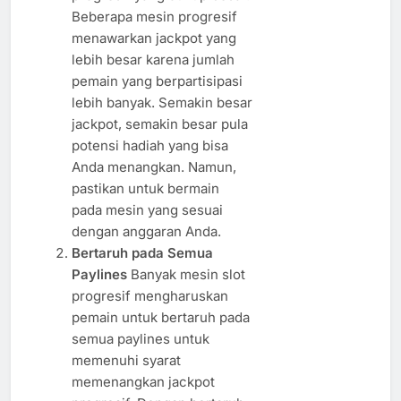
Beberapa mesin progresif
menawarkan jackpot yang
lebih besar karena jumlah
pemain yang berpartisipasi
lebih banyak. Semakin besar
jackpot, semakin besar pula
potensi hadiah yang bisa
Anda menangkan. Namun,
pastikan untuk bermain
pada mesin yang sesuai
dengan anggaran Anda.
Bertaruh pada Semua
Paylines
Banyak mesin slot
progresif mengharuskan
pemain untuk bertaruh pada
semua paylines untuk
memenuhi syarat
memenangkan jackpot