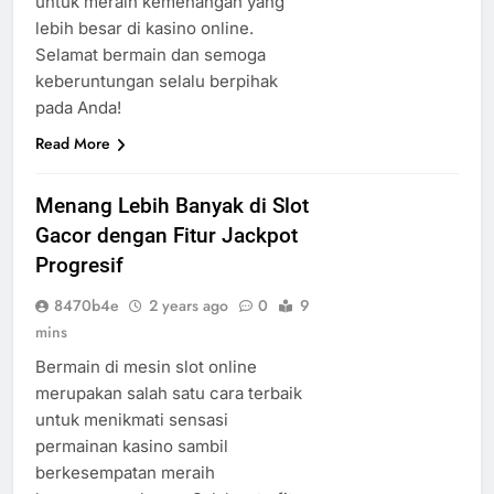
untuk meraih kemenangan yang
lebih besar di kasino online.
Selamat bermain dan semoga
keberuntungan selalu berpihak
pada Anda!
Read More
Menang Lebih Banyak di Slot
Gacor dengan Fitur Jackpot
Progresif
8470b4e
2 years ago
0
9
mins
Bermain di mesin slot online
merupakan salah satu cara terbaik
untuk menikmati sensasi
permainan kasino sambil
berkesempatan meraih