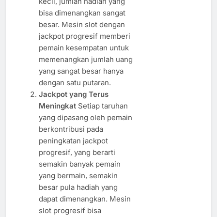
kecil, jumlah hadiah yang
bisa dimenangkan sangat
besar. Mesin slot dengan
jackpot progresif memberi
pemain kesempatan untuk
memenangkan jumlah uang
yang sangat besar hanya
dengan satu putaran.
Jackpot yang Terus
Meningkat
Setiap taruhan
yang dipasang oleh pemain
berkontribusi pada
peningkatan jackpot
progresif, yang berarti
semakin banyak pemain
yang bermain, semakin
besar pula hadiah yang
dapat dimenangkan. Mesin
slot progresif bisa