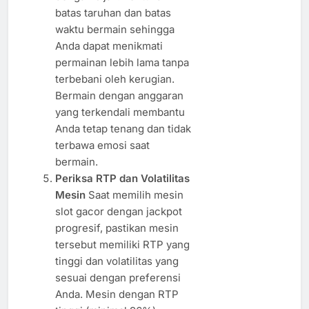
batas taruhan dan batas
waktu bermain sehingga
Anda dapat menikmati
permainan lebih lama tanpa
terbebani oleh kerugian.
Bermain dengan anggaran
yang terkendali membantu
Anda tetap tenang dan tidak
terbawa emosi saat
bermain.
Periksa RTP dan Volatilitas
Mesin
Saat memilih mesin
slot gacor dengan jackpot
progresif, pastikan mesin
tersebut memiliki RTP yang
tinggi dan volatilitas yang
sesuai dengan preferensi
Anda. Mesin dengan RTP