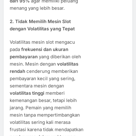
dari 95%
agar memiliki peluang
menang yang lebih besar.
2. Tidak Memilih Mesin Slot
dengan Volatilitas yang Tepat
Volatilitas mesin slot mengacu
pada
frekuensi dan ukuran
pembayaran
yang diberikan oleh
mesin. Mesin dengan
volatilitas
rendah
cenderung memberikan
pembayaran kecil yang sering,
sementara mesin dengan
volatilitas tinggi
memberi
kemenangan besar, tetapi lebih
jarang. Pemain yang memilih
mesin tanpa mempertimbangkan
volatilitas sering kali merasa
frustasi karena tidak mendapatkan