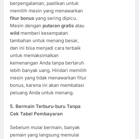
berpengalaman, pastikan untuk
memilih mesin yang menawarkan
fitur bonus
yang sering dipicu.
Mesin dengan
putaran gratis
atau
wild
memberi kesempatan
tambahan untuk menang besar,
dan ini bisa menjadi cara terbaik
untuk memaksimalkan
kemenangan Anda tanpa bertaruh
lebih banyak uang. Hindari memilih
mesin yang tidak menawarkan fitur
bonus, karena ini akan membatasi
peluang Anda untuk menang.
5. Bermain Terburu-buru Tanpa
Cek Tabel Pembayaran
Sebelum mulai bermain, banyak
pemain yang langsung memulai