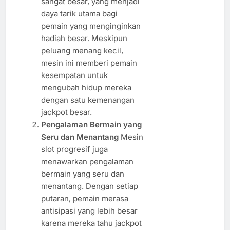
sangat besar, yang menjadi
daya tarik utama bagi
pemain yang menginginkan
hadiah besar. Meskipun
peluang menang kecil,
mesin ini memberi pemain
kesempatan untuk
mengubah hidup mereka
dengan satu kemenangan
jackpot besar.
Pengalaman Bermain yang
Seru dan Menantang
Mesin
slot progresif juga
menawarkan pengalaman
bermain yang seru dan
menantang. Dengan setiap
putaran, pemain merasa
antisipasi yang lebih besar
karena mereka tahu jackpot