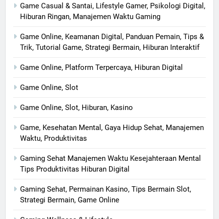
Game Casual & Santai, Lifestyle Gamer, Psikologi Digital,
Hiburan Ringan, Manajemen Waktu Gaming
Game Online, Keamanan Digital, Panduan Pemain, Tips &
Trik, Tutorial Game, Strategi Bermain, Hiburan Interaktif
Game Online, Platform Terpercaya, Hiburan Digital
Game Online, Slot
Game Online, Slot, Hiburan, Kasino
Game, Kesehatan Mental, Gaya Hidup Sehat, Manajemen
Waktu, Produktivitas
Gaming Sehat Manajemen Waktu Kesejahteraan Mental
Tips Produktivitas Hiburan Digital
Gaming Sehat, Permainan Kasino, Tips Bermain Slot,
Strategi Bermain, Game Online