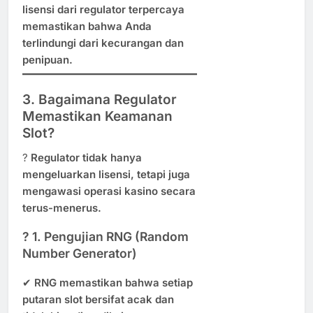
lisensi dari regulator terpercaya
memastikan bahwa Anda
terlindungi dari kecurangan dan
penipuan.
3. Bagaimana Regulator
Memastikan Keamanan
Slot?
?
Regulator tidak hanya
mengeluarkan lisensi, tetapi juga
mengawasi operasi kasino secara
terus-menerus.
? 1. Pengujian RNG (Random
Number Generator)
✔
RNG memastikan bahwa setiap
putaran slot bersifat acak dan