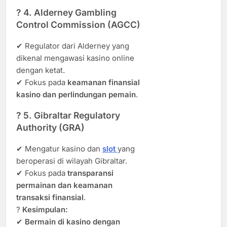
? 4. Alderney Gambling
Control Commission (AGCC)
✔ Regulator dari Alderney yang
dikenal mengawasi kasino online
dengan ketat.
✔ Fokus pada
keamanan finansial
kasino dan perlindungan pemain
.
? 5. Gibraltar Regulatory
Authority (GRA)
✔ Mengatur kasino dan
slot
yang
beroperasi di wilayah Gibraltar.
✔ Fokus pada
transparansi
permainan dan keamanan
transaksi finansial
.
?
Kesimpulan:
✔
Bermain di kasino dengan