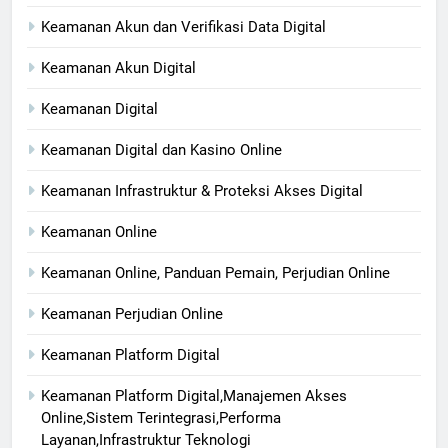
Keamanan Akun dan Verifikasi Data Digital
Keamanan Akun Digital
Keamanan Digital
Keamanan Digital dan Kasino Online
Keamanan Infrastruktur & Proteksi Akses Digital
Keamanan Online
Keamanan Online, Panduan Pemain, Perjudian Online
Keamanan Perjudian Online
Keamanan Platform Digital
Keamanan Platform Digital,Manajemen Akses
Online,Sistem Terintegrasi,Performa
Layanan,Infrastruktur Teknologi