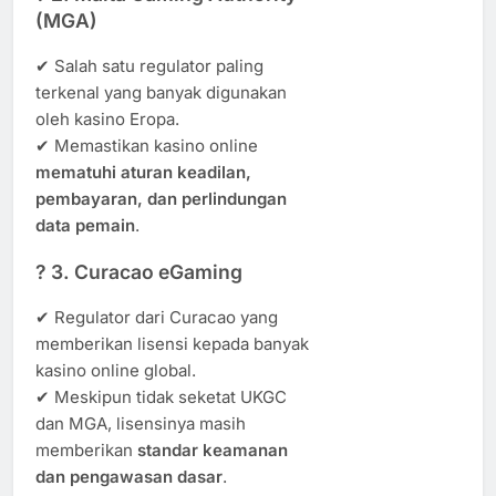
(MGA)
✔ Salah satu regulator paling
terkenal yang banyak digunakan
oleh kasino Eropa.
✔ Memastikan kasino online
mematuhi aturan keadilan,
pembayaran, dan perlindungan
data pemain
.
? 3. Curacao eGaming
✔ Regulator dari Curacao yang
memberikan lisensi kepada banyak
kasino online global.
✔ Meskipun tidak seketat UKGC
dan MGA, lisensinya masih
memberikan
standar keamanan
dan pengawasan dasar
.