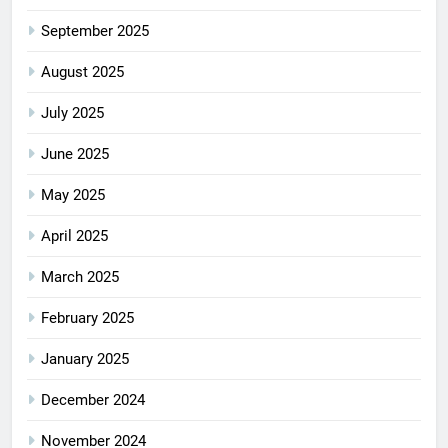
September 2025
August 2025
July 2025
June 2025
May 2025
April 2025
March 2025
February 2025
January 2025
December 2024
November 2024