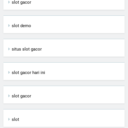
slot gacor
slot demo
situs slot gacor
slot gacor hari ini
slot gacor
slot