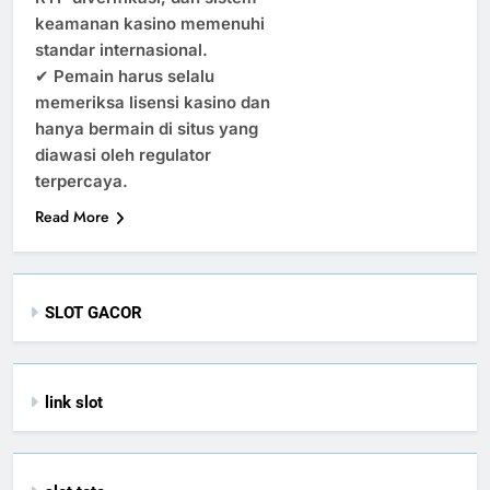
keamanan kasino memenuhi
standar internasional.
✔
Pemain harus selalu
memeriksa lisensi kasino dan
hanya bermain di situs yang
diawasi oleh regulator
terpercaya.
Read More
SLOT GACOR
link slot