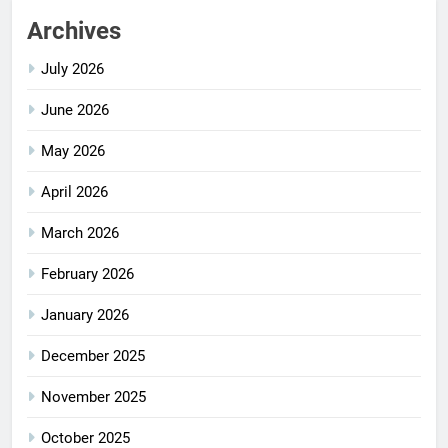
Archives
July 2026
June 2026
May 2026
April 2026
March 2026
February 2026
January 2026
December 2025
November 2025
October 2025