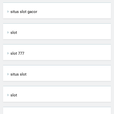
situs slot gacor
slot
slot 777
situs slot
slot