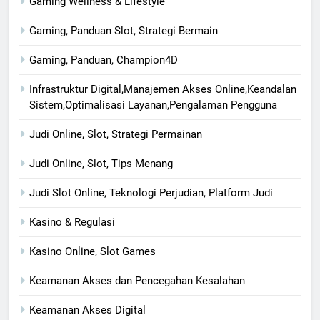
Gaming Wellness & Lifestyle
Gaming, Panduan Slot, Strategi Bermain
Gaming, Panduan, Champion4D
Infrastruktur Digital,Manajemen Akses Online,Keandalan
Sistem,Optimalisasi Layanan,Pengalaman Pengguna
Judi Online, Slot, Strategi Permainan
Judi Online, Slot, Tips Menang
Judi Slot Online, Teknologi Perjudian, Platform Judi
Kasino & Regulasi
Kasino Online, Slot Games
Keamanan Akses dan Pencegahan Kesalahan
Keamanan Akses Digital