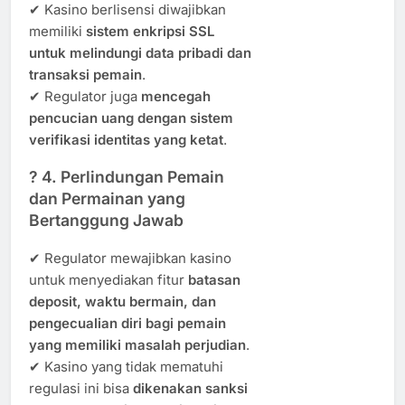
✔ Kasino berlisensi diwajibkan
memiliki
sistem enkripsi SSL
untuk melindungi data pribadi dan
transaksi pemain
.
✔ Regulator juga
mencegah
pencucian uang dengan sistem
verifikasi identitas yang ketat
.
? 4. Perlindungan Pemain
dan Permainan yang
Bertanggung Jawab
✔ Regulator mewajibkan kasino
untuk menyediakan fitur
batasan
deposit, waktu bermain, dan
pengecualian diri bagi pemain
yang memiliki masalah perjudian
.
✔ Kasino yang tidak mematuhi
regulasi ini bisa
dikenakan sanksi