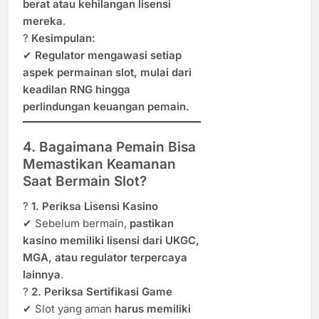
berat atau kehilangan lisensi
mereka
.
?
Kesimpulan:
✔
Regulator mengawasi setiap
aspek permainan slot, mulai dari
keadilan RNG hingga
perlindungan keuangan pemain.
4. Bagaimana Pemain Bisa
Memastikan Keamanan
Saat Bermain Slot?
?
1. Periksa Lisensi Kasino
✔ Sebelum bermain,
pastikan
kasino memiliki lisensi dari UKGC,
MGA, atau regulator terpercaya
lainnya
.
?
2. Periksa Sertifikasi Game
✔ Slot yang aman
harus memiliki