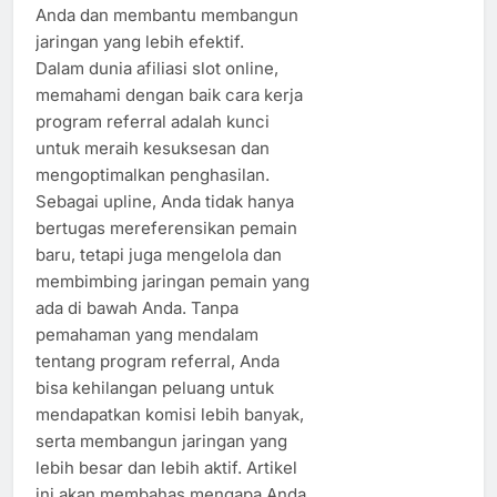
Anda dan membantu membangun
jaringan yang lebih efektif.
Dalam dunia afiliasi slot online,
memahami dengan baik cara kerja
program referral adalah kunci
untuk meraih kesuksesan dan
mengoptimalkan penghasilan.
Sebagai upline, Anda tidak hanya
bertugas mereferensikan pemain
baru, tetapi juga mengelola dan
membimbing jaringan pemain yang
ada di bawah Anda. Tanpa
pemahaman yang mendalam
tentang program referral, Anda
bisa kehilangan peluang untuk
mendapatkan komisi lebih banyak,
serta membangun jaringan yang
lebih besar dan lebih aktif. Artikel
ini akan membahas mengapa Anda