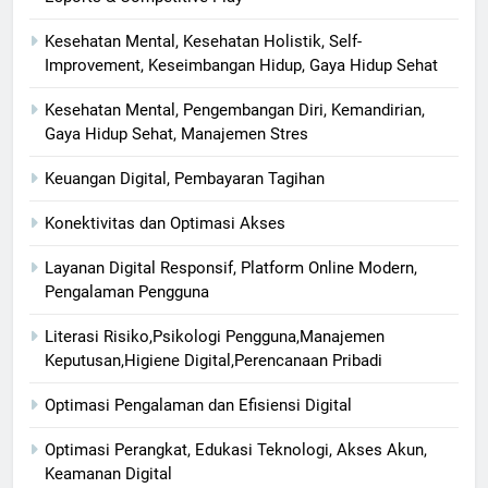
Kesehatan Mental, Kesehatan Holistik, Self-
Improvement, Keseimbangan Hidup, Gaya Hidup Sehat
Kesehatan Mental, Pengembangan Diri, Kemandirian,
Gaya Hidup Sehat, Manajemen Stres
Keuangan Digital, Pembayaran Tagihan
Konektivitas dan Optimasi Akses
Layanan Digital Responsif, Platform Online Modern,
Pengalaman Pengguna
Literasi Risiko,Psikologi Pengguna,Manajemen
Keputusan,Higiene Digital,Perencanaan Pribadi
Optimasi Pengalaman dan Efisiensi Digital
Optimasi Perangkat, Edukasi Teknologi, Akses Akun,
Keamanan Digital