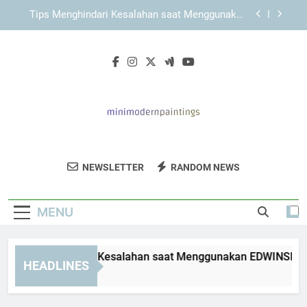
Skip
KAYA787 Alternatif dengan Akses Cepat untuk
to
Berbagai Kondisi Jaringan
content
KAYA787 Alternatif dengan Desain Responsif
untuk Mobile dan Desktop
Tips Menghindari Kesalahan saat Menggunakan
EDWINSLOT Link Alternatif
Tips Menghindari Kesalahan saat Menggunakan
LEBAH4D Link Alternatif
KAYA787 Alternatif dengan Akses Cepat untuk
Berbagai Kondisi Jaringan
Mini Modern
Temukan Seni Lukisan Modern Yang Unik Di
KAYA787 Alternatif dengan Desain Responsif
NEWSLETTER
RANDOM NEWS
Paintings
untuk Mobile dan Desktop
Mini Modern Paintings.
MENU
ps Menghindari Kesalahan saat Menggunakan EDWINSLOT Link
HEADLINES
Weeks Ago