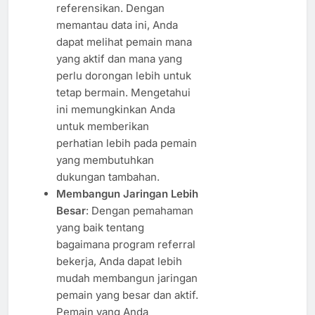
referensikan. Dengan
memantau data ini, Anda
dapat melihat pemain mana
yang aktif dan mana yang
perlu dorongan lebih untuk
tetap bermain. Mengetahui
ini memungkinkan Anda
untuk memberikan
perhatian lebih pada pemain
yang membutuhkan
dukungan tambahan.
Membangun Jaringan Lebih
Besar
: Dengan pemahaman
yang baik tentang
bagaimana program referral
bekerja, Anda dapat lebih
mudah membangun jaringan
pemain yang besar dan aktif.
Pemain yang Anda