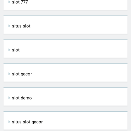
slot 777
situs slot
slot
slot gacor
slot demo
situs slot gacor