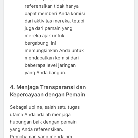
referensikan tidak hanya
dapat memberi Anda komisi
dari aktivitas mereka, tetapi
juga dari pemain yang
mereka ajak untuk
bergabung. Ini
memungkinkan Anda untuk
mendapatkan komisi dari
beberapa level jaringan
yang Anda bangun.
4. Menjaga Transparansi dan
Kepercayaan dengan Pemain
Sebagai upline, salah satu tugas
utama Anda adalah menjaga
hubungan baik dengan pemain
yang Anda referensikan.
Pemahaman yang mendalam