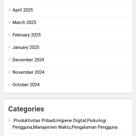
April 2025
March 2025
February 2025
January 2025
December 2024
November 2024
October 2024
Categories
:Produktivitas Pribadi,Higiene Digital,Psikologi
Pengguna,Manajemen Waktu,Pengalaman Pengguna