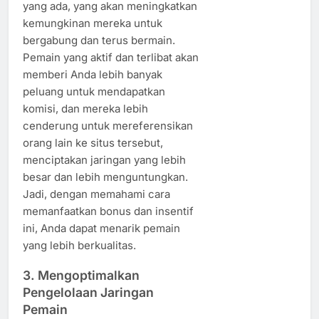
yang ada, yang akan meningkatkan
kemungkinan mereka untuk
bergabung dan terus bermain.
Pemain yang aktif dan terlibat akan
memberi Anda lebih banyak
peluang untuk mendapatkan
komisi, dan mereka lebih
cenderung untuk mereferensikan
orang lain ke situs tersebut,
menciptakan jaringan yang lebih
besar dan lebih menguntungkan.
Jadi, dengan memahami cara
memanfaatkan bonus dan insentif
ini, Anda dapat menarik pemain
yang lebih berkualitas.
3. Mengoptimalkan
Pengelolaan Jaringan
Pemain