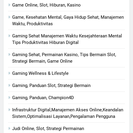
Game Online, Slot, Hiburan, Kasino
Game, Kesehatan Mental, Gaya Hidup Sehat, Manajemen
Waktu, Produktivitas
Gaming Sehat Manajemen Waktu Kesejahteraan Mental
Tips Produktivitas Hiburan Digital
Gaming Sehat, Permainan Kasino, Tips Bermain Slot,
Strategi Bermain, Game Online
Gaming Wellness & Lifestyle
Gaming, Panduan Slot, Strategi Bermain
Gaming, Panduan, Champion4D
Infrastruktur Digital,Manajemen Akses Online,Keandalan
Sistem,Optimalisasi Layanan,Pengalaman Pengguna
Judi Online, Slot, Strategi Permainan