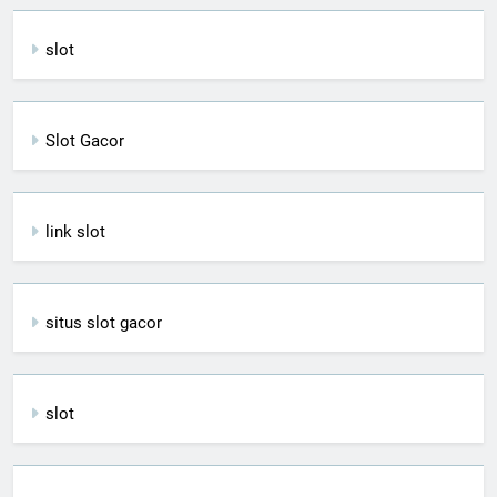
slot
Slot Gacor
link slot
situs slot gacor
slot