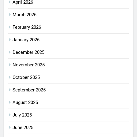
April 2026
March 2026
February 2026
January 2026
December 2025
November 2025
October 2025
September 2025
August 2025
July 2025
June 2025