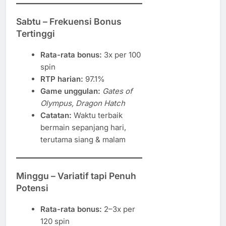
Sabtu – Frekuensi Bonus
Tertinggi
Rata-rata bonus:
3x per 100
spin
RTP harian:
97.1%
Game unggulan:
Gates of
Olympus, Dragon Hatch
Catatan:
Waktu terbaik
bermain sepanjang hari,
terutama siang & malam
Minggu – Variatif tapi Penuh
Potensi
Rata-rata bonus:
2–3x per
120 spin