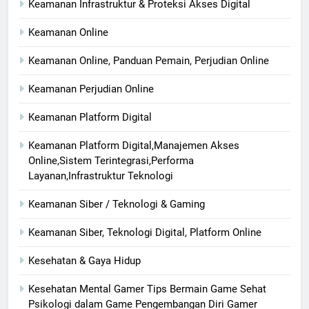
Keamanan Infrastruktur & Proteksi Akses Digital
Keamanan Online
Keamanan Online, Panduan Pemain, Perjudian Online
Keamanan Perjudian Online
Keamanan Platform Digital
Keamanan Platform Digital,Manajemen Akses
Online,Sistem Terintegrasi,Performa
Layanan,Infrastruktur Teknologi
Keamanan Siber / Teknologi & Gaming
Keamanan Siber, Teknologi Digital, Platform Online
Kesehatan & Gaya Hidup
Kesehatan Mental Gamer Tips Bermain Game Sehat
Psikologi dalam Game Pengembangan Diri Gamer