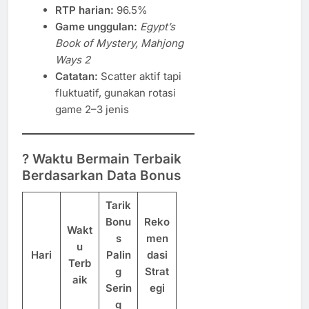
RTP harian:
96.5%
Game unggulan:
Egypt’s
Book of Mystery, Mahjong
Ways 2
Catatan:
Scatter aktif tapi
fluktuatif, gunakan rotasi
game 2–3 jenis
?
Waktu Bermain Terbaik
Berdasarkan Data Bonus
Tarik
Bonu
Reko
Wakt
s
men
u
Hari
Palin
dasi
Terb
g
Strat
aik
Serin
egi
g