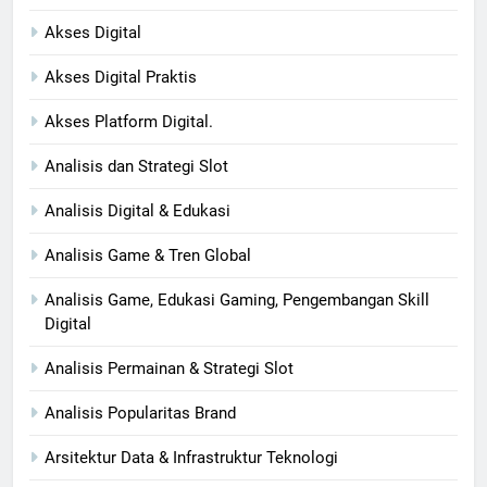
Akses Digital
Akses Digital Praktis
Akses Platform Digital.
Analisis dan Strategi Slot
Analisis Digital & Edukasi
Analisis Game & Tren Global
Analisis Game, Edukasi Gaming, Pengembangan Skill
Digital
Analisis Permainan & Strategi Slot
Analisis Popularitas Brand
Arsitektur Data & Infrastruktur Teknologi