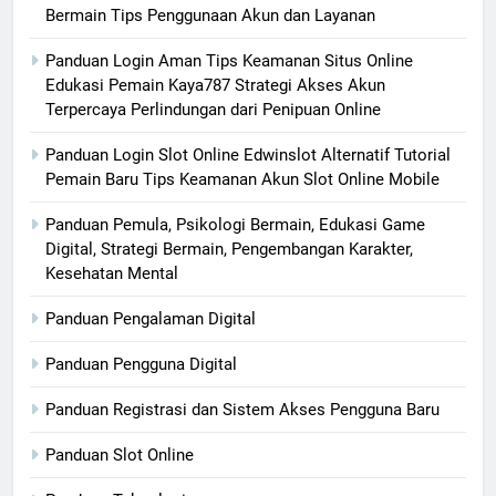
Bermain Tips Penggunaan Akun dan Layanan
Panduan Login Aman Tips Keamanan Situs Online
Edukasi Pemain Kaya787 Strategi Akses Akun
Terpercaya Perlindungan dari Penipuan Online
Panduan Login Slot Online Edwinslot Alternatif Tutorial
Pemain Baru Tips Keamanan Akun Slot Online Mobile
Panduan Pemula, Psikologi Bermain, Edukasi Game
Digital, Strategi Bermain, Pengembangan Karakter,
Kesehatan Mental
Panduan Pengalaman Digital
Panduan Pengguna Digital
Panduan Registrasi dan Sistem Akses Pengguna Baru
Panduan Slot Online