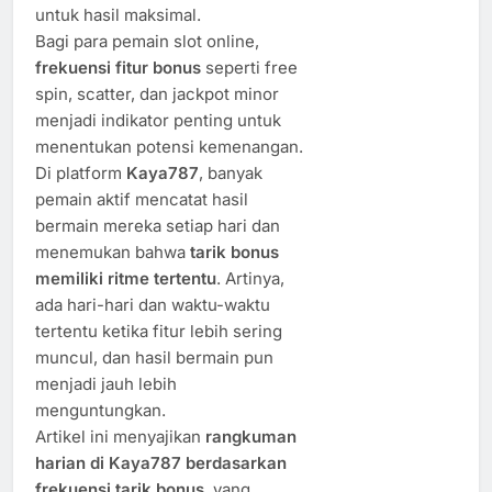
untuk hasil maksimal.
Bagi para pemain slot online,
frekuensi fitur bonus
seperti free
spin, scatter, dan jackpot minor
menjadi indikator penting untuk
menentukan potensi kemenangan.
Di platform
Kaya787
, banyak
pemain aktif mencatat hasil
bermain mereka setiap hari dan
menemukan bahwa
tarik bonus
memiliki ritme tertentu
. Artinya,
ada hari-hari dan waktu-waktu
tertentu ketika fitur lebih sering
muncul, dan hasil bermain pun
menjadi jauh lebih
menguntungkan.
Artikel ini menyajikan
rangkuman
harian di Kaya787 berdasarkan
frekuensi tarik bonus
, yang