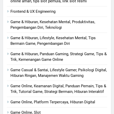
online aman, tips slot pemula, link slot resmi
Frontend & UX Engineering
Game & Hiburan, Kesehatan Mental, Produktivitas,
Pengembangan Diri, Teknologi
Game & Hiburan, Lifestyle, Kesehatan Mental, Tips
Bermain Game, Pengembangan Diri
Game & Hiburan, Panduan Gaming, Strategi Game, Tips &
Trik, Kemenangan Game Online
Game Casual & Santai, Lifestyle Gamer, Psikologi Digital,
Hiburan Ringan, Manajemen Waktu Gaming
Game Online, Keamanan Digital, Panduan Pemain, Tips &
Trik, Tutorial Game, Strategi Bermain, Hiburan Interaktif
Game Online, Platform Terpercaya, Hiburan Digital
Game Online, Slot