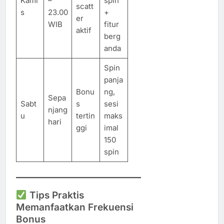
Kami
–
spin
scatt
s
23.00
+
er
WIB
fitur
aktif
berg
anda
Spin
panja
Bonu
ng,
Sepa
Sabt
s
sesi
njang
u
tertin
maks
hari
ggi
imal
150
spin
Tips Praktis
Memanfaatkan Frekuensi
Bonus