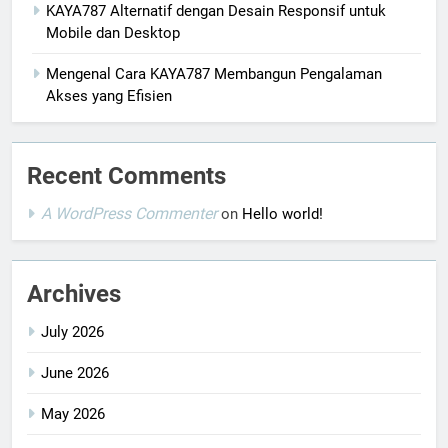
KAYA787 Alternatif dengan Desain Responsif untuk
Mobile dan Desktop
Mengenal Cara KAYA787 Membangun Pengalaman
Akses yang Efisien
Recent Comments
A WordPress Commenter
on
Hello world!
Archives
July 2026
June 2026
May 2026