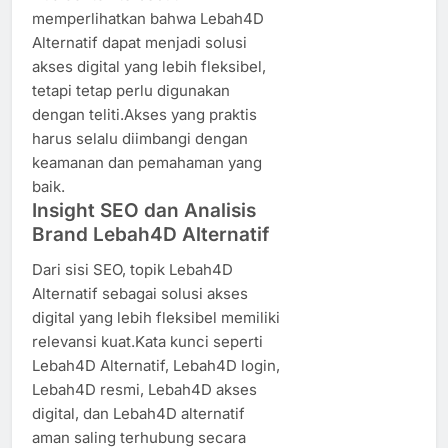
memperlihatkan bahwa Lebah4D
Alternatif dapat menjadi solusi
akses digital yang lebih fleksibel,
tetapi tetap perlu digunakan
dengan teliti.Akses yang praktis
harus selalu diimbangi dengan
keamanan dan pemahaman yang
baik.
Insight SEO dan Analisis
Brand Lebah4D Alternatif
Dari sisi SEO, topik Lebah4D
Alternatif sebagai solusi akses
digital yang lebih fleksibel memiliki
relevansi kuat.Kata kunci seperti
Lebah4D Alternatif, Lebah4D login,
Lebah4D resmi, Lebah4D akses
digital, dan Lebah4D alternatif
aman saling terhubung secara