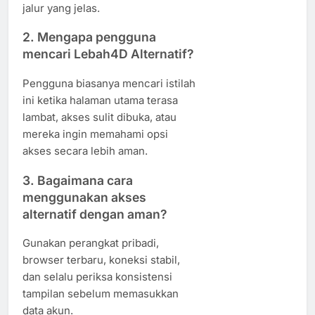
jalur yang jelas.
2. Mengapa pengguna
mencari Lebah4D Alternatif?
Pengguna biasanya mencari istilah
ini ketika halaman utama terasa
lambat, akses sulit dibuka, atau
mereka ingin memahami opsi
akses secara lebih aman.
3. Bagaimana cara
menggunakan akses
alternatif dengan aman?
Gunakan perangkat pribadi,
browser terbaru, koneksi stabil,
dan selalu periksa konsistensi
tampilan sebelum memasukkan
data akun.