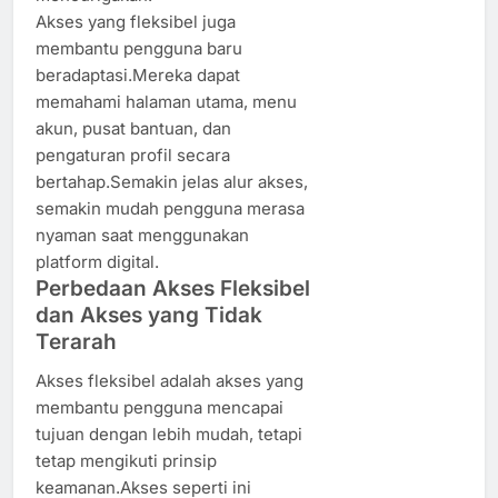
Akses yang fleksibel juga
membantu pengguna baru
beradaptasi.Mereka dapat
memahami halaman utama, menu
akun, pusat bantuan, dan
pengaturan profil secara
bertahap.Semakin jelas alur akses,
semakin mudah pengguna merasa
nyaman saat menggunakan
platform digital.
Perbedaan Akses Fleksibel
dan Akses yang Tidak
Terarah
Akses fleksibel adalah akses yang
membantu pengguna mencapai
tujuan dengan lebih mudah, tetapi
tetap mengikuti prinsip
keamanan.Akses seperti ini