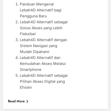
Panduan Mengenal
Lebah4D Alternatif bagi
Pengguna Baru
Lebah4D Alternatif sebagai
Solusi Akses yang Lebih
Fleksibel
Lebah4D Alternatif dengan
Sistem Navigasi yang
Mudah Dipahami
Lebah4D Alternatif dan
Kemudahan Akses Melalui
Smartphone
Lebah4D Alternatif sebagai
Pilihan Akses Digital yang
Efisien
Read More