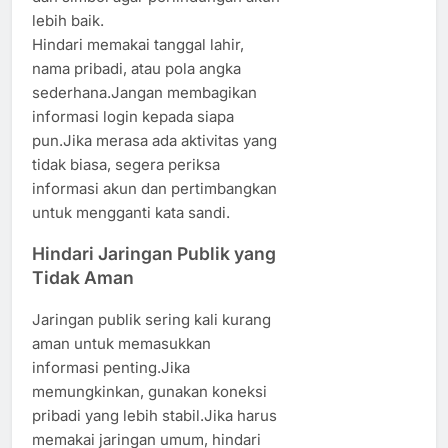
lebih baik.
Hindari memakai tanggal lahir,
nama pribadi, atau pola angka
sederhana.Jangan membagikan
informasi login kepada siapa
pun.Jika merasa ada aktivitas yang
tidak biasa, segera periksa
informasi akun dan pertimbangkan
untuk mengganti kata sandi.
Hindari Jaringan Publik yang
Tidak Aman
Jaringan publik sering kali kurang
aman untuk memasukkan
informasi penting.Jika
memungkinkan, gunakan koneksi
pribadi yang lebih stabil.Jika harus
memakai jaringan umum, hindari