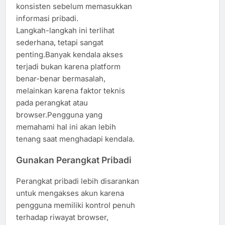
konsisten sebelum memasukkan
informasi pribadi.
Langkah-langkah ini terlihat
sederhana, tetapi sangat
penting.Banyak kendala akses
terjadi bukan karena platform
benar-benar bermasalah,
melainkan karena faktor teknis
pada perangkat atau
browser.Pengguna yang
memahami hal ini akan lebih
tenang saat menghadapi kendala.
Gunakan Perangkat Pribadi
Perangkat pribadi lebih disarankan
untuk mengakses akun karena
pengguna memiliki kontrol penuh
terhadap riwayat browser,