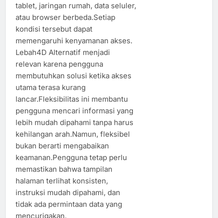
tablet, jaringan rumah, data seluler,
atau browser berbeda.Setiap
kondisi tersebut dapat
memengaruhi kenyamanan akses.
Lebah4D Alternatif menjadi
relevan karena pengguna
membutuhkan solusi ketika akses
utama terasa kurang
lancar.Fleksibilitas ini membantu
pengguna mencari informasi yang
lebih mudah dipahami tanpa harus
kehilangan arah.Namun, fleksibel
bukan berarti mengabaikan
keamanan.Pengguna tetap perlu
memastikan bahwa tampilan
halaman terlihat konsisten,
instruksi mudah dipahami, dan
tidak ada permintaan data yang
mencurigakan.