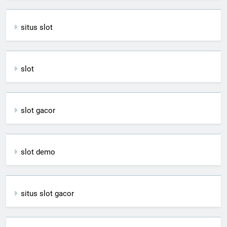
situs slot
slot
slot gacor
slot demo
situs slot gacor