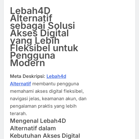
Lebah4D
Alternatif
sebagai Solusi
Akses Digital
yang Lebih
Fleksibel untuk
Pengguna
Modern
Meta Deskripsi:
Lebah4d
Alternatif
membantu pengguna
memahami akses digital fleksibel,
navigasi jelas, keamanan akun, dan
pengalaman praktis yang lebih
terarah.
Mengenal Lebah4D
Alternatif dalam
Kebutuhan Akses Digital