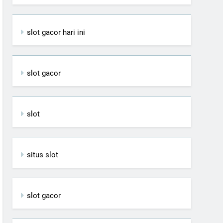
slot gacor hari ini
slot gacor
slot
situs slot
slot gacor