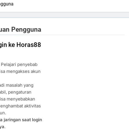
engguna
duan Pengguna
gin ke Horas88
 Pelajari penyebab
bisa mengakses akun
di masalah yang
bil, pengaturan
 bisa menyebabkan
 menghambat aktivitas
un.
jaringan saat login
ya
.