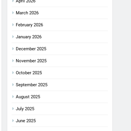
April 2026
March 2026
February 2026
January 2026
December 2025
November 2025
October 2025
September 2025
August 2025
July 2025
June 2025