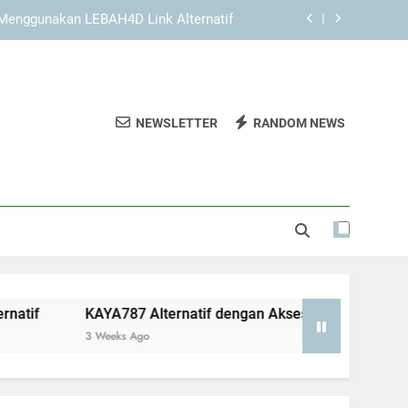
 Menggunakan LEBAH4D Link Alternatif
Cepat untuk Berbagai Kondisi Jaringan
n Responsif untuk Mobile dan Desktop
NEWSLETTER
RANDOM NEWS
enggunakan EDWINSLOT Link Alternatif
 Menggunakan LEBAH4D Link Alternatif
Cepat untuk Berbagai Kondisi Jaringan
n Responsif untuk Mobile dan Desktop
KAYA787 Alternatif dengan Akses Cepat untuk Berbagai Ko
3 Weeks Ago