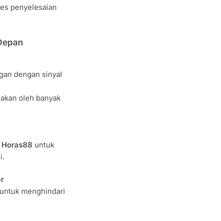
es penyelesaian
 Depan
ngan dengan sinyal
nakan oleh banyak
i Horas88
untuk
i.
r
 untuk menghindari