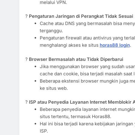
melalui VPN.
?
Pengaturan Jaringan di Perangkat Tidak Sesuai
Cache atau DNS yang bermasalah bisa meny
terganggu.
Pengaturan firewall atau antivirus yang terlal
menghalangi akses ke situs
horas88 login
.
?
Browser Bermasalah atau Tidak Diperbarui
Jika menggunakan browser yang sudah usa
cache dan cookie, bisa terjadi masalah saat l
Beberapa ekstensi browser mungkin juga m
ke situs web.
?
ISP atau Penyedia Layanan Internet Memblokir 
Beberapa penyedia layanan internet mungki
situs tertentu, termasuk Horas88.
Hal ini bisa terjadi karena kebijakan jaringa
ISP.