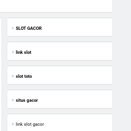
SLOT GACOR
link slot
slot toto
situs gacor
link slot gacor