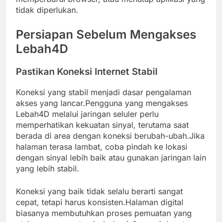
tidak diperlukan.
Persiapan Sebelum Mengakses
Lebah4D
Pastikan Koneksi Internet Stabil
Koneksi yang stabil menjadi dasar pengalaman
akses yang lancar.Pengguna yang mengakses
Lebah4D melalui jaringan seluler perlu
memperhatikan kekuatan sinyal, terutama saat
berada di area dengan koneksi berubah-ubah.Jika
halaman terasa lambat, coba pindah ke lokasi
dengan sinyal lebih baik atau gunakan jaringan lain
yang lebih stabil.
Koneksi yang baik tidak selalu berarti sangat
cepat, tetapi harus konsisten.Halaman digital
biasanya membutuhkan proses pemuatan yang