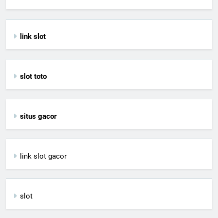
link slot
slot toto
situs gacor
link slot gacor
slot