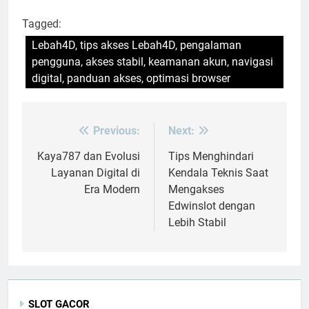
Tagged:
Lebah4D, tips akses Lebah4D, pengalaman
pengguna, akses stabil, keamanan akun, navigasi
digital, panduan akses, optimasi browser
Previous:
Next:
Post
navigation
Kaya787 dan Evolusi
Tips Menghindari
Layanan Digital di
Kendala Teknis Saat
Era Modern
Mengakses
Edwinslot dengan
Lebih Stabil
SLOT GACOR