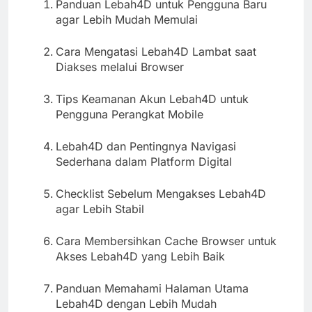
Panduan Lebah4D untuk Pengguna Baru
agar Lebih Mudah Memulai
Cara Mengatasi Lebah4D Lambat saat
Diakses melalui Browser
Tips Keamanan Akun Lebah4D untuk
Pengguna Perangkat Mobile
Lebah4D dan Pentingnya Navigasi
Sederhana dalam Platform Digital
Checklist Sebelum Mengakses Lebah4D
agar Lebih Stabil
Cara Membersihkan Cache Browser untuk
Akses Lebah4D yang Lebih Baik
Panduan Memahami Halaman Utama
Lebah4D dengan Lebih Mudah