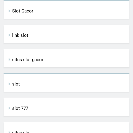
Slot Gacor
link slot
situs slot gacor
slot
slot 777
situs slot