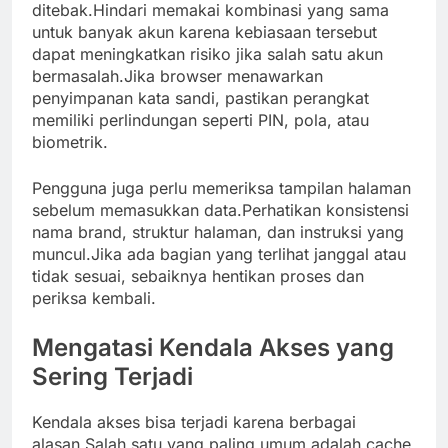
ditebak.Hindari memakai kombinasi yang sama
untuk banyak akun karena kebiasaan tersebut
dapat meningkatkan risiko jika salah satu akun
bermasalah.Jika browser menawarkan
penyimpanan kata sandi, pastikan perangkat
memiliki perlindungan seperti PIN, pola, atau
biometrik.
Pengguna juga perlu memeriksa tampilan halaman
sebelum memasukkan data.Perhatikan konsistensi
nama brand, struktur halaman, dan instruksi yang
muncul.Jika ada bagian yang terlihat janggal atau
tidak sesuai, sebaiknya hentikan proses dan
periksa kembali.
Mengatasi Kendala Akses yang
Sering Terjadi
Kendala akses bisa terjadi karena berbagai
alasan.Salah satu yang paling umum adalah cache