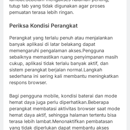
tutup tab yang tidak digunakan agar proses
pemuatan terasa lebih ringan.
Periksa Kondisi Perangkat
Perangkat yang terlalu penuh atau menjalankan
banyak aplikasi di latar belakang dapat
memengaruhi pengalaman akses.Pengguna
sebaiknya memastikan ruang penyimpanan masih
cukup, aplikasi tidak terlalu banyak aktif, dan
sistem perangkat berjalan normal.Langkah
sederhana ini sering kali membantu meningkatkan
respons browser.
Bagi pengguna mobile, kondisi baterai dan mode
hemat daya juga perlu diperhatikan.Beberapa
perangkat membatasi aktivitas browser saat mode
hemat daya aktif, sehingga halaman tertentu bisa
terasa lebih lambat.Menonaktifkan pembatasan
yang tidak diperlukan dapat membantu akses