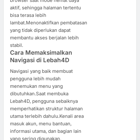
browser saat mode hemat daya
aktif, sehingga halaman tertentu
bisa terasa lebih
lambat.Menonaktifkan pembatasan
yang tidak diperlukan dapat
membantu akses berjalan lebih
stabil.
Cara Memaksimalkan
Navigasi di Lebah4D
Navigasi yang baik membuat
pengguna lebih mudah
menemukan menu yang
dibutuhkan.Saat membuka
Lebah4D, pengguna sebaiknya
memperhatikan struktur halaman
utama terlebih dahulu.Kenali area
masuk akun, menu bantuan,
informasi utama, dan bagian lain
yang sering digunakan.