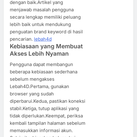
dengan baik.Artikel yang
menjawab masalah pengguna
secara lengkap memiliki peluang
lebih baik untuk mendukung
penguatan brand keyword di hasil
pencarian.
lebah4d
Kebiasaan yang Membuat
Akses Lebih Nyaman
Pengguna dapat membangun
beberapa kebiasaan sederhana
sebelum mengakses
Lebah4D.Pertama, gunakan
browser yang sudah
diperbarui.Kedua, pastikan koneksi
stabil.Ketiga, tutup aplikasi yang
tidak diperlukan.Keempat, periksa
kembali tampilan halaman sebelum
memasukkan informasi akun.