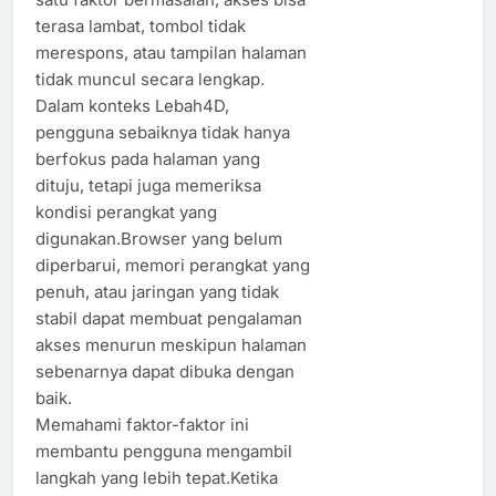
terasa lambat, tombol tidak
merespons, atau tampilan halaman
tidak muncul secara lengkap.
Dalam konteks Lebah4D,
pengguna sebaiknya tidak hanya
berfokus pada halaman yang
dituju, tetapi juga memeriksa
kondisi perangkat yang
digunakan.Browser yang belum
diperbarui, memori perangkat yang
penuh, atau jaringan yang tidak
stabil dapat membuat pengalaman
akses menurun meskipun halaman
sebenarnya dapat dibuka dengan
baik.
Memahami faktor-faktor ini
membantu pengguna mengambil
langkah yang lebih tepat.Ketika