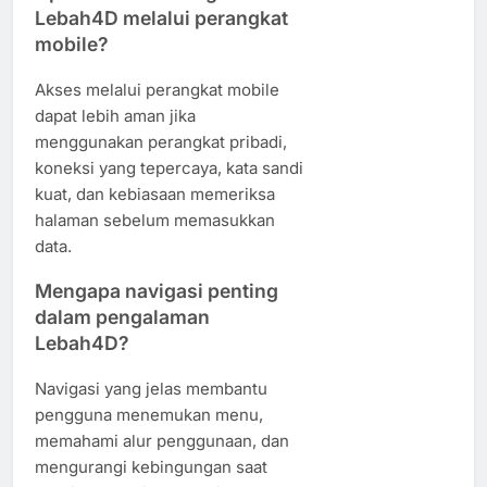
Lebah4D melalui perangkat
mobile?
Akses melalui perangkat mobile
dapat lebih aman jika
menggunakan perangkat pribadi,
koneksi yang tepercaya, kata sandi
kuat, dan kebiasaan memeriksa
halaman sebelum memasukkan
data.
Mengapa navigasi penting
dalam pengalaman
Lebah4D?
Navigasi yang jelas membantu
pengguna menemukan menu,
memahami alur penggunaan, dan
mengurangi kebingungan saat