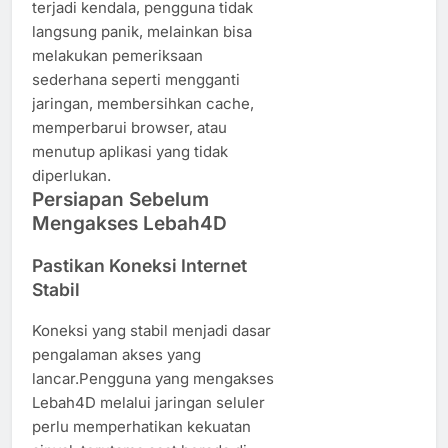
terjadi kendala, pengguna tidak
langsung panik, melainkan bisa
melakukan pemeriksaan
sederhana seperti mengganti
jaringan, membersihkan cache,
memperbarui browser, atau
menutup aplikasi yang tidak
diperlukan.
Persiapan Sebelum
Mengakses Lebah4D
Pastikan Koneksi Internet
Stabil
Koneksi yang stabil menjadi dasar
pengalaman akses yang
lancar.Pengguna yang mengakses
Lebah4D melalui jaringan seluler
perlu memperhatikan kekuatan