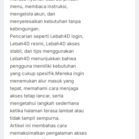
menu, membaca instruksi,
mengelola akun, dan
menyelesaikan kebutuhan tanpa
kebingungan.
Pencarian seperti Lebah4D login,
Lebah4D resmi, Lebah4D akses
stabil, dan tips menggunakan
Lebah4D menunjukkan bahwa
pengguna memiliki kebutuhan
yang cukup spesifik.Mereka ingin
menemukan alur masuk yang
tepat, memahami cara menjaga
akses tetap lancar, serta
mengetahui langkah sederhana
ketika halaman terasa lambat atau
tidak tampil sempurna.
Artikel ini membahas cara
memaksimalkan pengalaman akses