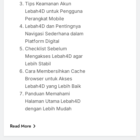
Tips Keamanan Akun
Lebah4D untuk Pengguna
Perangkat Mobile
Lebah4D dan Pentingnya
Navigasi Sederhana dalam
Platform Digital
Checklist Sebelum
Mengakses Lebah4D agar
Lebih Stabil
Cara Membersihkan Cache
Browser untuk Akses
Lebah4D yang Lebih Baik
Panduan Memahami
Halaman Utama Lebah4D
dengan Lebih Mudah
Read More