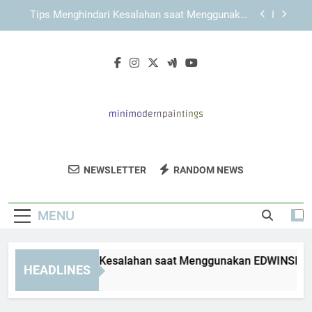
Skip
KAYA787 Alternatif dengan Akses Cepat untuk
to
Berbagai Kondisi Jaringan
content
KAYA787 Alternatif dengan Desain Responsif
untuk Mobile dan Desktop
Tips Menghindari Kesalahan saat Menggunakan
EDWINSLOT Link Alternatif
Tips Menghindari Kesalahan saat Menggunakan
LEBAH4D Link Alternatif
KAYA787 Alternatif dengan Akses Cepat untuk
Berbagai Kondisi Jaringan
Mini Modern
Temukan Seni Lukisan Modern Yang Unik Di
KAYA787 Alternatif dengan Desain Responsif
NEWSLETTER
RANDOM NEWS
Paintings
untuk Mobile dan Desktop
Mini Modern Paintings.
MENU
ps Menghindari Kesalahan saat Menggunakan EDWINSLOT Link
HEADLINES
Weeks Ago