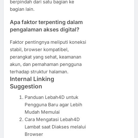
berpindah dari satu bagian ke
bagian lain.
Apa faktor terpenting dalam
pengalaman akses digital?
Faktor pentingnya meliputi koneksi
stabil, browser kompatibel,
perangkat yang sehat, keamanan
akun, dan pemahaman pengguna
terhadap struktur halaman.
Internal Linking
Suggestion
Panduan Lebah4D untuk
Pengguna Baru agar Lebih
Mudah Memulai
Cara Mengatasi Lebah4D
Lambat saat Diakses melalui
Browser