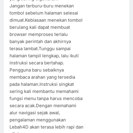
Jangan terburu-buru menekan
tombol sebelum halaman selesai
dimuat.Kebiasaan menekan tombol
berulang kali dapat membuat
browser memproses terlalu
banyak perintah dan akhirnya
terasa lambat.Tunggu sampai
halaman tampil lengkap, lalu ikuti
instruksi secara bertahap.
Pengguna baru sebaiknya
membaca arahan yang tersedia
pada halaman.Instruksi singkat
sering kali membantu memahami
fungsi menu tanpa harus mencoba
secara acak.Dengan memahami
alur navigasi sejak awal,
pengalaman menggunakan
Lebah4D akan terasa lebih rapi dan