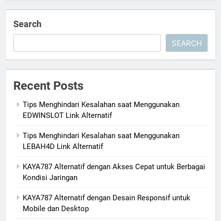
Search
SEARCH
Recent Posts
Tips Menghindari Kesalahan saat Menggunakan
EDWINSLOT Link Alternatif
Tips Menghindari Kesalahan saat Menggunakan
LEBAH4D Link Alternatif
KAYA787 Alternatif dengan Akses Cepat untuk Berbagai
Kondisi Jaringan
KAYA787 Alternatif dengan Desain Responsif untuk
Mobile dan Desktop