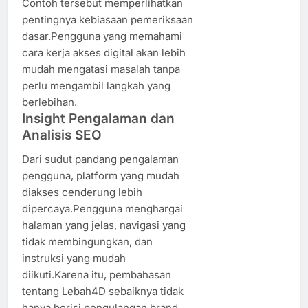
Contoh tersebut memperlihatkan
pentingnya kebiasaan pemeriksaan
dasar.Pengguna yang memahami
cara kerja akses digital akan lebih
mudah mengatasi masalah tanpa
perlu mengambil langkah yang
berlebihan.
Insight Pengalaman dan
Analisis SEO
Dari sudut pandang pengalaman
pengguna, platform yang mudah
diakses cenderung lebih
dipercaya.Pengguna menghargai
halaman yang jelas, navigasi yang
tidak membingungkan, dan
instruksi yang mudah
diikuti.Karena itu, pembahasan
tentang Lebah4D sebaiknya tidak
hanya berisi pengulangan brand,