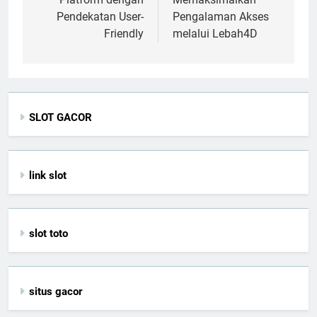
Pendekatan User-
Pengalaman Akses
Friendly
melalui Lebah4D
SLOT GACOR
link slot
slot toto
situs gacor