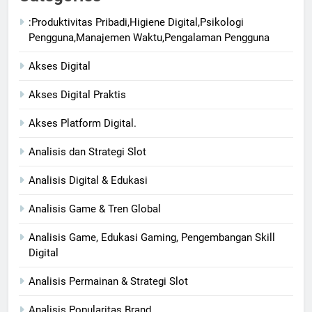
:Produktivitas Pribadi,Higiene Digital,Psikologi
Pengguna,Manajemen Waktu,Pengalaman Pengguna
Akses Digital
Akses Digital Praktis
Akses Platform Digital.
Analisis dan Strategi Slot
Analisis Digital & Edukasi
Analisis Game & Tren Global
Analisis Game, Edukasi Gaming, Pengembangan Skill
Digital
Analisis Permainan & Strategi Slot
Analisis Popularitas Brand