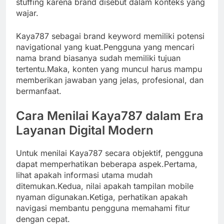
stuffing karena brand disebut dalam konteks yang
wajar.
Kaya787 sebagai brand keyword memiliki potensi
navigational yang kuat.Pengguna yang mencari
nama brand biasanya sudah memiliki tujuan
tertentu.Maka, konten yang muncul harus mampu
memberikan jawaban yang jelas, profesional, dan
bermanfaat.
Cara Menilai Kaya787 dalam Era
Layanan Digital Modern
Untuk menilai Kaya787 secara objektif, pengguna
dapat memperhatikan beberapa aspek.Pertama,
lihat apakah informasi utama mudah
ditemukan.Kedua, nilai apakah tampilan mobile
nyaman digunakan.Ketiga, perhatikan apakah
navigasi membantu pengguna memahami fitur
dengan cepat.