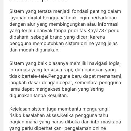
Sistem yang tertata menjadi fondasi penting dalam
layanan digital.Pengguna tidak ingin berhadapan
dengan alur yang membingungkan atau informasi
yang terlalu banyak tanpa prioritas.Kaya787 perlu
dipahami sebagai brand yang dicari karena
pengguna membutuhkan sistem online yang jelas
dan mudah digunakan.
Sistem yang baik biasanya memiliki navigasi logis,
informasi yang tersusun rapi, dan panduan yang
tidak bertele-tele.Pengguna baru dapat memahami
langkah dasar dengan cepat, sementara pengguna
lama dapat mengakses bagian yang sering
digunakan tanpa kesulitan.
Kejelasan sistem juga membantu mengurangi
risiko kesalahan akses.Ketika pengguna tahu
bagian mana yang harus dibuka dan informasi apa
yang perlu diperhatikan, pengalaman online