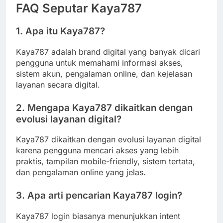
FAQ Seputar Kaya787
1. Apa itu Kaya787?
Kaya787 adalah brand digital yang banyak dicari
pengguna untuk memahami informasi akses,
sistem akun, pengalaman online, dan kejelasan
layanan secara digital.
2. Mengapa Kaya787 dikaitkan dengan
evolusi layanan digital?
Kaya787 dikaitkan dengan evolusi layanan digital
karena pengguna mencari akses yang lebih
praktis, tampilan mobile-friendly, sistem tertata,
dan pengalaman online yang jelas.
3. Apa arti pencarian Kaya787 login?
Kaya787 login biasanya menunjukkan intent