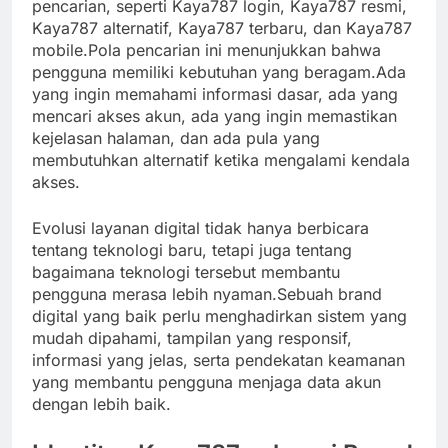
pencarian, seperti Kaya787 login, Kaya787 resmi,
Kaya787 alternatif, Kaya787 terbaru, dan Kaya787
mobile.Pola pencarian ini menunjukkan bahwa
pengguna memiliki kebutuhan yang beragam.Ada
yang ingin memahami informasi dasar, ada yang
mencari akses akun, ada yang ingin memastikan
kejelasan halaman, dan ada pula yang
membutuhkan alternatif ketika mengalami kendala
akses.
Evolusi layanan digital tidak hanya berbicara
tentang teknologi baru, tetapi juga tentang
bagaimana teknologi tersebut membantu
pengguna merasa lebih nyaman.Sebuah brand
digital yang baik perlu menghadirkan sistem yang
mudah dipahami, tampilan yang responsif,
informasi yang jelas, serta pendekatan keamanan
yang membantu pengguna menjaga data akun
dengan lebih baik.