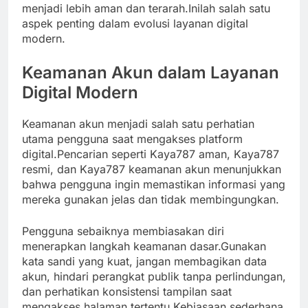
menjadi lebih aman dan terarah.Inilah salah satu
aspek penting dalam evolusi layanan digital
modern.
Keamanan Akun dalam Layanan
Digital Modern
Keamanan akun menjadi salah satu perhatian
utama pengguna saat mengakses platform
digital.Pencarian seperti Kaya787 aman, Kaya787
resmi, dan Kaya787 keamanan akun menunjukkan
bahwa pengguna ingin memastikan informasi yang
mereka gunakan jelas dan tidak membingungkan.
Pengguna sebaiknya membiasakan diri
menerapkan langkah keamanan dasar.Gunakan
kata sandi yang kuat, jangan membagikan data
akun, hindari perangkat publik tanpa perlindungan,
dan perhatikan konsistensi tampilan saat
mengakses halaman tertentu.Kebiasaan sederhana