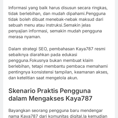
Informasi yang baik harus disusun secara ringkas,
tidak berlebihan, dan mudah dipahami.Pengguna
tidak boleh dibuat menebak-nebak maksud dari
sebuah menu atau instruksi.Semakin jelas
penyajian informasi, semakin mudah pengguna
merasa nyaman.
Dalam strategi SEO, pembahasan Kaya787 resmi
sebaiknya diarahkan pada edukasi
pengguna.Fokusnya bukan membuat klaim
berlebihan, tetapi membantu pembaca memahami
pentingnya konsistensi tampilan, keamanan akses,
dan ketelitian saat mengelola akun.
Skenario Praktis Pengguna
dalam Mengakses Kaya787
Bayangkan seorang pengguna baru mendengar
nama Kaya787 dari komunitas digital.Ia kemudian