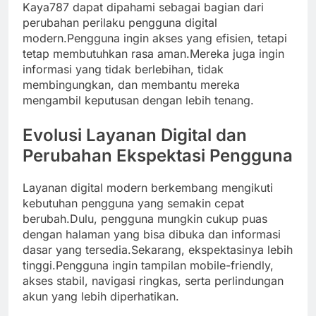
Kaya787 dapat dipahami sebagai bagian dari
perubahan perilaku pengguna digital
modern.Pengguna ingin akses yang efisien, tetapi
tetap membutuhkan rasa aman.Mereka juga ingin
informasi yang tidak berlebihan, tidak
membingungkan, dan membantu mereka
mengambil keputusan dengan lebih tenang.
Evolusi Layanan Digital dan
Perubahan Ekspektasi Pengguna
Layanan digital modern berkembang mengikuti
kebutuhan pengguna yang semakin cepat
berubah.Dulu, pengguna mungkin cukup puas
dengan halaman yang bisa dibuka dan informasi
dasar yang tersedia.Sekarang, ekspektasinya lebih
tinggi.Pengguna ingin tampilan mobile-friendly,
akses stabil, navigasi ringkas, serta perlindungan
akun yang lebih diperhatikan.