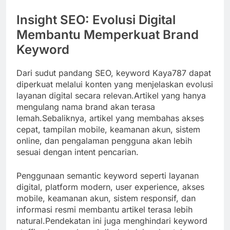
Insight SEO: Evolusi Digital
Membantu Memperkuat Brand
Keyword
Dari sudut pandang SEO, keyword Kaya787 dapat
diperkuat melalui konten yang menjelaskan evolusi
layanan digital secara relevan.Artikel yang hanya
mengulang nama brand akan terasa
lemah.Sebaliknya, artikel yang membahas akses
cepat, tampilan mobile, keamanan akun, sistem
online, dan pengalaman pengguna akan lebih
sesuai dengan intent pencarian.
Penggunaan semantic keyword seperti layanan
digital, platform modern, user experience, akses
mobile, keamanan akun, sistem responsif, dan
informasi resmi membantu artikel terasa lebih
natural.Pendekatan ini juga menghindari keyword