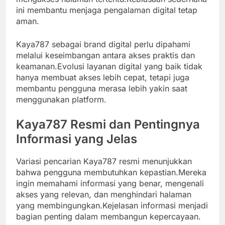
ini membantu menjaga pengalaman digital tetap
aman.
Kaya787 sebagai brand digital perlu dipahami
melalui keseimbangan antara akses praktis dan
keamanan.Evolusi layanan digital yang baik tidak
hanya membuat akses lebih cepat, tetapi juga
membantu pengguna merasa lebih yakin saat
menggunakan platform.
Kaya787 Resmi dan Pentingnya
Informasi yang Jelas
Variasi pencarian Kaya787 resmi menunjukkan
bahwa pengguna membutuhkan kepastian.Mereka
ingin memahami informasi yang benar, mengenali
akses yang relevan, dan menghindari halaman
yang membingungkan.Kejelasan informasi menjadi
bagian penting dalam membangun kepercayaan.