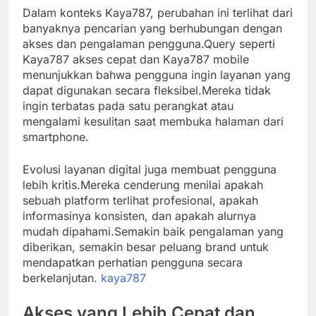
Dalam konteks Kaya787, perubahan ini terlihat dari
banyaknya pencarian yang berhubungan dengan
akses dan pengalaman pengguna.Query seperti
Kaya787 akses cepat dan Kaya787 mobile
menunjukkan bahwa pengguna ingin layanan yang
dapat digunakan secara fleksibel.Mereka tidak
ingin terbatas pada satu perangkat atau
mengalami kesulitan saat membuka halaman dari
smartphone.
Evolusi layanan digital juga membuat pengguna
lebih kritis.Mereka cenderung menilai apakah
sebuah platform terlihat profesional, apakah
informasinya konsisten, dan apakah alurnya
mudah dipahami.Semakin baik pengalaman yang
diberikan, semakin besar peluang brand untuk
mendapatkan perhatian pengguna secara
berkelanjutan.
kaya787
Akses yang Lebih Cepat dan