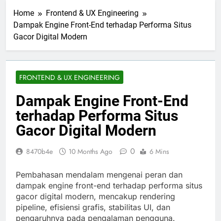
Home
Frontend & UX Engineering
Dampak Engine Front-End terhadap Performa Situs
Gacor Digital Modern
FRONTEND & UX ENGINEERING
Dampak Engine Front-End
terhadap Performa Situs
Gacor Digital Modern
0
8470b4e
10 Months Ago
6 Mins
Pembahasan mendalam mengenai peran dan
dampak engine front-end terhadap performa situs
gacor digital modern, mencakup rendering
pipeline, efisiensi grafis, stabilitas UI, dan
pengaruhnya pada pengalaman pengguna.