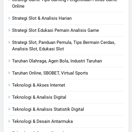
Online
Strategi Slot & Analisis Harian
Strategi Slot Edukasi Pemain Analisis Game
Strategi Slot, Panduan Pemula, Tips Bermain Cerdas,
Analisis Slot, Edukasi Slot
Taruhan Olahraga, Agen Bola, Industri Taruhan
Taruhan Online, SBOBET, Virtual Sports
Teknologi & Akses Internet
Teknologi & Analisis Digital
Teknologi & Analisis Statistik Digital
Teknologi & Desain Antarmuka