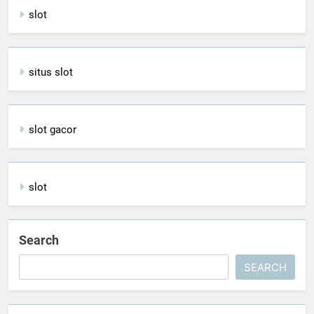
slot
situs slot
slot gacor
slot
Search
SEARCH