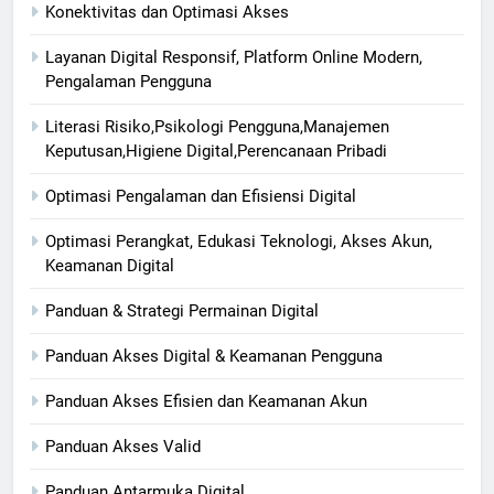
Konektivitas dan Optimasi Akses
Layanan Digital Responsif, Platform Online Modern,
Pengalaman Pengguna
Literasi Risiko,Psikologi Pengguna,Manajemen
Keputusan,Higiene Digital,Perencanaan Pribadi
Optimasi Pengalaman dan Efisiensi Digital
Optimasi Perangkat, Edukasi Teknologi, Akses Akun,
Keamanan Digital
Panduan & Strategi Permainan Digital
Panduan Akses Digital & Keamanan Pengguna
Panduan Akses Efisien dan Keamanan Akun
Panduan Akses Valid
Panduan Antarmuka Digital