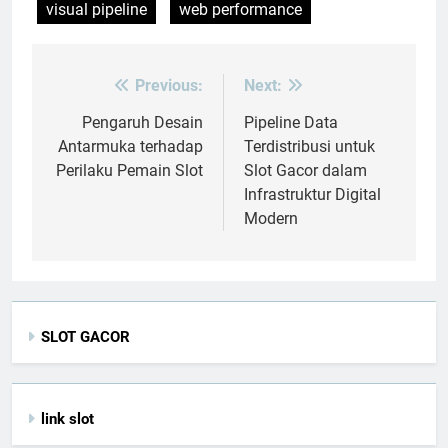
visual pipeline
web performance
Previous:
Next:
Post
navigation
Pengaruh Desain
Pipeline Data
Antarmuka terhadap
Terdistribusi untuk
Perilaku Pemain Slot
Slot Gacor dalam
Infrastruktur Digital
Modern
SLOT GACOR
link slot