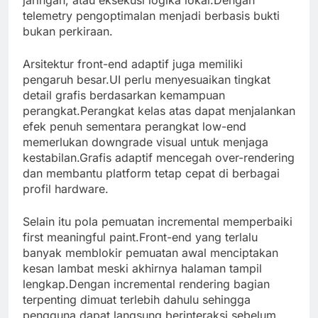
jaringan, atau eksekusi logika lokal.Dengan
telemetry pengoptimalan menjadi berbasis bukti
bukan perkiraan.
Arsitektur front-end adaptif juga memiliki
pengaruh besar.UI perlu menyesuaikan tingkat
detail grafis berdasarkan kemampuan
perangkat.Perangkat kelas atas dapat menjalankan
efek penuh sementara perangkat low-end
memerlukan downgrade visual untuk menjaga
kestabilan.Grafis adaptif mencegah over-rendering
dan membantu platform tetap cepat di berbagai
profil hardware.
Selain itu pola pemuatan incremental memperbaiki
first meaningful paint.Front-end yang terlalu
banyak memblokir pemuatan awal menciptakan
kesan lambat meski akhirnya halaman tampil
lengkap.Dengan incremental rendering bagian
terpenting dimuat terlebih dahulu sehingga
pengguna dapat langsung berinteraksi sebelum