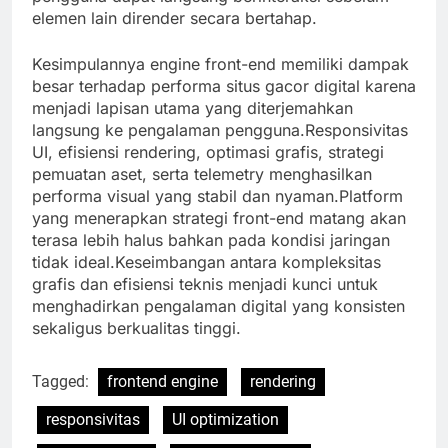
elemen lain dirender secara bertahap.
Kesimpulannya engine front-end memiliki dampak
besar terhadap performa situs gacor digital karena
menjadi lapisan utama yang diterjemahkan
langsung ke pengalaman pengguna.Responsivitas
UI, efisiensi rendering, optimasi grafis, strategi
pemuatan aset, serta telemetry menghasilkan
performa visual yang stabil dan nyaman.Platform
yang menerapkan strategi front-end matang akan
terasa lebih halus bahkan pada kondisi jaringan
tidak ideal.Keseimbangan antara kompleksitas
grafis dan efisiensi teknis menjadi kunci untuk
menghadirkan pengalaman digital yang konsisten
sekaligus berkualitas tinggi.
Tagged:
frontend engine
rendering
responsivitas
UI optimization