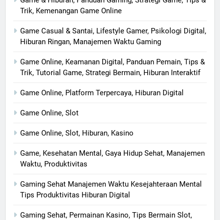
Game & Hiburan, Panduan Gaming, Strategi Game, Tips &
Trik, Kemenangan Game Online
Game Casual & Santai, Lifestyle Gamer, Psikologi Digital,
Hiburan Ringan, Manajemen Waktu Gaming
Game Online, Keamanan Digital, Panduan Pemain, Tips &
Trik, Tutorial Game, Strategi Bermain, Hiburan Interaktif
Game Online, Platform Terpercaya, Hiburan Digital
Game Online, Slot
Game Online, Slot, Hiburan, Kasino
Game, Kesehatan Mental, Gaya Hidup Sehat, Manajemen
Waktu, Produktivitas
Gaming Sehat Manajemen Waktu Kesejahteraan Mental
Tips Produktivitas Hiburan Digital
Gaming Sehat, Permainan Kasino, Tips Bermain Slot,