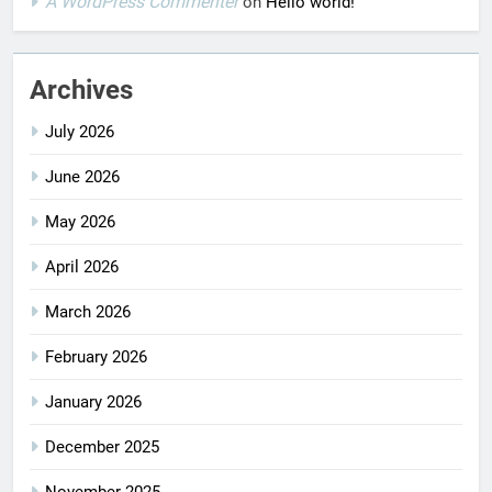
A WordPress Commenter
on
Hello world!
Archives
July 2026
June 2026
May 2026
April 2026
March 2026
February 2026
January 2026
December 2025