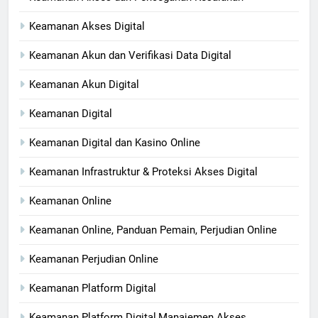
Keamanan Akses Digital
Keamanan Akun dan Verifikasi Data Digital
Keamanan Akun Digital
Keamanan Digital
Keamanan Digital dan Kasino Online
Keamanan Infrastruktur & Proteksi Akses Digital
Keamanan Online
Keamanan Online, Panduan Pemain, Perjudian Online
Keamanan Perjudian Online
Keamanan Platform Digital
Keamanan Platform Digital,Manajemen Akses