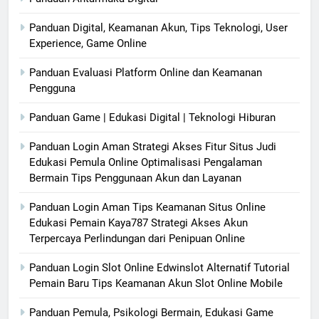
Panduan Digital, Keamanan Akun, Tips Teknologi, User
Experience, Game Online
Panduan Evaluasi Platform Online dan Keamanan
Pengguna
Panduan Game | Edukasi Digital | Teknologi Hiburan
Panduan Login Aman Strategi Akses Fitur Situs Judi
Edukasi Pemula Online Optimalisasi Pengalaman
Bermain Tips Penggunaan Akun dan Layanan
Panduan Login Aman Tips Keamanan Situs Online
Edukasi Pemain Kaya787 Strategi Akses Akun
Terpercaya Perlindungan dari Penipuan Online
Panduan Login Slot Online Edwinslot Alternatif Tutorial
Pemain Baru Tips Keamanan Akun Slot Online Mobile
Panduan Pemula, Psikologi Bermain, Edukasi Game