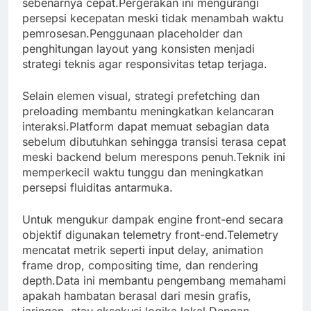
sebenarnya cepat.Pergerakan ini mengurangi
persepsi kecepatan meski tidak menambah waktu
pemrosesan.Penggunaan placeholder dan
penghitungan layout yang konsisten menjadi
strategi teknis agar responsivitas tetap terjaga.
Selain elemen visual, strategi prefetching dan
preloading membantu meningkatkan kelancaran
interaksi.Platform dapat memuat sebagian data
sebelum dibutuhkan sehingga transisi terasa cepat
meski backend belum merespons penuh.Teknik ini
memperkecil waktu tunggu dan meningkatkan
persepsi fluiditas antarmuka.
Untuk mengukur dampak engine front-end secara
objektif digunakan telemetry front-end.Telemetry
mencatat metrik seperti input delay, animation
frame drop, compositing time, dan rendering
depth.Data ini membantu pengembang memahami
apakah hambatan berasal dari mesin grafis,