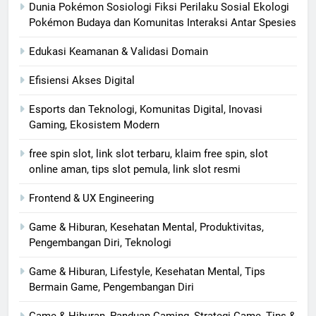
Dunia Pokémon Sosiologi Fiksi Perilaku Sosial Ekologi
Pokémon Budaya dan Komunitas Interaksi Antar Spesies
Edukasi Keamanan & Validasi Domain
Efisiensi Akses Digital
Esports dan Teknologi, Komunitas Digital, Inovasi
Gaming, Ekosistem Modern
free spin slot, link slot terbaru, klaim free spin, slot
online aman, tips slot pemula, link slot resmi
Frontend & UX Engineering
Game & Hiburan, Kesehatan Mental, Produktivitas,
Pengembangan Diri, Teknologi
Game & Hiburan, Lifestyle, Kesehatan Mental, Tips
Bermain Game, Pengembangan Diri