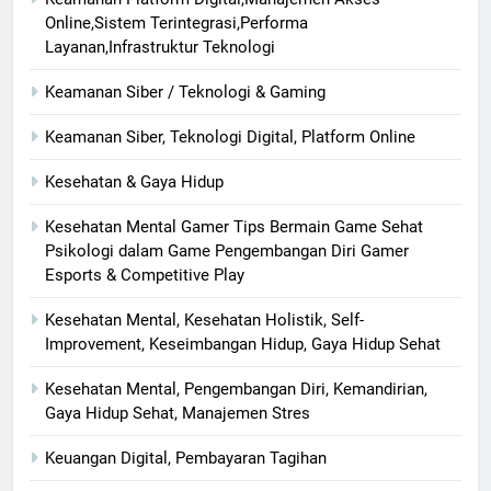
Online,Sistem Terintegrasi,Performa
Layanan,Infrastruktur Teknologi
Keamanan Siber / Teknologi & Gaming
Keamanan Siber, Teknologi Digital, Platform Online
Kesehatan & Gaya Hidup
Kesehatan Mental Gamer Tips Bermain Game Sehat
Psikologi dalam Game Pengembangan Diri Gamer
Esports & Competitive Play
Kesehatan Mental, Kesehatan Holistik, Self-
Improvement, Keseimbangan Hidup, Gaya Hidup Sehat
Kesehatan Mental, Pengembangan Diri, Kemandirian,
Gaya Hidup Sehat, Manajemen Stres
Keuangan Digital, Pembayaran Tagihan