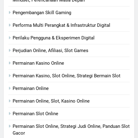
Mindset, Perencanaan Masa Depan
Pengembangan Skill Gaming
Performa Multi Perangkat & Infrastruktur Digital
Perilaku Pengguna & Eksperimen Digital
Perjudian Online, Afiliasi, Slot Games
Permainan Kasino Online
Permainan Kasino, Slot Online, Strategi Bermain Slot
Permainan Online
Permainan Online, Slot, Kasino Online
Permainan Slot Online
Permainan Slot Online, Strategi Judi Online, Panduan Slot
Gacor