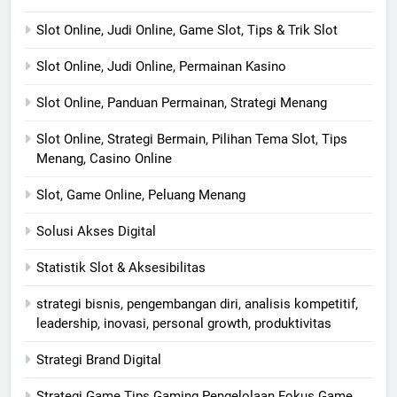
Slot Online, Judi Online, Game Slot, Tips & Trik Slot
Slot Online, Judi Online, Permainan Kasino
Slot Online, Panduan Permainan, Strategi Menang
Slot Online, Strategi Bermain, Pilihan Tema Slot, Tips
Menang, Casino Online
Slot, Game Online, Peluang Menang
Solusi Akses Digital
Statistik Slot & Aksesibilitas
strategi bisnis, pengembangan diri, analisis kompetitif,
leadership, inovasi, personal growth, produktivitas
Strategi Brand Digital
Strategi Game Tips Gaming Pengelolaan Fokus Game