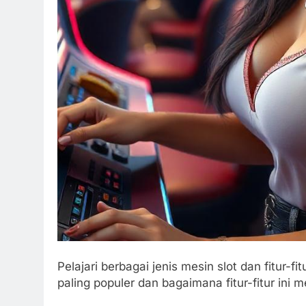
Pelajari berbagai jenis mesin slot dan fitur-fi
paling populer dan bagaimana fitur-fitur ini