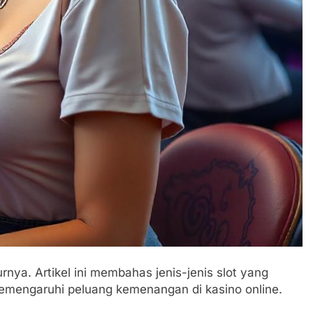
turnya. Artikel ini membahas jenis-jenis slot yang
 memengaruhi peluang kemenangan di kasino online.