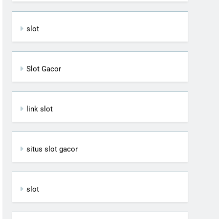
slot
Slot Gacor
link slot
situs slot gacor
slot