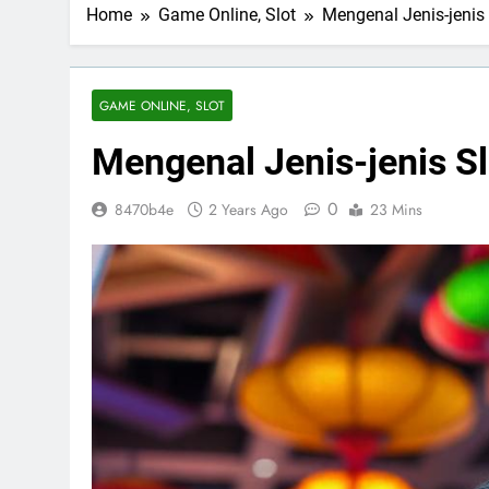
Home
Game Online, Slot
Mengenal Jenis-jenis S
GAME ONLINE, SLOT
Mengenal Jenis-jenis Slo
0
8470b4e
2 Years Ago
23 Mins