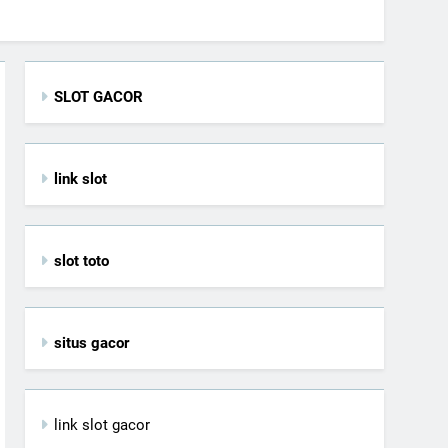
SLOT GACOR
link slot
slot toto
situs gacor
link slot gacor