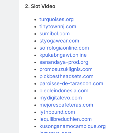
2.
Slot Video
turquoises.org
tinytownnj.com
sumibol.com
styogawear.com
sofrologiaonline.com
kpukabngawi.online
sanandaya-prod.org
promosuzukiignis.com
pickbestheadsets.com
paroisse-de-tarascon.com
oleoleindonesia.com
mydigitalevo.com
mejorescafeteras.com
lythbound.com
lequilibreduchien.com
kusonganamocambique.org