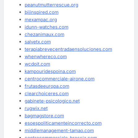
peanutmutterrescue.org
bjjinspired.com
mexampac.org
idunn-watches.com
chezanimaux.com
salvetx.com
terapiabrevecentradaensoluciones.com
whenwhereco.com
wcdoit.com
kampouridespoina.com
centrocommerciale-airone.com
frutasdeeuropa.com
clearchoiceres.com
gabinete-psicologico.net
rugwix.net
bagmagstore.com
esoespoliticamenteincorrecto.com
middlemanagement-tamao.com
centrocommerciale-brescia.com