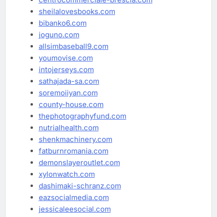
sheilalovesbooks.com
bibanko6.com
joguno.com
allsimbaseball9.com
youmovise.com
intojerseys.com
sathajada-sa.com
soremoiiyan.com
county-house.com
thephotographyfund.com
nutrialhealth.com
shenkmachinery.com
fatburnromania.com
demonslayeroutlet.com
xylonwatch.com
dashimaki-schranz.com
eazsocialmedia.com
jessicaleesocial.com