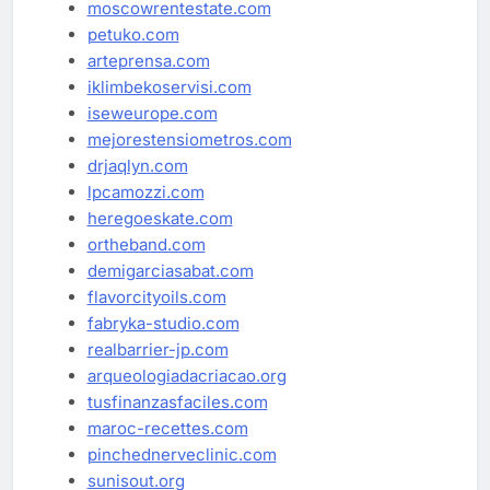
moscowrentestate.com
petuko.com
arteprensa.com
iklimbekoservisi.com
iseweurope.com
mejorestensiometros.com
drjaqlyn.com
lpcamozzi.com
heregoeskate.com
ortheband.com
demigarciasabat.com
flavorcityoils.com
fabryka-studio.com
realbarrier-jp.com
arqueologiadacriacao.org
tusfinanzasfaciles.com
maroc-recettes.com
pinchednerveclinic.com
sunisout.org