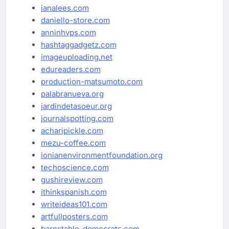
janalees.com
daniello-store.com
anninhvps.com
hashtaggadgetz.com
imageuploading.net
edureaders.com
production-matsumoto.com
palabranueva.org
jardindetasoeur.org
journalspotting.com
acharipickle.com
mezu-coffee.com
ionianenvironmentfoundation.org
techoscience.com
gushireview.com
ithinkspanish.com
writeideas101.com
artfullposters.com
barnstable-democrats.com