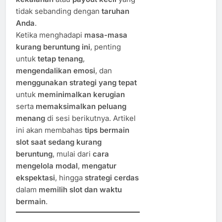
tidak sebanding dengan
taruhan
Anda
.
Ketika menghadapi
masa-masa
kurang beruntung ini
, penting
untuk
tetap tenang
,
mengendalikan emosi
, dan
menggunakan strategi yang tepat
untuk
meminimalkan kerugian
serta
memaksimalkan peluang
menang
di sesi berikutnya. Artikel
ini akan membahas
tips bermain
slot saat sedang kurang
beruntung
, mulai dari
cara
mengelola modal
,
mengatur
ekspektasi
, hingga
strategi cerdas
dalam
memilih slot dan waktu
bermain
.