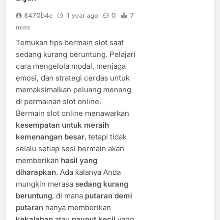
8470b4e
1 year ago
0
7
mins
Temukan tips bermain slot saat
sedang kurang beruntung. Pelajari
cara mengelola modal, menjaga
emosi, dan strategi cerdas untuk
memaksimalkan peluang menang
di permainan slot online.
Bermain slot online menawarkan
kesempatan untuk meraih
kemenangan besar
, tetapi tidak
selalu setiap sesi bermain akan
memberikan
hasil yang
diharapkan
. Ada kalanya Anda
mungkin merasa
sedang kurang
beruntung
, di mana
putaran demi
putaran
hanya memberikan
kekalahan
atau
payout kecil
yang