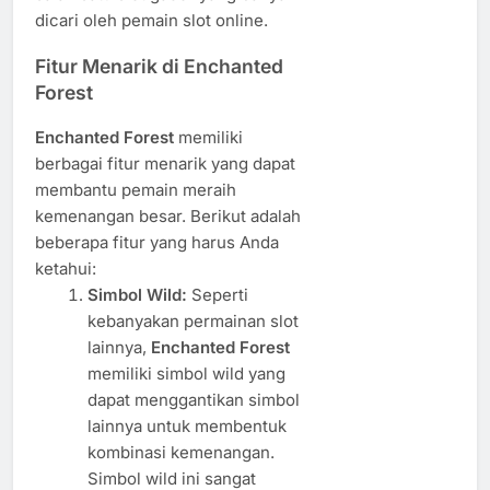
dicari oleh pemain slot online.
Fitur Menarik di Enchanted
Forest
Enchanted Forest
memiliki
berbagai fitur menarik yang dapat
membantu pemain meraih
kemenangan besar. Berikut adalah
beberapa fitur yang harus Anda
ketahui:
Simbol Wild:
Seperti
kebanyakan permainan slot
lainnya,
Enchanted Forest
memiliki simbol wild yang
dapat menggantikan simbol
lainnya untuk membentuk
kombinasi kemenangan.
Simbol wild ini sangat