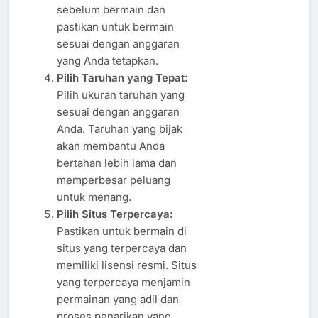
sebelum bermain dan
pastikan untuk bermain
sesuai dengan anggaran
yang Anda tetapkan.
Pilih Taruhan yang Tepat:
Pilih ukuran taruhan yang
sesuai dengan anggaran
Anda. Taruhan yang bijak
akan membantu Anda
bertahan lebih lama dan
memperbesar peluang
untuk menang.
Pilih Situs Terpercaya:
Pastikan untuk bermain di
situs yang terpercaya dan
memiliki lisensi resmi. Situs
yang terpercaya menjamin
permainan yang adil dan
proses penarikan yang