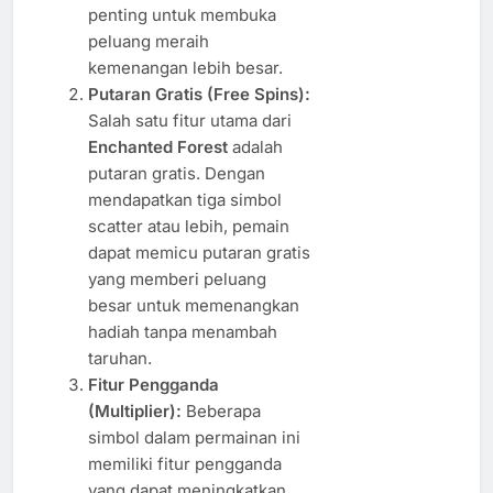
penting untuk membuka
peluang meraih
kemenangan lebih besar.
Putaran Gratis (Free Spins):
Salah satu fitur utama dari
Enchanted Forest
adalah
putaran gratis. Dengan
mendapatkan tiga simbol
scatter atau lebih, pemain
dapat memicu putaran gratis
yang memberi peluang
besar untuk memenangkan
hadiah tanpa menambah
taruhan.
Fitur Pengganda
(Multiplier):
Beberapa
simbol dalam permainan ini
memiliki fitur pengganda
yang dapat meningkatkan