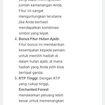
jumlah kemenangan Anda.
Fitur ini sangat
menguntungkan terutama
jika Anda berhasil
mendapatkan kombinasi
simbol yang tepat.
Bonus Fitur Hutan Ajaib:
Fitur bonus ini memberikan
kesempatan kepada pemain
untuk memilih hadiah di
dalam hutan ajaib, di mana
hadiah yang Anda pilih bisa
berlipat ganda.
RTP Tinggi:
Dengan RTP
yang cukup tinggi,
Enchanted Forest
menawarkan peluang lebih
besar untuk memenangkan