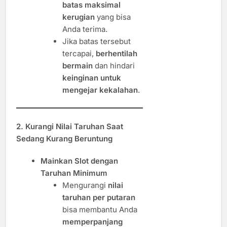
batas maksimal
kerugian
yang bisa
Anda terima.
Jika batas tersebut
tercapai,
berhentilah
bermain
dan hindari
keinginan untuk
mengejar kekalahan
.
2.
Kurangi Nilai Taruhan Saat
Sedang Kurang Beruntung
Mainkan Slot dengan
Taruhan Minimum
Mengurangi
nilai
taruhan per putaran
bisa membantu Anda
memperpanjang