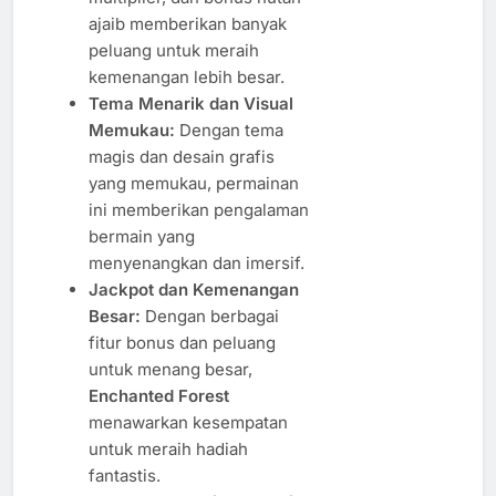
ajaib memberikan banyak
peluang untuk meraih
kemenangan lebih besar.
Tema Menarik dan Visual
Memukau:
Dengan tema
magis dan desain grafis
yang memukau, permainan
ini memberikan pengalaman
bermain yang
menyenangkan dan imersif.
Jackpot dan Kemenangan
Besar:
Dengan berbagai
fitur bonus dan peluang
untuk menang besar,
Enchanted Forest
menawarkan kesempatan
untuk meraih hadiah
fantastis.