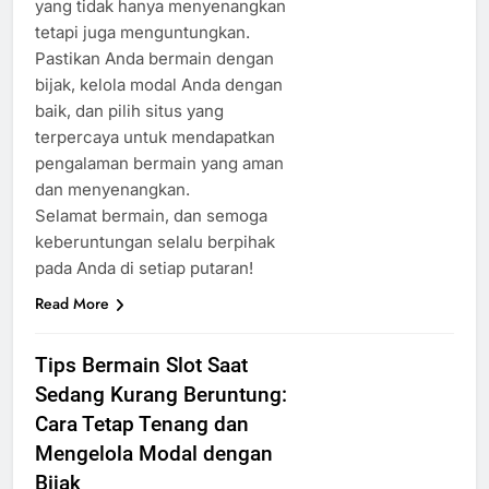
yang tidak hanya menyenangkan
tetapi juga menguntungkan.
Pastikan Anda bermain dengan
bijak, kelola modal Anda dengan
baik, dan pilih situs yang
terpercaya untuk mendapatkan
pengalaman bermain yang aman
dan menyenangkan.
Selamat bermain, dan semoga
keberuntungan selalu berpihak
pada Anda di setiap putaran!
Read More
Tips Bermain Slot Saat
Sedang Kurang Beruntung:
Cara Tetap Tenang dan
Mengelola Modal dengan
Bijak