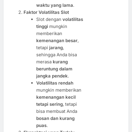
waktu yang lama
.
Faktor Volatilitas Slot
Slot dengan
volatilitas
tinggi
mungkin
memberikan
kemenangan besar
,
tetapi
jarang
,
sehingga Anda bisa
merasa
kurang
beruntung dalam
jangka pendek
.
Volatilitas rendah
mungkin memberikan
kemenangan kecil
tetapi sering
, tetapi
bisa membuat Anda
bosan dan kurang
puas
.