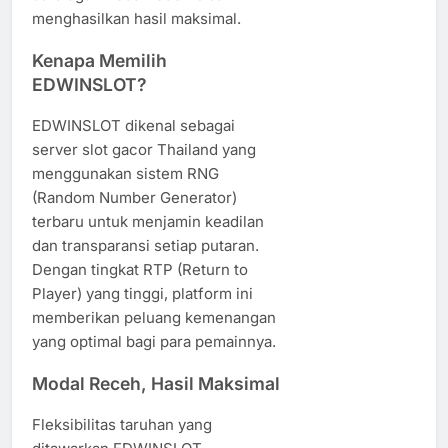
menghasilkan hasil maksimal.
Kenapa Memilih
EDWINSLOT?
EDWINSLOT dikenal sebagai
server slot gacor Thailand yang
menggunakan sistem RNG
(Random Number Generator)
terbaru untuk menjamin keadilan
dan transparansi setiap putaran.
Dengan tingkat RTP (Return to
Player) yang tinggi, platform ini
memberikan peluang kemenangan
yang optimal bagi para pemainnya.
Modal Receh, Hasil Maksimal
Fleksibilitas taruhan yang