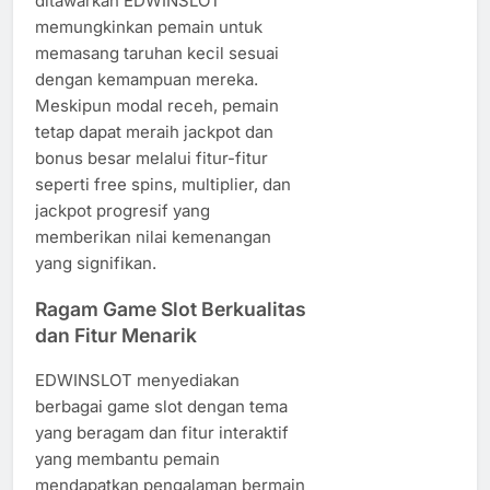
ditawarkan EDWINSLOT
memungkinkan pemain untuk
memasang taruhan kecil sesuai
dengan kemampuan mereka.
Meskipun modal receh, pemain
tetap dapat meraih jackpot dan
bonus besar melalui fitur-fitur
seperti free spins, multiplier, dan
jackpot progresif yang
memberikan nilai kemenangan
yang signifikan.
Ragam Game Slot Berkualitas
dan Fitur Menarik
EDWINSLOT menyediakan
berbagai game slot dengan tema
yang beragam dan fitur interaktif
yang membantu pemain
mendapatkan pengalaman bermain