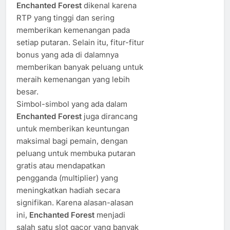
Enchanted Forest
dikenal karena
RTP yang tinggi dan sering
memberikan kemenangan pada
setiap putaran. Selain itu, fitur-fitur
bonus yang ada di dalamnya
memberikan banyak peluang untuk
meraih kemenangan yang lebih
besar.
Simbol-simbol yang ada dalam
Enchanted Forest
juga dirancang
untuk memberikan keuntungan
maksimal bagi pemain, dengan
peluang untuk membuka putaran
gratis atau mendapatkan
pengganda (multiplier) yang
meningkatkan hadiah secara
signifikan. Karena alasan-alasan
ini,
Enchanted Forest
menjadi
salah satu slot gacor yang banyak