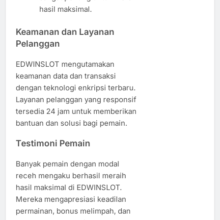
hasil maksimal.
Keamanan dan Layanan
Pelanggan
EDWINSLOT mengutamakan
keamanan data dan transaksi
dengan teknologi enkripsi terbaru.
Layanan pelanggan yang responsif
tersedia 24 jam untuk memberikan
bantuan dan solusi bagi pemain.
Testimoni Pemain
Banyak pemain dengan modal
receh mengaku berhasil meraih
hasil maksimal di EDWINSLOT.
Mereka mengapresiasi keadilan
permainan, bonus melimpah, dan