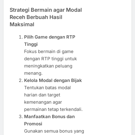
Strategi Bermain agar Modal
Receh Berbuah Hasil
Maksimal
Pilih Game dengan RTP
Tinggi
Fokus bermain di game
dengan RTP tinggi untuk
meningkatkan peluang
menang.
Kelola Modal dengan Bijak
Tentukan batas modal
harian dan target
kemenangan agar
permainan tetap terkendali.
Manfaatkan Bonus dan
Promosi
Gunakan semua bonus yang