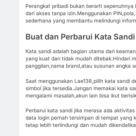
Perangkat pribadi bukan berarti sepenuhnya 
dari akses tanpa izin.Menggunakan PIN,pola,s
sederhana yang membantu melindungi inform
Buat dan Perbarui Kata Sandi
Kata sandi adalah bagian utama dari keama
yang kuat dan tidak mudah ditebak.Hindari m
panggilan,nama brand,atau susunan angka s
Saat menggunakan Lae138,pilih kata sandi de
simbol jika tersedia.Jangan memakai kata s
mengalami masalah,akun lain bisa ikut berisi
Perbarui kata sandi jika merasa ada aktivita
data login pernah tersimpan di tempat yan
tetap lebih terlindungi dan mudah dikendalika