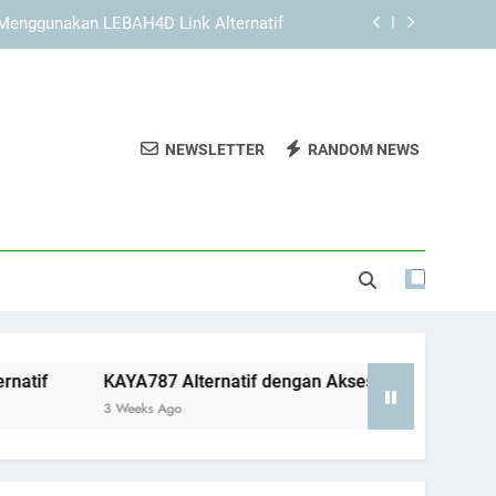
 Menggunakan LEBAH4D Link Alternatif
Cepat untuk Berbagai Kondisi Jaringan
n Responsif untuk Mobile dan Desktop
NEWSLETTER
RANDOM NEWS
enggunakan EDWINSLOT Link Alternatif
 Menggunakan LEBAH4D Link Alternatif
Cepat untuk Berbagai Kondisi Jaringan
n Responsif untuk Mobile dan Desktop
KAYA787 Alternatif dengan Akses Cepat untuk Berbagai Kondi
3 Weeks Ago