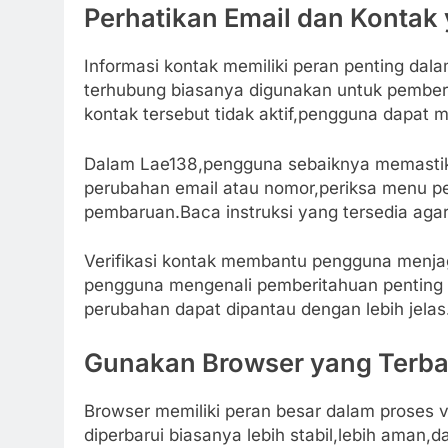
Perhatikan Email dan Kontak
Informasi kontak memiliki peran penting dala
terhubung biasanya digunakan untuk pember
kontak tersebut tidak aktif,pengguna dapat
Dalam Lae138,pengguna sebaiknya memastika
perubahan email atau nomor,periksa menu pe
pembaruan.Baca instruksi yang tersedia aga
Verifikasi kontak membantu pengguna menjag
pengguna mengenali pemberitahuan penting 
perubahan dapat dipantau dengan lebih jelas
Gunakan Browser yang Terbar
Browser memiliki peran besar dalam proses v
diperbarui biasanya lebih stabil,lebih aman,