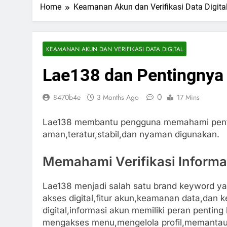
Home
Keamanan Akun dan Verifikasi Data Digita
KEAMANAN AKUN DAN VERIFIKASI DATA DIGITAL
Lae138 dan Pentingnya 
0
8470b4e
3 Months Ago
17 Mins
Lae138 membantu pengguna memahami penting
aman,teratur,stabil,dan nyaman digunakan.
Memahami Verifikasi Informa
Lae138 menjadi salah satu brand keyword ya
akses digital,fitur akun,keamanan data,da
digital,informasi akun memiliki peran pentin
mengakses menu,mengelola profil,memantau a