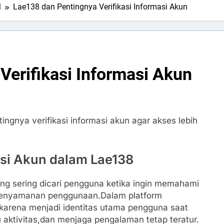
l
Lae138 dan Pentingnya Verifikasi Informasi Akun
Verifikasi Informasi Akun
nya verifikasi informasi akun agar akses lebih
si Akun dalam Lae138
ng sering dicari pengguna ketika ingin memahami
n kenyamanan penggunaan.Dalam platform
g karena menjadi identitas utama pengguna saat
ktivitas,dan menjaga pengalaman tetap teratur.