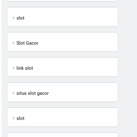
slot
Slot Gacor
link slot
situs slot gacor
slot