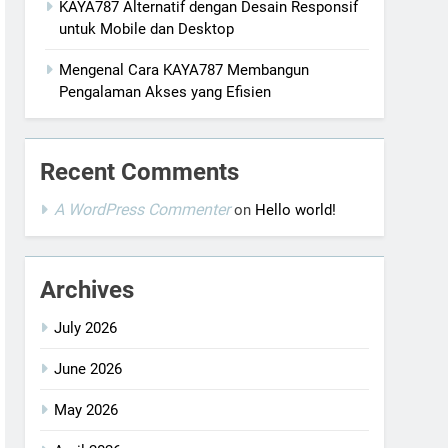
KAYA787 Alternatif dengan Desain Responsif
untuk Mobile dan Desktop
Mengenal Cara KAYA787 Membangun
Pengalaman Akses yang Efisien
Recent Comments
A WordPress Commenter
on
Hello world!
Archives
July 2026
June 2026
May 2026