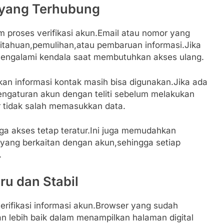
 yang Terhubung
m proses verifikasi akun.Email atau nomor yang
itahuan,pemulihan,atau pembaruan informasi.Jika
 mengalami kendala saat membutuhkan akses ulang.
n informasi kontak masih bisa digunakan.Jika ada
ngaturan akun dengan teliti sebelum melakukan
r tidak salah memasukkan data.
a akses tetap teratur.Ini juga memudahkan
yang berkaitan dengan akun,sehingga setiap
.
u dan Stabil
erifikasi informasi akun.Browser yang sudah
dan lebih baik dalam menampilkan halaman digital