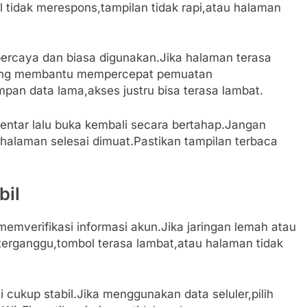
tidak merespons,tampilan tidak rapi,atau halaman
rcaya dan biasa digunakan.Jika halaman terasa
mang membantu mempercepat pemuatan
mpan data lama,akses justru bisa terasa lambat.
entar lalu buka kembali secara bertahap.Jangan
alaman selesai dimuat.Pastikan tampilan terbaca
bil
 memverifikasi informasi akun.Jika jaringan lemah atau
terganggu,tombol terasa lambat,atau halaman tidak
cukup stabil.Jika menggunakan data seluler,pilih