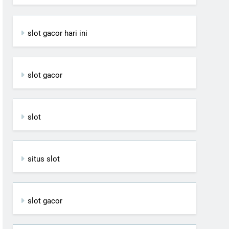
slot gacor hari ini
slot gacor
slot
situs slot
slot gacor