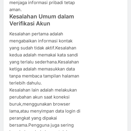
menjaga informasi pribadi tetap
aman.
Kesalahan Umum dalam
Verifikasi Akun
Kesalahan pertama adalah
mengabaikan informasi kontak
yang sudah tidak aktif.Kesalahan
kedua adalah memakai kata sandi
yang terlalu sederhana.Kesalahan
ketiga adalah memasukkan data
tanpa membaca tampilan halaman
terlebih dahulu.
Kesalahan lain adalah melakukan
perubahan akun saat koneksi
buruk,menggunakan browser
lama,atau menyimpan data login di
perangkat yang dipakai
bersama.Pengguna juga sering