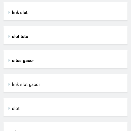
link slot
slot toto
situs gacor
link slot gacor
slot