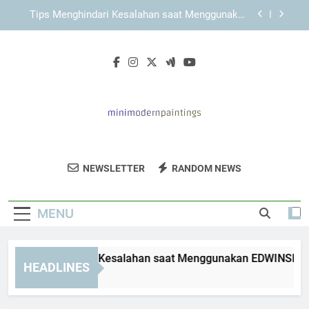
Skip
KAYA787 Alternatif dengan Akses Cepat untuk
to
Berbagai Kondisi Jaringan
content
KAYA787 Alternatif dengan Desain Responsif
untuk Mobile dan Desktop
Tips Menghindari Kesalahan saat Menggunakan
EDWINSLOT Link Alternatif
Tips Menghindari Kesalahan saat Menggunakan
LEBAH4D Link Alternatif
KAYA787 Alternatif dengan Akses Cepat untuk
Berbagai Kondisi Jaringan
Mini Modern
Temukan Seni Lukisan Modern Yang Unik Di
KAYA787 Alternatif dengan Desain Responsif
NEWSLETTER
RANDOM NEWS
Paintings
untuk Mobile dan Desktop
Mini Modern Paintings.
MENU
ps Menghindari Kesalahan saat Menggunakan EDWINSLOT Link
HEADLINES
Weeks Ago