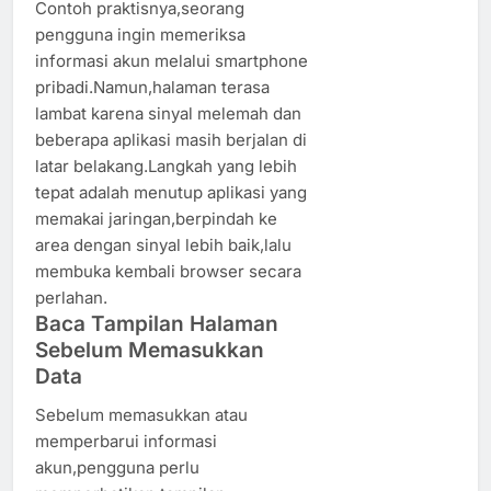
Contoh praktisnya,seorang
pengguna ingin memeriksa
informasi akun melalui smartphone
pribadi.Namun,halaman terasa
lambat karena sinyal melemah dan
beberapa aplikasi masih berjalan di
latar belakang.Langkah yang lebih
tepat adalah menutup aplikasi yang
memakai jaringan,berpindah ke
area dengan sinyal lebih baik,lalu
membuka kembali browser secara
perlahan.
Baca Tampilan Halaman
Sebelum Memasukkan
Data
Sebelum memasukkan atau
memperbarui informasi
akun,pengguna perlu