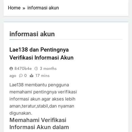
Home
informasi akun
informasi akun
Lae138 dan Pentingnya
Verifikasi Informasi Akun
8470b4e
3 months
ago
0
17 mins
Lae138 membantu pengguna
memahami pentingnya verifikasi
informasi akun agar akses lebih
aman,teratur,stabil,dan nyaman
digunakan.
Memahami Verifikasi
Informasi Akun dalam