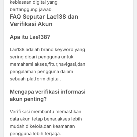
kebiasaan digital yang
bertanggung jawab.
FAQ Seputar Lae138 dan
Verifikasi Akun
Apa itu Lae138?
Lae138 adalah brand keyword yang
sering dicari pengguna untuk
memahami akses,fitur,navigasi,dan
pengalaman pengguna dalam
sebuah platform digital.
Mengapa verifikasi informasi
akun penting?
Verifikasi membantu memastikan
data akun tetap benar,akses lebih
mudah dikelola,dan keamanan
pengguna lebih terjaga.