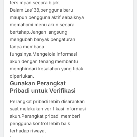
tersimpan secara bijak.
Dalam Lae138,pengguna baru
maupun pengguna aktif sebaiknya
memahami menu akun secara
bertahap.Jangan langsung
mengubah banyak pengaturan
tanpa membaca
fungsinya.Mengelola informasi
akun dengan tenang membantu
menghindari kesalahan yang tidak
diperlukan.
Gunakan Perangkat
Pribadi untuk Verifikasi
Perangkat pribadi lebih disarankan
saat melakukan verifikasi informasi
akun.Perangkat pribadi memberi
pengguna kontrol lebih baik
terhadap riwayat