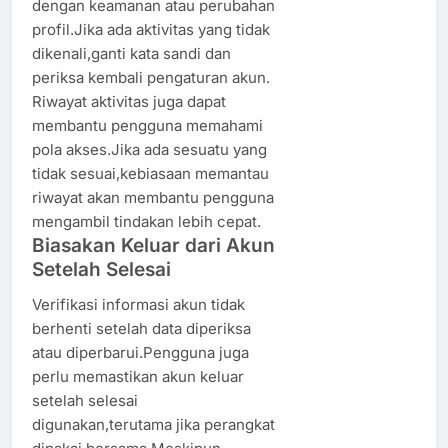
dengan keamanan atau perubahan
profil.Jika ada aktivitas yang tidak
dikenali,ganti kata sandi dan
periksa kembali pengaturan akun.
Riwayat aktivitas juga dapat
membantu pengguna memahami
pola akses.Jika ada sesuatu yang
tidak sesuai,kebiasaan memantau
riwayat akan membantu pengguna
mengambil tindakan lebih cepat.
Biasakan Keluar dari Akun
Setelah Selesai
Verifikasi informasi akun tidak
berhenti setelah data diperiksa
atau diperbarui.Pengguna juga
perlu memastikan akun keluar
setelah selesai
digunakan,terutama jika perangkat