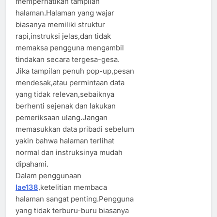
memperhatikan tampilan
halaman.Halaman yang wajar
biasanya memiliki struktur
rapi,instruksi jelas,dan tidak
memaksa pengguna mengambil
tindakan secara tergesa-gesa.
Jika tampilan penuh pop-up,pesan
mendesak,atau permintaan data
yang tidak relevan,sebaiknya
berhenti sejenak dan lakukan
pemeriksaan ulang.Jangan
memasukkan data pribadi sebelum
yakin bahwa halaman terlihat
normal dan instruksinya mudah
dipahami.
Dalam penggunaan
lae138
,ketelitian membaca
halaman sangat penting.Pengguna
yang tidak terburu-buru biasanya