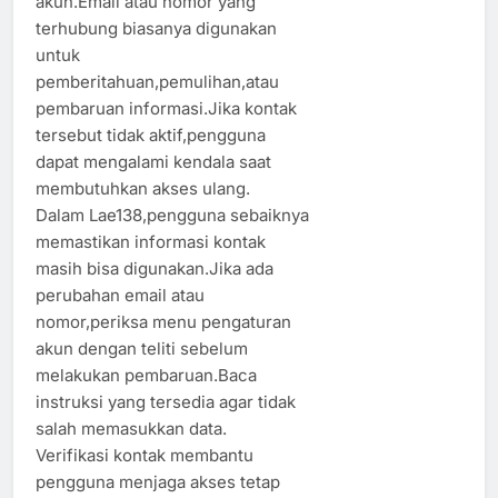
akun.Email atau nomor yang
terhubung biasanya digunakan
untuk
pemberitahuan,pemulihan,atau
pembaruan informasi.Jika kontak
tersebut tidak aktif,pengguna
dapat mengalami kendala saat
membutuhkan akses ulang.
Dalam Lae138,pengguna sebaiknya
memastikan informasi kontak
masih bisa digunakan.Jika ada
perubahan email atau
nomor,periksa menu pengaturan
akun dengan teliti sebelum
melakukan pembaruan.Baca
instruksi yang tersedia agar tidak
salah memasukkan data.
Verifikasi kontak membantu
pengguna menjaga akses tetap