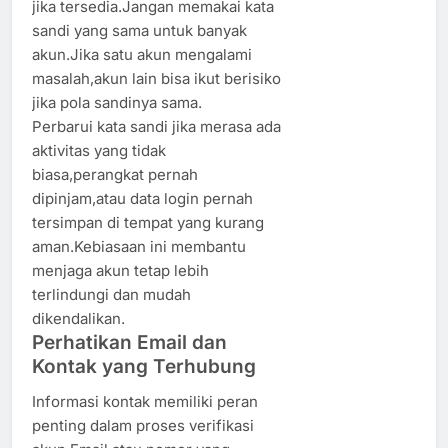
jika tersedia.Jangan memakai kata
sandi yang sama untuk banyak
akun.Jika satu akun mengalami
masalah,akun lain bisa ikut berisiko
jika pola sandinya sama.
Perbarui kata sandi jika merasa ada
aktivitas yang tidak
biasa,perangkat pernah
dipinjam,atau data login pernah
tersimpan di tempat yang kurang
aman.Kebiasaan ini membantu
menjaga akun tetap lebih
terlindungi dan mudah
dikendalikan.
Perhatikan Email dan
Kontak yang Terhubung
Informasi kontak memiliki peran
penting dalam proses verifikasi