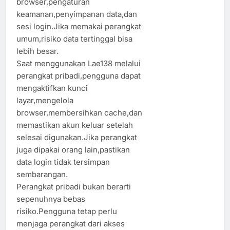
browser,pengaturan
keamanan,penyimpanan data,dan
sesi login.Jika memakai perangkat
umum,risiko data tertinggal bisa
lebih besar.
Saat menggunakan Lae138 melalui
perangkat pribadi,pengguna dapat
mengaktifkan kunci
layar,mengelola
browser,membersihkan cache,dan
memastikan akun keluar setelah
selesai digunakan.Jika perangkat
juga dipakai orang lain,pastikan
data login tidak tersimpan
sembarangan.
Perangkat pribadi bukan berarti
sepenuhnya bebas
risiko.Pengguna tetap perlu
menjaga perangkat dari akses