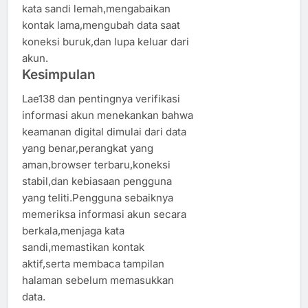
kata sandi lemah,mengabaikan
kontak lama,mengubah data saat
koneksi buruk,dan lupa keluar dari
akun.
Kesimpulan
Lae138 dan pentingnya verifikasi
informasi akun menekankan bahwa
keamanan digital dimulai dari data
yang benar,perangkat yang
aman,browser terbaru,koneksi
stabil,dan kebiasaan pengguna
yang teliti.Pengguna sebaiknya
memeriksa informasi akun secara
berkala,menjaga kata
sandi,memastikan kontak
aktif,serta membaca tampilan
halaman sebelum memasukkan
data.