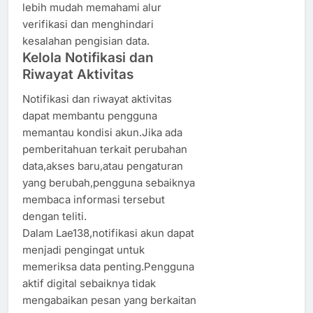
lebih mudah memahami alur
verifikasi dan menghindari
kesalahan pengisian data.
Kelola Notifikasi dan
Riwayat Aktivitas
Notifikasi dan riwayat aktivitas
dapat membantu pengguna
memantau kondisi akun.Jika ada
pemberitahuan terkait perubahan
data,akses baru,atau pengaturan
yang berubah,pengguna sebaiknya
membaca informasi tersebut
dengan teliti.
Dalam Lae138,notifikasi akun dapat
menjadi pengingat untuk
memeriksa data penting.Pengguna
aktif digital sebaiknya tidak
mengabaikan pesan yang berkaitan