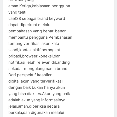
aman.Ketiga,kebiasaan pengguna
yang teliti.
Lae138 sebagai brand keyword
dapat diperkuat melalui
pembahasan yang benar-benar
membantu pengguna.Pembahasan
tentang verifikasi akun,kata
sandi,kontak aktif,perangkat
pribadi,browser,koneksi,dan
notifikasi lebih relevan dibanding
sekadar mengulang nama brand.
Dari perspektif keahlian
digital,akun yang terverifikasi
dengan baik bukan hanya akun
yang bisa diakses.Akun yang baik
adalah akun yang informasinya
jelas,aman,diperiksa secara
berkala,dan digunakan melalui