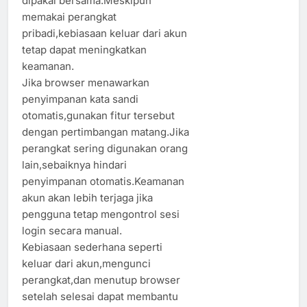
dipakai bersama.Meskipun
memakai perangkat
pribadi,kebiasaan keluar dari akun
tetap dapat meningkatkan
keamanan.
Jika browser menawarkan
penyimpanan kata sandi
otomatis,gunakan fitur tersebut
dengan pertimbangan matang.Jika
perangkat sering digunakan orang
lain,sebaiknya hindari
penyimpanan otomatis.Keamanan
akun akan lebih terjaga jika
pengguna tetap mengontrol sesi
login secara manual.
Kebiasaan sederhana seperti
keluar dari akun,mengunci
perangkat,dan menutup browser
setelah selesai dapat membantu