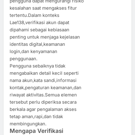
pengguna dapat mengurangi risiko
kesalahan saat mengakses fitur
tertentu.Dalam konteks
Lae138,verifikasi akun dapat
dipahami sebagai kebiasaan
penting untuk menjaga kejelasan
identitas digital,keamanan
login,dan kenyamanan
penggunaan.
Pengguna sebaiknya tidak
mengabaikan detail kecil seperti
nama akun,kata sandi,informasi
kontak,pengaturan keamanan,dan
riwayat aktivitas.Semua elemen
tersebut perlu diperiksa secara
berkala agar pengalaman akses
tetap aman,rapi,dan tidak
membingungkan.
Mengapa Verifikasi