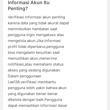
Informasi Akun Itu
Penting?
Verifikasi informasi akun penting
karena data yang tidak akurat dapat
menimbulkan hambatan saat
pengguna ingin mengakses atau
mengelola akun.Jika informasi
profil tidak diperbarui,pengguna
bisa mengalami kesulitan saat
memulihkan akun,menerima
notifikasi,atau memahami status
akses yang sedang digunakan.
Dalam penggunaan
Lae138,verifikasi membantu
pengguna lebih yakin bahwa akun
yang digunakan benar-benar
dikelola dengan baik.Pengguna
dapat memastikan informasi dasar