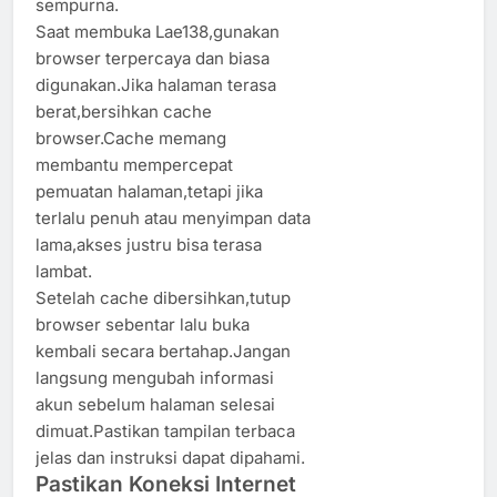
sempurna.
Saat membuka Lae138,gunakan
browser terpercaya dan biasa
digunakan.Jika halaman terasa
berat,bersihkan cache
browser.Cache memang
membantu mempercepat
pemuatan halaman,tetapi jika
terlalu penuh atau menyimpan data
lama,akses justru bisa terasa
lambat.
Setelah cache dibersihkan,tutup
browser sebentar lalu buka
kembali secara bertahap.Jangan
langsung mengubah informasi
akun sebelum halaman selesai
dimuat.Pastikan tampilan terbaca
jelas dan instruksi dapat dipahami.
Pastikan Koneksi Internet