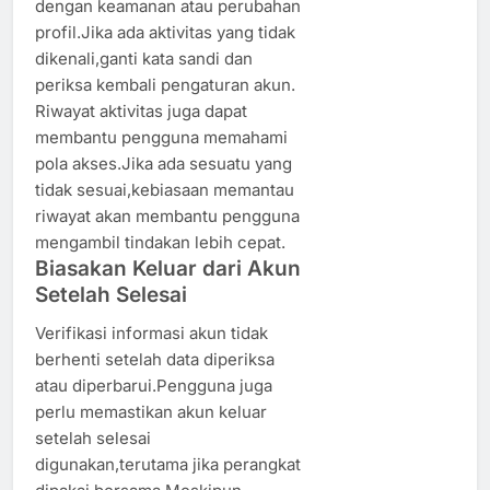
dengan keamanan atau perubahan
profil.Jika ada aktivitas yang tidak
dikenali,ganti kata sandi dan
periksa kembali pengaturan akun.
Riwayat aktivitas juga dapat
membantu pengguna memahami
pola akses.Jika ada sesuatu yang
tidak sesuai,kebiasaan memantau
riwayat akan membantu pengguna
mengambil tindakan lebih cepat.
Biasakan Keluar dari Akun
Setelah Selesai
Verifikasi informasi akun tidak
berhenti setelah data diperiksa
atau diperbarui.Pengguna juga
perlu memastikan akun keluar
setelah selesai
digunakan,terutama jika perangkat