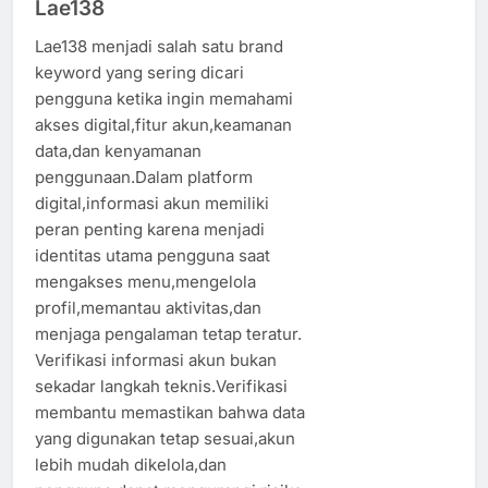
Lae138
Lae138 menjadi salah satu brand
keyword yang sering dicari
pengguna ketika ingin memahami
akses digital,fitur akun,keamanan
data,dan kenyamanan
penggunaan.Dalam platform
digital,informasi akun memiliki
peran penting karena menjadi
identitas utama pengguna saat
mengakses menu,mengelola
profil,memantau aktivitas,dan
menjaga pengalaman tetap teratur.
Verifikasi informasi akun bukan
sekadar langkah teknis.Verifikasi
membantu memastikan bahwa data
yang digunakan tetap sesuai,akun
lebih mudah dikelola,dan