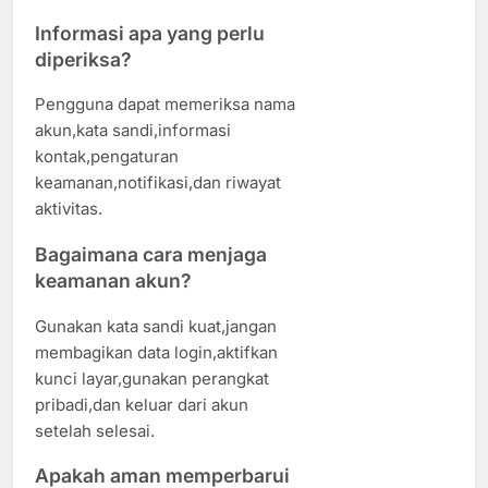
Informasi apa yang perlu
diperiksa?
Pengguna dapat memeriksa nama
akun,kata sandi,informasi
kontak,pengaturan
keamanan,notifikasi,dan riwayat
aktivitas.
Bagaimana cara menjaga
keamanan akun?
Gunakan kata sandi kuat,jangan
membagikan data login,aktifkan
kunci layar,gunakan perangkat
pribadi,dan keluar dari akun
setelah selesai.
Apakah aman memperbarui