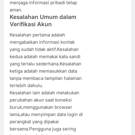
menjaga informasi pribadi tetap
aman.
Kesalahan Umum dalam
Verifikasi Akun
Kesalahan pertama adalah
mengabaikan informasi kontak
yang sudah tidak aktif.Kesalahan
kedua adalah memakai kata sandi
yang terlalu sederhana.Kesalahan
ketiga adalah memasukkan data
tanpa membaca tampilan halaman
terlebih dahulu.
Kesalahan lain adalah melakukan
perubahan akun saat koneksi
buruk,menggunakan browser
lama,atau menyimpan data login di
perangkat yang dipakai
bersama.Pengguna juga sering