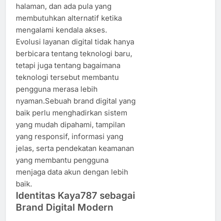
halaman, dan ada pula yang
membutuhkan alternatif ketika
mengalami kendala akses.
Evolusi layanan digital tidak hanya
berbicara tentang teknologi baru,
tetapi juga tentang bagaimana
teknologi tersebut membantu
pengguna merasa lebih
nyaman.Sebuah brand digital yang
baik perlu menghadirkan sistem
yang mudah dipahami, tampilan
yang responsif, informasi yang
jelas, serta pendekatan keamanan
yang membantu pengguna
menjaga data akun dengan lebih
baik.
Identitas Kaya787 sebagai
Brand Digital Modern