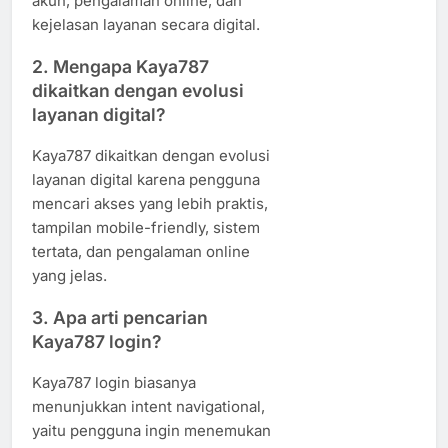
akun, pengalaman online, dan
kejelasan layanan secara digital.
2. Mengapa Kaya787
dikaitkan dengan evolusi
layanan digital?
Kaya787 dikaitkan dengan evolusi
layanan digital karena pengguna
mencari akses yang lebih praktis,
tampilan mobile-friendly, sistem
tertata, dan pengalaman online
yang jelas.
3. Apa arti pencarian
Kaya787 login?
Kaya787 login biasanya
menunjukkan intent navigational,
yaitu pengguna ingin menemukan