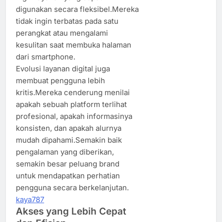
digunakan secara fleksibel.Mereka
tidak ingin terbatas pada satu
perangkat atau mengalami
kesulitan saat membuka halaman
dari smartphone.
Evolusi layanan digital juga
membuat pengguna lebih
kritis.Mereka cenderung menilai
apakah sebuah platform terlihat
profesional, apakah informasinya
konsisten, dan apakah alurnya
mudah dipahami.Semakin baik
pengalaman yang diberikan,
semakin besar peluang brand
untuk mendapatkan perhatian
pengguna secara berkelanjutan.
kaya787
Akses yang Lebih Cepat