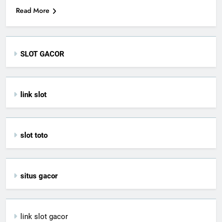
Read More
SLOT GACOR
link slot
slot toto
situs gacor
link slot gacor