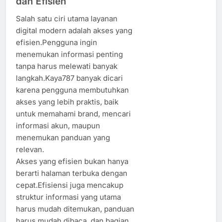
dan Efisien
Salah satu ciri utama layanan
digital modern adalah akses yang
efisien.Pengguna ingin
menemukan informasi penting
tanpa harus melewati banyak
langkah.Kaya787 banyak dicari
karena pengguna membutuhkan
akses yang lebih praktis, baik
untuk memahami brand, mencari
informasi akun, maupun
menemukan panduan yang
relevan.
Akses yang efisien bukan hanya
berarti halaman terbuka dengan
cepat.Efisiensi juga mencakup
struktur informasi yang utama
harus mudah ditemukan, panduan
harus mudah dibaca, dan bagian