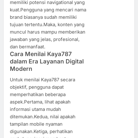
memiliki potensi navigational yang
kuat.Pengguna yang mencari nama
brand biasanya sudah memiliki
tujuan tertentu.Maka, konten yang
muncul harus mampu memberikan
jawaban yang jelas, profesional,
dan bermanfaat.
Cara Menilai Kaya787
dalam Era Layanan Digital
Modern
Untuk menilai Kaya787 secara
objektif, pengguna dapat
memperhatikan beberapa
aspek.Pertama, lihat apakah
informasi utama mudah
ditemukan.Kedua, nilai apakah
tampilan mobile nyaman
digunakan.Ketiga, perhatikan