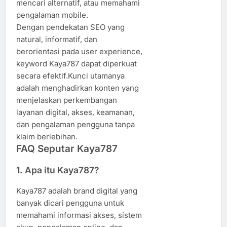
mencari alternatif, atau memahami
pengalaman mobile.
Dengan pendekatan SEO yang
natural, informatif, dan
berorientasi pada user experience,
keyword Kaya787 dapat diperkuat
secara efektif.Kunci utamanya
adalah menghadirkan konten yang
menjelaskan perkembangan
layanan digital, akses, keamanan,
dan pengalaman pengguna tanpa
klaim berlebihan.
FAQ Seputar Kaya787
1. Apa itu Kaya787?
Kaya787 adalah brand digital yang
banyak dicari pengguna untuk
memahami informasi akses, sistem