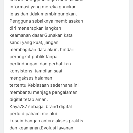
informasi yang mereka gunakan
jelas dan tidak membingungkan.
Pengguna sebaiknya membiasakan
diri menerapkan langkah
keamanan dasar.Gunakan kata
sandi yang kuat, jangan
membagikan data akun, hindari
perangkat publik tanpa
perlindungan, dan perhatikan
konsistensi tampilan saat
mengakses halaman
tertentu.Kebiasaan sederhana ini
membantu menjaga pengalaman
digital tetap aman.
Kaya787 sebagai brand digital
perlu dipahami melalui
keseimbangan antara akses praktis
dan keamanan.Evolusi layanan