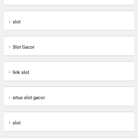
slot
Slot Gacor
link slot
situs slot gacor
slot