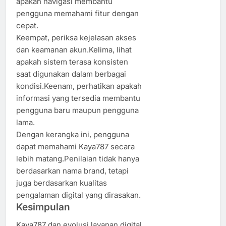
apakah navigasi membantu
pengguna memahami fitur dengan
cepat.
Keempat, periksa kejelasan akses
dan keamanan akun.Kelima, lihat
apakah sistem terasa konsisten
saat digunakan dalam berbagai
kondisi.Keenam, perhatikan apakah
informasi yang tersedia membantu
pengguna baru maupun pengguna
lama.
Dengan kerangka ini, pengguna
dapat memahami Kaya787 secara
lebih matang.Penilaian tidak hanya
berdasarkan nama brand, tetapi
juga berdasarkan kualitas
pengalaman digital yang dirasakan.
Kesimpulan
Kaya787 dan evolusi layanan digital