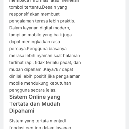
membaca informasi atau menekan
tombol tertentu.Desain yang
responsif akan membuat
pengalaman terasa lebih praktis.
Dalam layanan digital modern,
tampilan mobile yang baik juga
dapat meningkatkan rasa
percaya.Pengguna biasanya
merasa lebih nyaman saat halaman
terlihat rapi, tidak terlalu padat, dan
mudah dipahami.Kaya787 dapat
dinilai lebih positif jika pengalaman
mobile mendukung kebutuhan
pengguna secara jelas.
Sistem Online yang
Tertata dan Mudah
Dipahami
Sistem yang tertata menjadi
fondasi penting dalam layanan