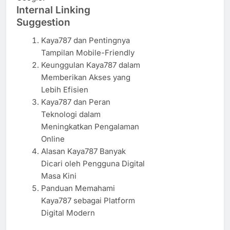
Internal Linking
Suggestion
Kaya787 dan Pentingnya
Tampilan Mobile-Friendly
Keunggulan Kaya787 dalam
Memberikan Akses yang
Lebih Efisien
Kaya787 dan Peran
Teknologi dalam
Meningkatkan Pengalaman
Online
Alasan Kaya787 Banyak
Dicari oleh Pengguna Digital
Masa Kini
Panduan Memahami
Kaya787 sebagai Platform
Digital Modern