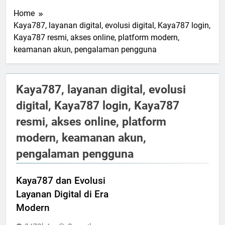
Home
Kaya787, layanan digital, evolusi digital, Kaya787 login,
Kaya787 resmi, akses online, platform modern,
keamanan akun, pengalaman pengguna
Kaya787, layanan digital, evolusi
digital, Kaya787 login, Kaya787
resmi, akses online, platform
modern, keamanan akun,
pengalaman pengguna
Kaya787 dan Evolusi
Layanan Digital di Era
Modern