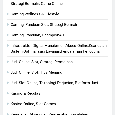
Strategi Bermain, Game Online
Gaming Wellness & Lifestyle
Gaming, Panduan Slot, Strategi Bermain
Gaming, Panduan, Champion4D
Infrastruktur Digital,Manajemen Akses Online,Keandalan
Sistem,Optimalisasi Layanan,Pengalaman Pengguna
Judi Online, Slot, Strategi Permainan
Judi Online, Slot, Tips Menang
Judi Slot Online, Teknologi Perjudian, Platform Judi
Kasino & Regulasi
Kasino Online, Slot Games
Keamanan Akses dan Pencegahan Kesalahan