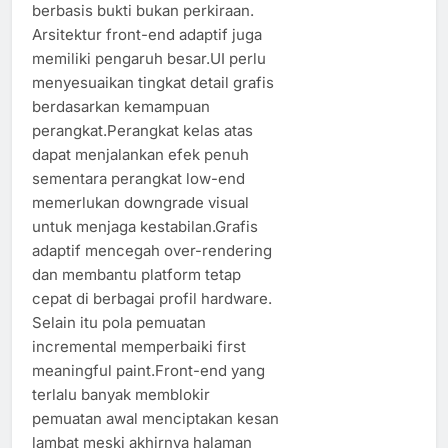
berbasis bukti bukan perkiraan.
Arsitektur front-end adaptif juga
memiliki pengaruh besar.UI perlu
menyesuaikan tingkat detail grafis
berdasarkan kemampuan
perangkat.Perangkat kelas atas
dapat menjalankan efek penuh
sementara perangkat low-end
memerlukan downgrade visual
untuk menjaga kestabilan.Grafis
adaptif mencegah over-rendering
dan membantu platform tetap
cepat di berbagai profil hardware.
Selain itu pola pemuatan
incremental memperbaiki first
meaningful paint.Front-end yang
terlalu banyak memblokir
pemuatan awal menciptakan kesan
lambat meski akhirnya halaman