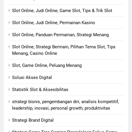
Slot Online, Judi Online, Game Slot, Tips & Trik Slot
Slot Online, Judi Online, Permainan Kasino
Slot Online, Panduan Permainan, Strategi Menang
Slot Online, Strategi Bermain, Pilihan Tema Slot, Tips
Menang, Casino Online
Slot, Game Online, Peluang Menang
Solusi Akses Digital
Statistik Slot & Aksesibilitas
strategi bisnis, pengembangan diri, analisis kompetitif,
leadership, inovasi, personal growth, produktivitas
Strategi Brand Digital