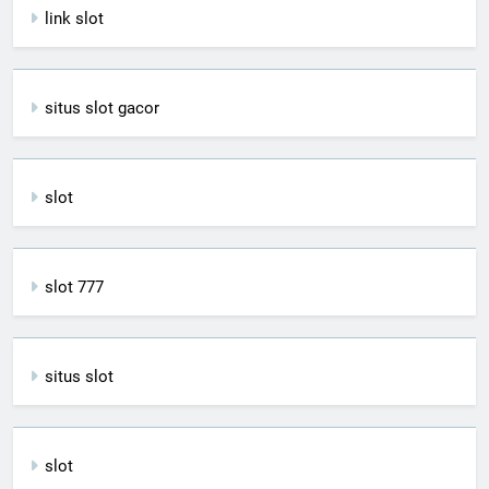
link slot
situs slot gacor
slot
slot 777
situs slot
slot