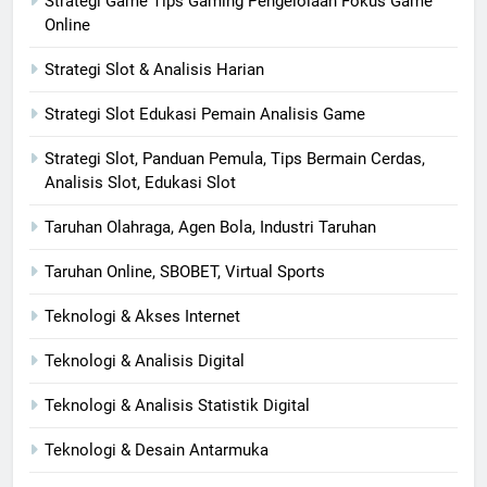
Strategi Game Tips Gaming Pengelolaan Fokus Game
Online
Strategi Slot & Analisis Harian
Strategi Slot Edukasi Pemain Analisis Game
Strategi Slot, Panduan Pemula, Tips Bermain Cerdas,
Analisis Slot, Edukasi Slot
Taruhan Olahraga, Agen Bola, Industri Taruhan
Taruhan Online, SBOBET, Virtual Sports
Teknologi & Akses Internet
Teknologi & Analisis Digital
Teknologi & Analisis Statistik Digital
Teknologi & Desain Antarmuka