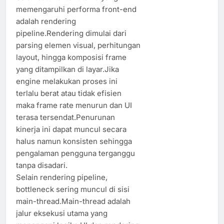
memengaruhi performa front-end
adalah rendering
pipeline.Rendering dimulai dari
parsing elemen visual, perhitungan
layout, hingga komposisi frame
yang ditampilkan di layar.Jika
engine melakukan proses ini
terlalu berat atau tidak efisien
maka frame rate menurun dan UI
terasa tersendat.Penurunan
kinerja ini dapat muncul secara
halus namun konsisten sehingga
pengalaman pengguna terganggu
tanpa disadari.
Selain rendering pipeline,
bottleneck sering muncul di sisi
main-thread.Main-thread adalah
jalur eksekusi utama yang