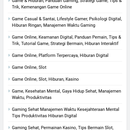
Game & Hiburan, Panduan Gaming, Strategi Game, Tips &
Trik, Kemenangan Game Online
Game Casual & Santai, Lifestyle Gamer, Psikologi Digital,
Hiburan Ringan, Manajemen Waktu Gaming
Game Online, Keamanan Digital, Panduan Pemain, Tips &
Trik, Tutorial Game, Strategi Bermain, Hiburan Interaktif
Game Online, Platform Terpercaya, Hiburan Digital
Game Online, Slot
Game Online, Slot, Hiburan, Kasino
Game, Kesehatan Mental, Gaya Hidup Sehat, Manajemen
Waktu, Produktivitas
Gaming Sehat Manajemen Waktu Kesejahteraan Mental
Tips Produktivitas Hiburan Digital
Gaming Sehat, Permainan Kasino, Tips Bermain Slot,