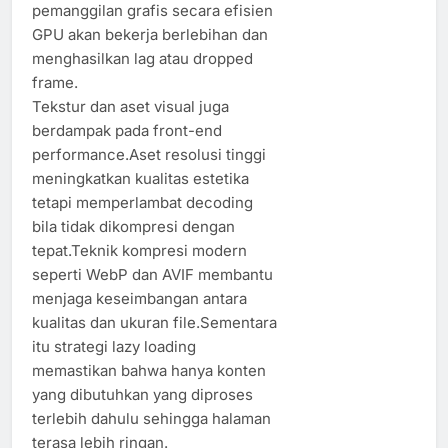
pemanggilan grafis secara efisien
GPU akan bekerja berlebihan dan
menghasilkan lag atau dropped
frame.
Tekstur dan aset visual juga
berdampak pada front-end
performance.Aset resolusi tinggi
meningkatkan kualitas estetika
tetapi memperlambat decoding
bila tidak dikompresi dengan
tepat.Teknik kompresi modern
seperti WebP dan AVIF membantu
menjaga keseimbangan antara
kualitas dan ukuran file.Sementara
itu strategi lazy loading
memastikan bahwa hanya konten
yang dibutuhkan yang diproses
terlebih dahulu sehingga halaman
terasa lebih ringan.