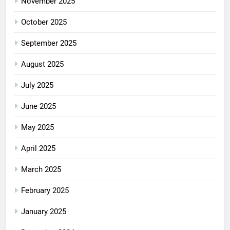
November 2025
October 2025
September 2025
August 2025
July 2025
June 2025
May 2025
April 2025
March 2025
February 2025
January 2025