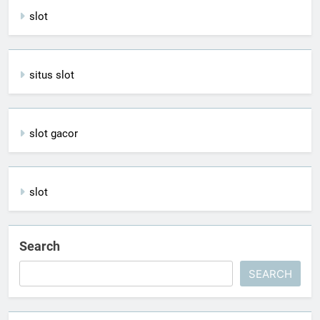
slot
situs slot
slot gacor
slot
Search
SEARCH