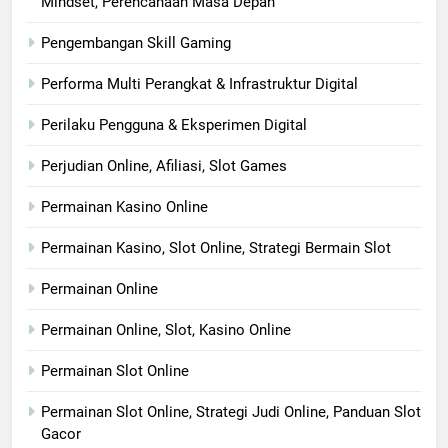
Mindset, Perencanaan Masa Depan
Pengembangan Skill Gaming
Performa Multi Perangkat & Infrastruktur Digital
Perilaku Pengguna & Eksperimen Digital
Perjudian Online, Afiliasi, Slot Games
Permainan Kasino Online
Permainan Kasino, Slot Online, Strategi Bermain Slot
Permainan Online
Permainan Online, Slot, Kasino Online
Permainan Slot Online
Permainan Slot Online, Strategi Judi Online, Panduan Slot
Gacor