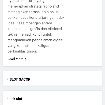
nyaman.Platform yang
menerapkan strategi front-end
matang akan terasa lebih halus
bahkan pada kondisi jaringan tidak
ideal.Keseimbangan antara
kompleksitas grafis dan efisiensi
teknis menjadi kunci untuk
menghadirkan pengalaman digital
yang konsisten sekaligus
berkualitas tinggi.
Read More
SLOT GACOR
link slot