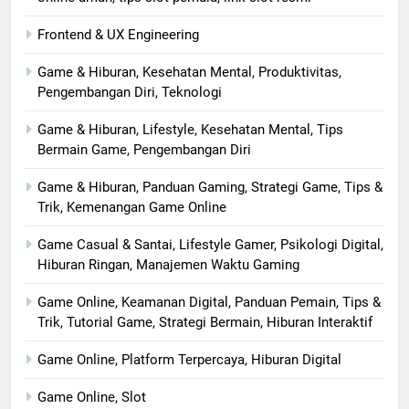
Frontend & UX Engineering
Game & Hiburan, Kesehatan Mental, Produktivitas,
Pengembangan Diri, Teknologi
Game & Hiburan, Lifestyle, Kesehatan Mental, Tips
Bermain Game, Pengembangan Diri
Game & Hiburan, Panduan Gaming, Strategi Game, Tips &
Trik, Kemenangan Game Online
Game Casual & Santai, Lifestyle Gamer, Psikologi Digital,
Hiburan Ringan, Manajemen Waktu Gaming
Game Online, Keamanan Digital, Panduan Pemain, Tips &
Trik, Tutorial Game, Strategi Bermain, Hiburan Interaktif
Game Online, Platform Terpercaya, Hiburan Digital
Game Online, Slot