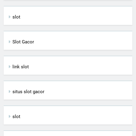
slot
Slot Gacor
link slot
situs slot gacor
slot