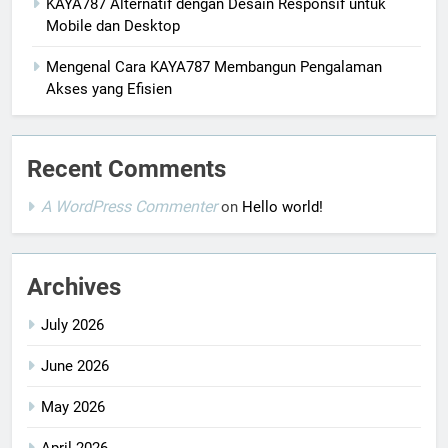
KAYA787 Alternatif dengan Desain Responsif untuk
Mobile dan Desktop
Mengenal Cara KAYA787 Membangun Pengalaman
Akses yang Efisien
Recent Comments
A WordPress Commenter
on
Hello world!
Archives
July 2026
June 2026
May 2026