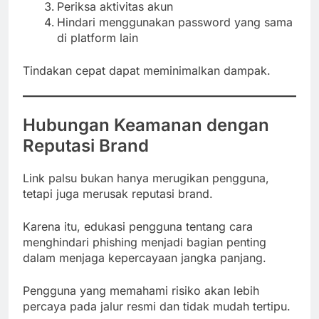
Periksa aktivitas akun
Hindari menggunakan password yang sama
di platform lain
Tindakan cepat dapat meminimalkan dampak.
Hubungan Keamanan dengan
Reputasi Brand
Link palsu bukan hanya merugikan pengguna,
tetapi juga merusak reputasi brand.
Karena itu, edukasi pengguna tentang cara
menghindari phishing menjadi bagian penting
dalam menjaga kepercayaan jangka panjang.
Pengguna yang memahami risiko akan lebih
percaya pada jalur resmi dan tidak mudah tertipu.