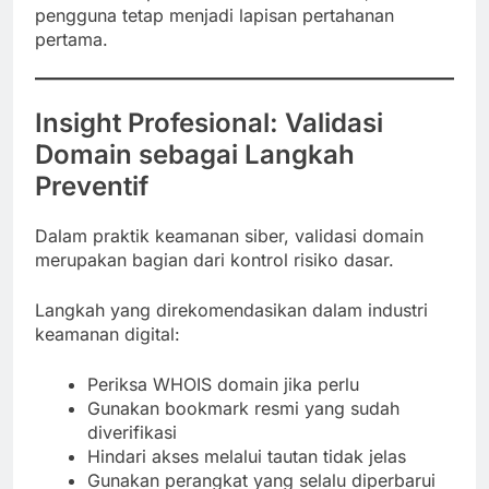
pengguna tetap menjadi lapisan pertahanan
pertama.
Insight Profesional: Validasi
Domain sebagai Langkah
Preventif
Dalam praktik keamanan siber, validasi domain
merupakan bagian dari kontrol risiko dasar.
Langkah yang direkomendasikan dalam industri
keamanan digital:
Periksa WHOIS domain jika perlu
Gunakan bookmark resmi yang sudah
diverifikasi
Hindari akses melalui tautan tidak jelas
Gunakan perangkat yang selalu diperbarui