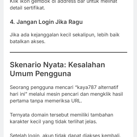
Klik ikon gembok di address bar untuk melihat
detail sertifikat.
4. Jangan Login Jika Ragu
Jika ada kejanggalan kecil sekalipun, lebih baik
batalkan akses.
Skenario Nyata: Kesalahan
Umum Pengguna
Seorang pengguna mencari “kaya787 alternatif
hari ini” melalui mesin pencari dan mengklik hasil
pertama tanpa memeriksa URL.
Ternyata domain tersebut memiliki tambahan
karakter kecil yang tidak terlihat jelas.
Setelah login, akun tidak dapat diakses kembali.