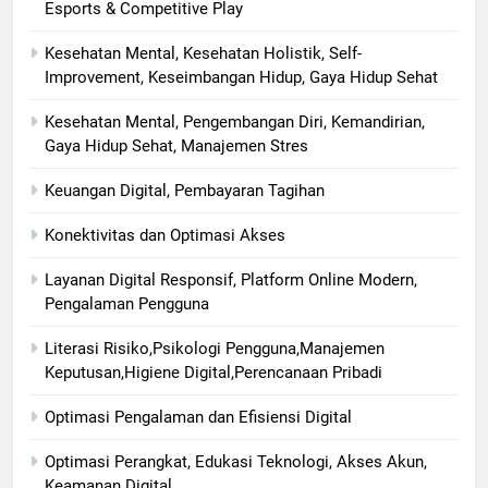
Esports & Competitive Play
Kesehatan Mental, Kesehatan Holistik, Self-
Improvement, Keseimbangan Hidup, Gaya Hidup Sehat
Kesehatan Mental, Pengembangan Diri, Kemandirian,
Gaya Hidup Sehat, Manajemen Stres
Keuangan Digital, Pembayaran Tagihan
Konektivitas dan Optimasi Akses
Layanan Digital Responsif, Platform Online Modern,
Pengalaman Pengguna
Literasi Risiko,Psikologi Pengguna,Manajemen
Keputusan,Higiene Digital,Perencanaan Pribadi
Optimasi Pengalaman dan Efisiensi Digital
Optimasi Perangkat, Edukasi Teknologi, Akses Akun,
Keamanan Digital