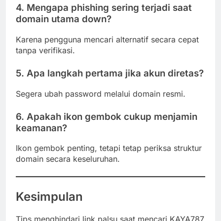
4. Mengapa phishing sering terjadi saat
domain utama down?
Karena pengguna mencari alternatif secara cepat
tanpa verifikasi.
5. Apa langkah pertama jika akun diretas?
Segera ubah password melalui domain resmi.
6. Apakah ikon gembok cukup menjamin
keamanan?
Ikon gembok penting, tetapi tetap periksa struktur
domain secara keseluruhan.
Kesimpulan
Tips menghindari link palsu saat mencari KAYA787