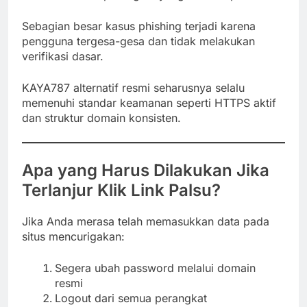
Sebagian besar kasus phishing terjadi karena
pengguna tergesa-gesa dan tidak melakukan
verifikasi dasar.
KAYA787 alternatif resmi seharusnya selalu
memenuhi standar keamanan seperti HTTPS aktif
dan struktur domain konsisten.
Apa yang Harus Dilakukan Jika
Terlanjur Klik Link Palsu?
Jika Anda merasa telah memasukkan data pada
situs mencurigakan:
Segera ubah password melalui domain
resmi
Logout dari semua perangkat