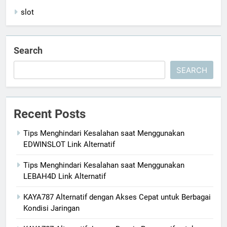
slot
Search
SEARCH
Recent Posts
Tips Menghindari Kesalahan saat Menggunakan
EDWINSLOT Link Alternatif
Tips Menghindari Kesalahan saat Menggunakan
LEBAH4D Link Alternatif
KAYA787 Alternatif dengan Akses Cepat untuk Berbagai
Kondisi Jaringan