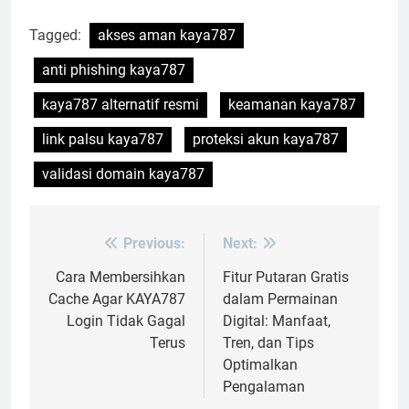
Tagged:
akses aman kaya787
anti phishing kaya787
kaya787 alternatif resmi
keamanan kaya787
link palsu kaya787
proteksi akun kaya787
validasi domain kaya787
Previous:
Next:
Post
navigation
Cara Membersihkan
Fitur Putaran Gratis
Cache Agar KAYA787
dalam Permainan
Login Tidak Gagal
Digital: Manfaat,
Terus
Tren, dan Tips
Optimalkan
Pengalaman