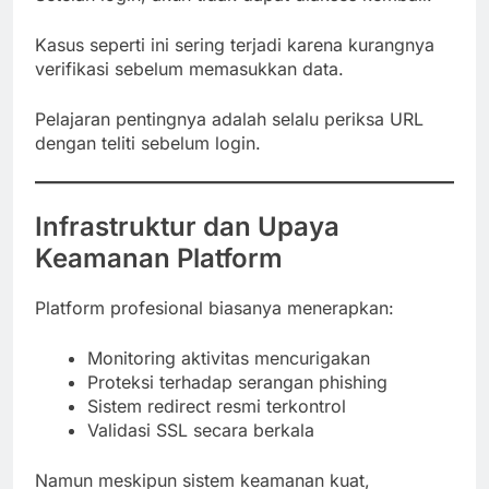
Kasus seperti ini sering terjadi karena kurangnya
verifikasi sebelum memasukkan data.
Pelajaran pentingnya adalah selalu periksa URL
dengan teliti sebelum login.
Infrastruktur dan Upaya
Keamanan Platform
Platform profesional biasanya menerapkan:
Monitoring aktivitas mencurigakan
Proteksi terhadap serangan phishing
Sistem redirect resmi terkontrol
Validasi SSL secara berkala
Namun meskipun sistem keamanan kuat,