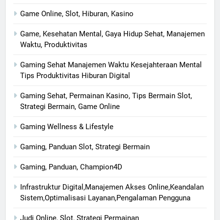
Game Online, Slot, Hiburan, Kasino
Game, Kesehatan Mental, Gaya Hidup Sehat, Manajemen
Waktu, Produktivitas
Gaming Sehat Manajemen Waktu Kesejahteraan Mental
Tips Produktivitas Hiburan Digital
Gaming Sehat, Permainan Kasino, Tips Bermain Slot,
Strategi Bermain, Game Online
Gaming Wellness & Lifestyle
Gaming, Panduan Slot, Strategi Bermain
Gaming, Panduan, Champion4D
Infrastruktur Digital,Manajemen Akses Online,Keandalan
Sistem,Optimalisasi Layanan,Pengalaman Pengguna
Judi Online, Slot, Strategi Permainan