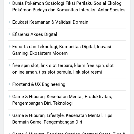
Dunia Pokémon Sosiologi Fiksi Perilaku Sosial Ekologi
Pokémon Budaya dan Komunitas Interaksi Antar Spesies
Edukasi Keamanan & Validasi Domain
Efisiensi Akses Digital
Esports dan Teknologi, Komunitas Digital, Inovasi
Gaming, Ekosistem Modern
free spin slot, link slot terbaru, klaim free spin, slot
online aman, tips slot pemula, link slot resmi
Frontend & UX Engineering
Game & Hiburan, Kesehatan Mental, Produktivitas,
Pengembangan Diri, Teknologi
Game & Hiburan, Lifestyle, Kesehatan Mental, Tips
Bermain Game, Pengembangan Diri