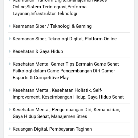
Online,Sistem Terintegrasi,Performa
Layanan,Infrastruktur Teknologi
Keamanan Siber / Teknologi & Gaming
Keamanan Siber, Teknologi Digital, Platform Online
Kesehatan & Gaya Hidup
Kesehatan Mental Gamer Tips Bermain Game Sehat
Psikologi dalam Game Pengembangan Diri Gamer
Esports & Competitive Play
Kesehatan Mental, Kesehatan Holistik, Self-
Improvement, Keseimbangan Hidup, Gaya Hidup Sehat
Kesehatan Mental, Pengembangan Diri, Kemandirian,
Gaya Hidup Sehat, Manajemen Stres
Keuangan Digital, Pembayaran Tagihan