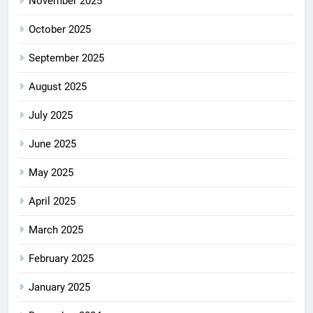
November 2025
October 2025
September 2025
August 2025
July 2025
June 2025
May 2025
April 2025
March 2025
February 2025
January 2025