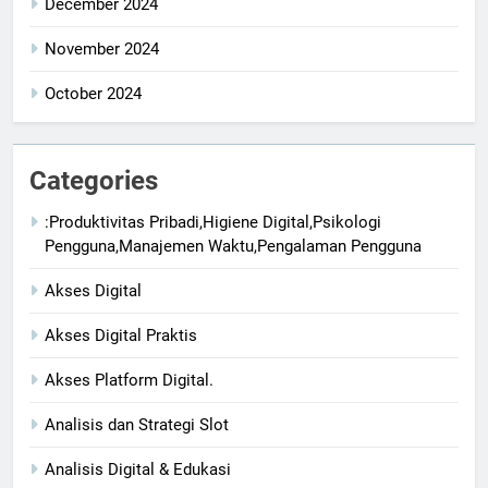
December 2024
November 2024
October 2024
Categories
:Produktivitas Pribadi,Higiene Digital,Psikologi
Pengguna,Manajemen Waktu,Pengalaman Pengguna
Akses Digital
Akses Digital Praktis
Akses Platform Digital.
Analisis dan Strategi Slot
Analisis Digital & Edukasi