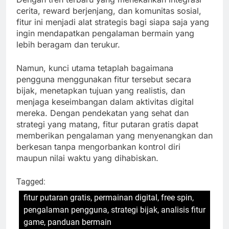
cerita, reward berjenjang, dan komunitas sosial,
fitur ini menjadi alat strategis bagi siapa saja yang
ingin mendapatkan pengalaman bermain yang
lebih beragam dan terukur.
Namun, kunci utama tetaplah bagaimana
pengguna menggunakan fitur tersebut secara
bijak, menetapkan tujuan yang realistis, dan
menjaga keseimbangan dalam aktivitas digital
mereka. Dengan pendekatan yang sehat dan
strategi yang matang, fitur putaran gratis dapat
memberikan pengalaman yang menyenangkan dan
berkesan tanpa mengorbankan kontrol diri
maupun nilai waktu yang dihabiskan.
Tagged:
fitur putaran gratis, permainan digital, free spin,
pengalaman pengguna, strategi bijak, analisis fitur
game, panduan bermain