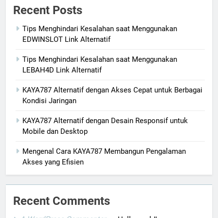
Recent Posts
Tips Menghindari Kesalahan saat Menggunakan
EDWINSLOT Link Alternatif
Tips Menghindari Kesalahan saat Menggunakan
LEBAH4D Link Alternatif
KAYA787 Alternatif dengan Akses Cepat untuk Berbagai
Kondisi Jaringan
KAYA787 Alternatif dengan Desain Responsif untuk
Mobile dan Desktop
Mengenal Cara KAYA787 Membangun Pengalaman
Akses yang Efisien
Recent Comments