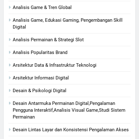
Analisis Game & Tren Global
Analisis Game, Edukasi Gaming, Pengembangan Skill
Digital
Analisis Permainan & Strategi Slot
Analisis Popularitas Brand
Arsitektur Data & Infrastruktur Teknologi
Arsitektur Informasi Digital
Desain & Psikologi Digital
Desain Antarmuka Permainan Digital,Pengalaman
Pengguna Interaktif,Analisis Visual Game,Studi Sistem
Permainan
Desain Lintas Layar dan Konsistensi Pengalaman Akses