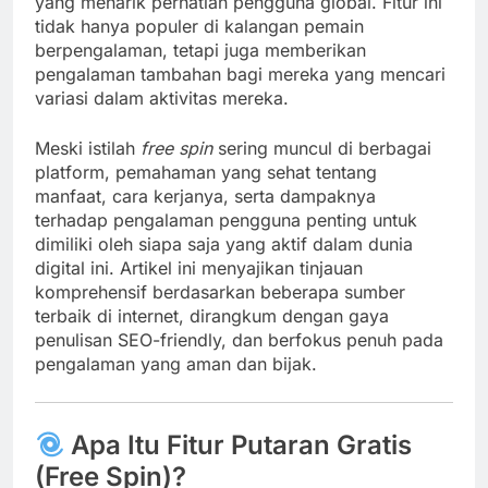
yang menarik perhatian pengguna global. Fitur ini
tidak hanya populer di kalangan pemain
berpengalaman, tetapi juga memberikan
pengalaman tambahan bagi mereka yang mencari
variasi dalam aktivitas mereka.
Meski istilah
free spin
sering muncul di berbagai
platform, pemahaman yang sehat tentang
manfaat, cara kerjanya, serta dampaknya
terhadap pengalaman pengguna penting untuk
dimiliki oleh siapa saja yang aktif dalam dunia
digital ini. Artikel ini menyajikan tinjauan
komprehensif berdasarkan beberapa sumber
terbaik di internet, dirangkum dengan gaya
penulisan SEO-friendly, dan berfokus penuh pada
pengalaman yang aman dan bijak.
Apa Itu Fitur Putaran Gratis
(Free Spin)?