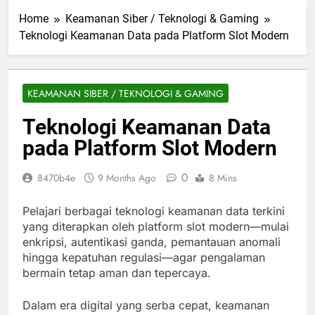
Home
Keamanan Siber / Teknologi & Gaming
Teknologi Keamanan Data pada Platform Slot Modern
KEAMANAN SIBER / TEKNOLOGI & GAMING
Teknologi Keamanan Data
pada Platform Slot Modern
0
8470b4e
9 Months Ago
8 Mins
Pelajari berbagai teknologi keamanan data terkini
yang diterapkan oleh platform slot modern—mulai
enkripsi, autentikasi ganda, pemantauan anomali
hingga kepatuhan regulasi—agar pengalaman
bermain tetap aman dan tepercaya.
Dalam era digital yang serba cepat, keamanan