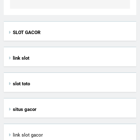
SLOT GACOR
link slot
slot toto
situs gacor
link slot gacor