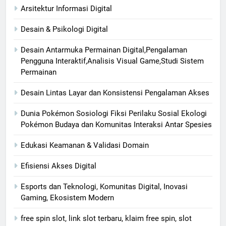
Arsitektur Informasi Digital
Desain & Psikologi Digital
Desain Antarmuka Permainan Digital,Pengalaman
Pengguna Interaktif,Analisis Visual Game,Studi Sistem
Permainan
Desain Lintas Layar dan Konsistensi Pengalaman Akses
Dunia Pokémon Sosiologi Fiksi Perilaku Sosial Ekologi
Pokémon Budaya dan Komunitas Interaksi Antar Spesies
Edukasi Keamanan & Validasi Domain
Efisiensi Akses Digital
Esports dan Teknologi, Komunitas Digital, Inovasi
Gaming, Ekosistem Modern
free spin slot, link slot terbaru, klaim free spin, slot