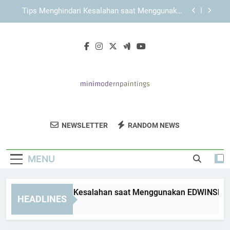
Skip
KAYA787 Alternatif dengan Akses Cepat untuk
to
Berbagai Kondisi Jaringan
content
KAYA787 Alternatif dengan Desain Responsif
untuk Mobile dan Desktop
Tips Menghindari Kesalahan saat Menggunakan
EDWINSLOT Link Alternatif
Tips Menghindari Kesalahan saat Menggunakan
LEBAH4D Link Alternatif
KAYA787 Alternatif dengan Akses Cepat untuk
Berbagai Kondisi Jaringan
Mini Modern
Temukan Seni Lukisan Modern Yang Unik Di
KAYA787 Alternatif dengan Desain Responsif
NEWSLETTER
RANDOM NEWS
Paintings
untuk Mobile dan Desktop
Mini Modern Paintings.
MENU
ps Menghindari Kesalahan saat Menggunakan EDWINSLOT Link
HEADLINES
Weeks Ago