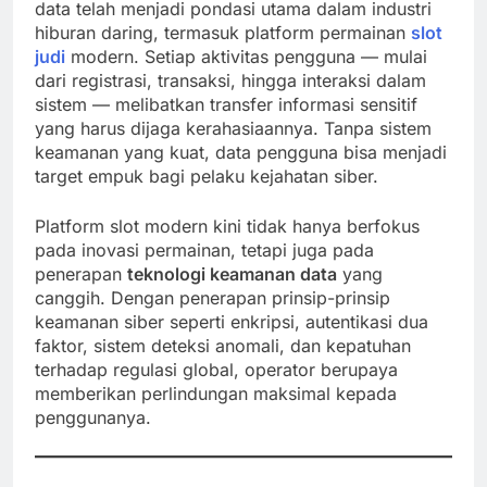
data telah menjadi pondasi utama dalam industri
hiburan daring, termasuk platform permainan
slot
judi
modern. Setiap aktivitas pengguna — mulai
dari registrasi, transaksi, hingga interaksi dalam
sistem — melibatkan transfer informasi sensitif
yang harus dijaga kerahasiaannya. Tanpa sistem
keamanan yang kuat, data pengguna bisa menjadi
target empuk bagi pelaku kejahatan siber.
Platform slot modern kini tidak hanya berfokus
pada inovasi permainan, tetapi juga pada
penerapan
teknologi keamanan data
yang
canggih. Dengan penerapan prinsip-prinsip
keamanan siber seperti enkripsi, autentikasi dua
faktor, sistem deteksi anomali, dan kepatuhan
terhadap regulasi global, operator berupaya
memberikan perlindungan maksimal kepada
penggunanya.