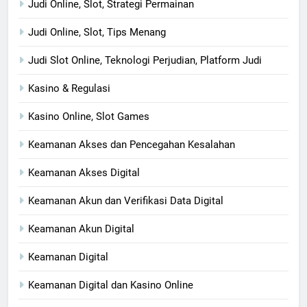
Judi Online, Slot, Strategi Permainan
Judi Online, Slot, Tips Menang
Judi Slot Online, Teknologi Perjudian, Platform Judi
Kasino & Regulasi
Kasino Online, Slot Games
Keamanan Akses dan Pencegahan Kesalahan
Keamanan Akses Digital
Keamanan Akun dan Verifikasi Data Digital
Keamanan Akun Digital
Keamanan Digital
Keamanan Digital dan Kasino Online