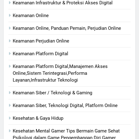
Keamanan Infrastruktur & Proteksi Akses Digital
Keamanan Online
Keamanan Online, Panduan Pemain, Perjudian Online
Keamanan Perjudian Online
Keamanan Platform Digital
Keamanan Platform Digital,Manajemen Akses
Online,Sistem Terintegrasi,Performa
Layanan,Infrastruktur Teknologi
Keamanan Siber / Teknologi & Gaming
Keamanan Siber, Teknologi Digital, Platform Online
Kesehatan & Gaya Hidup
Kesehatan Mental Gamer Tips Bermain Game Sehat
Psikologi dalam Game Pengembangan Diri Gamer