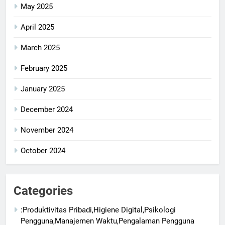
May 2025
April 2025
March 2025
February 2025
January 2025
December 2024
November 2024
October 2024
Categories
:Produktivitas Pribadi,Higiene Digital,Psikologi
Pengguna,Manajemen Waktu,Pengalaman Pengguna