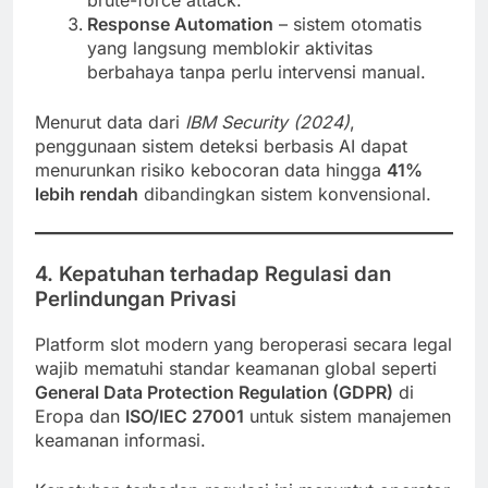
brute-force attack.
Response Automation
– sistem otomatis
yang langsung memblokir aktivitas
berbahaya tanpa perlu intervensi manual.
Menurut data dari
IBM Security (2024)
,
penggunaan sistem deteksi berbasis AI dapat
menurunkan risiko kebocoran data hingga
41%
lebih rendah
dibandingkan sistem konvensional.
4. Kepatuhan terhadap Regulasi dan
Perlindungan Privasi
Platform slot modern yang beroperasi secara legal
wajib mematuhi standar keamanan global seperti
General Data Protection Regulation (GDPR)
di
Eropa dan
ISO/IEC 27001
untuk sistem manajemen
keamanan informasi.