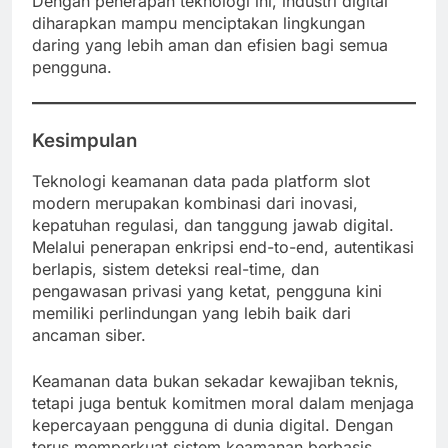
Dengan penerapan teknologi ini, industri digital
diharapkan mampu menciptakan lingkungan
daring yang lebih aman dan efisien bagi semua
pengguna.
Kesimpulan
Teknologi keamanan data pada platform slot
modern merupakan kombinasi dari inovasi,
kepatuhan regulasi, dan tanggung jawab digital.
Melalui penerapan enkripsi end-to-end, autentikasi
berlapis, sistem deteksi real-time, dan
pengawasan privasi yang ketat, pengguna kini
memiliki perlindungan yang lebih baik dari
ancaman siber.
Keamanan data bukan sekadar kewajiban teknis,
tetapi juga bentuk komitmen moral dalam menjaga
kepercayaan pengguna di dunia digital. Dengan
terus memperkuat sistem keamanan berbasis