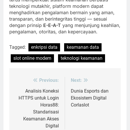
teknologi mutakhir, platform modern dapat
menghadirkan pengalaman bermain yang aman,
transparan, dan berintegritas tinggi — sesuai
dengan prinsip
E-E-A-T
yang menjunjung keahlian,
pengalaman, otoritas, dan kepercayaan.
Tagged:
enkripsi data
keamanan data
slot online modern
teknologi keamanan
Previous:
Next:
Post
navigation
Analisis Koneksi
Dunia Esports dan
HTTPS untuk Login
Ekosistem Digital
Horas88:
Corlaslot
Standarisasi
Keamanan Akses
Digital