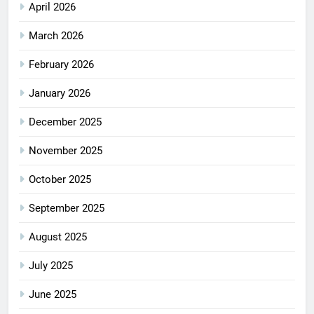
April 2026
March 2026
February 2026
January 2026
December 2025
November 2025
October 2025
September 2025
August 2025
July 2025
June 2025