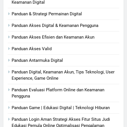
Keamanan Digital
Panduan & Strategi Permainan Digital
Panduan Akses Digital & Keamanan Pengguna
Panduan Akses Efisien dan Keamanan Akun
Panduan Akses Valid
Panduan Antarmuka Digital
Panduan Digital, Keamanan Akun, Tips Teknologi, User
Experience, Game Online
Panduan Evaluasi Platform Online dan Keamanan
Pengguna
Panduan Game | Edukasi Digital | Teknologi Hiburan
Panduan Login Aman Strategi Akses Fitur Situs Judi
Edukasi Pemula Online Optimalisasi Pengalaman