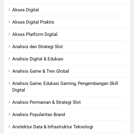
Akses Digital
Akses Digital Praktis
Akses Platform Digital.
Analisis dan Strategi Slot
Analisis Digital & Edukasi
Analisis Game & Tren Global
Analisis Game, Edukasi Gaming, Pengembangan Skill
Digital
Analisis Permainan & Strategi Slot
Analisis Popularitas Brand
Arsitektur Data & Infrastruktur Teknologi