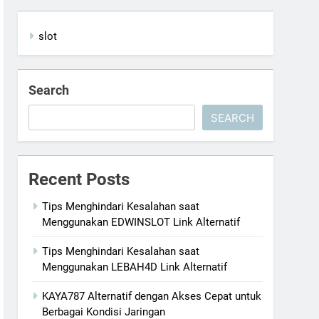
slot
Search
SEARCH
Recent Posts
Tips Menghindari Kesalahan saat
Menggunakan EDWINSLOT Link Alternatif
Tips Menghindari Kesalahan saat
Menggunakan LEBAH4D Link Alternatif
KAYA787 Alternatif dengan Akses Cepat untuk
Berbagai Kondisi Jaringan