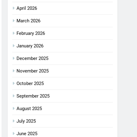
April 2026
March 2026
February 2026
January 2026
December 2025
November 2025
October 2025
September 2025
August 2025
July 2025
June 2025