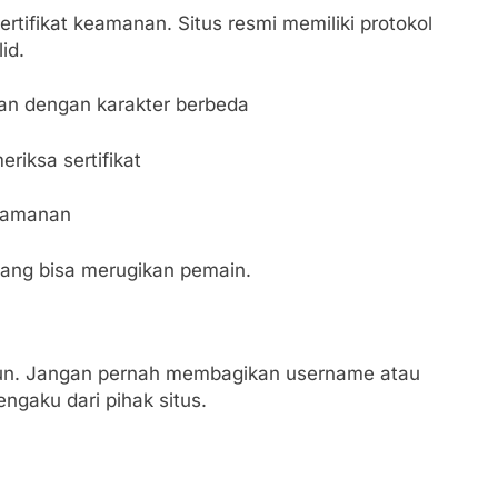
ertifikat keamanan. Situs resmi memiliki protokol
id.
uan dengan karakter berbeda
riksa sertifikat
keamanan
yang bisa merugikan pemain.
kun. Jangan pernah membagikan username atau
gaku dari pihak situs.