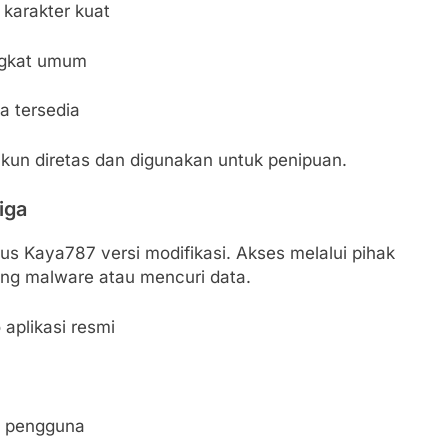
karakter kuat
ngkat umum
ka tersedia
un diretas dan digunakan untuk penipuan.
iga
us Kaya787 versi modifikasi. Akses melalui pihak
ung malware atau mencuri data.
 aplikasi resmi
ew pengguna