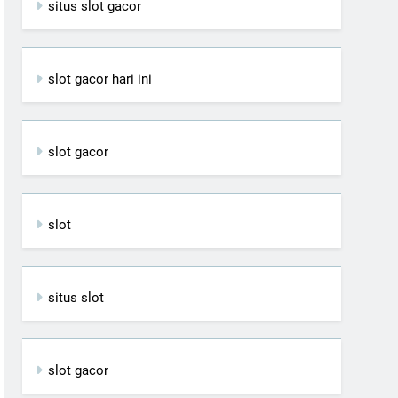
situs slot gacor
slot gacor hari ini
slot gacor
slot
situs slot
slot gacor