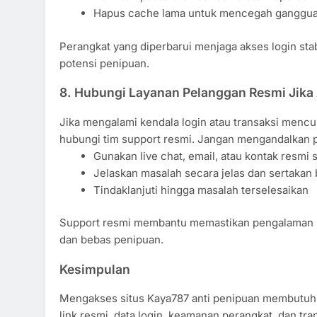
Hapus cache lama untuk mencegah ganggua
Perangkat yang diperbarui menjaga akses login stab
potensi penipuan.
8. Hubungi Layanan Pelanggan Resmi Jika
Jika mengalami kendala login atau transaksi mencu
hubungi tim support resmi. Jangan mengandalkan p
Gunakan live chat, email, atau kontak resmi s
Jelaskan masalah secara jelas dan sertakan b
Tindaklanjuti hingga masalah terselesaikan
Support resmi membantu memastikan pengalaman 
dan bebas penipuan.
Kesimpulan
Mengakses situs Kaya787 anti penipuan membutuh
link resmi, data login, keamanan perangkat, dan tr