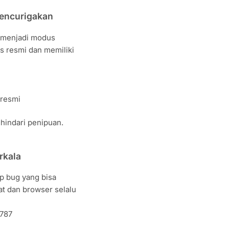
encurigakan
 menjadi modus
s resmi dan memiliki
 resmi
hindari penipuan.
rkala
ap bug yang bisa
at dan browser selalu
a787