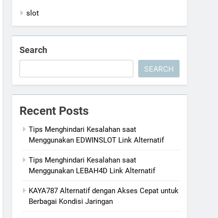
slot
Search
SEARCH
Recent Posts
Tips Menghindari Kesalahan saat
Menggunakan EDWINSLOT Link Alternatif
Tips Menghindari Kesalahan saat
Menggunakan LEBAH4D Link Alternatif
KAYA787 Alternatif dengan Akses Cepat untuk
Berbagai Kondisi Jaringan