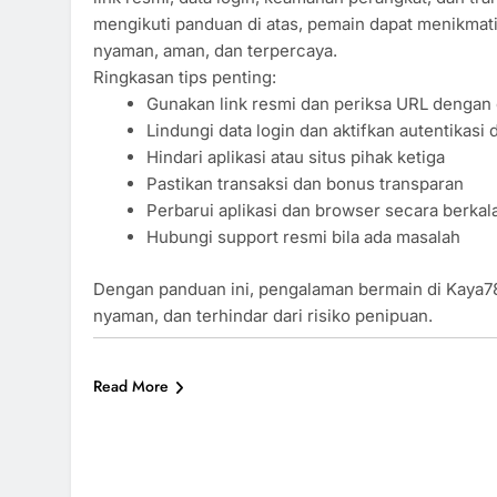
mengikuti panduan di atas, pemain dapat menikma
nyaman, aman, dan terpercaya.
Ringkasan tips penting:
Gunakan link resmi dan periksa URL dengan
Lindungi data login dan aktifkan autentikasi 
Hindari aplikasi atau situs pihak ketiga
Pastikan transaksi dan bonus transparan
Perbarui aplikasi dan browser secara berkal
Hubungi support resmi bila ada masalah
Dengan panduan ini, pengalaman bermain di Kaya7
nyaman, dan terhindar dari risiko penipuan.
Read More