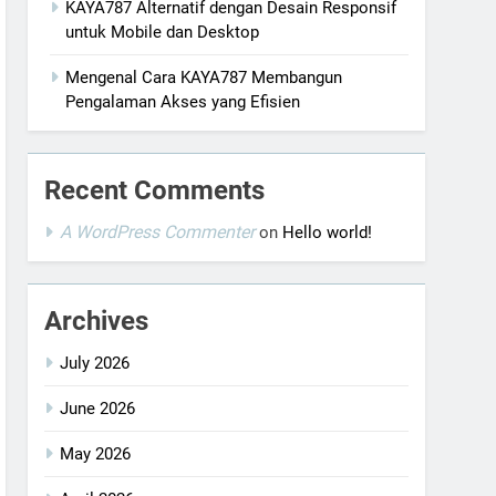
KAYA787 Alternatif dengan Desain Responsif
untuk Mobile dan Desktop
Mengenal Cara KAYA787 Membangun
Pengalaman Akses yang Efisien
Recent Comments
A WordPress Commenter
on
Hello world!
Archives
July 2026
June 2026
May 2026