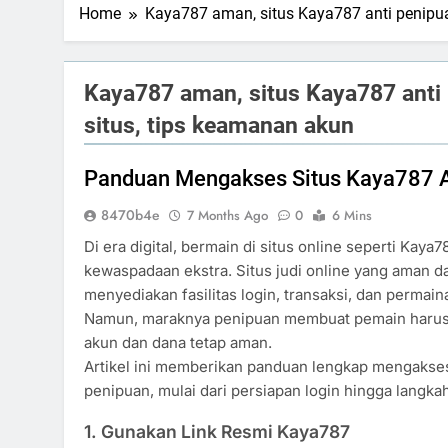
Home
Kaya787 aman, situs Kaya787 anti penipua
Kaya787 aman, situs Kaya787 anti
situs, tips keamanan akun
Panduan Mengakses Situs Kaya787 A
8470b4e
7 Months Ago
0
6 Mins
Di era digital, bermain di situs online seperti Kay
kewaspadaan ekstra. Situs judi online yang aman d
menyediakan fasilitas login, transaksi, dan permain
Namun, maraknya penipuan membuat pemain harus 
akun dan dana tetap aman.
Artikel ini memberikan panduan lengkap mengakses
penipuan, mulai dari persiapan login hingga langka
1. Gunakan Link Resmi Kaya787