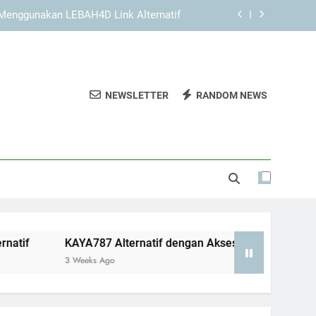
 Menggunakan LEBAH4D Link Alternatif
Cepat untuk Berbagai Kondisi Jaringan
n Responsif untuk Mobile dan Desktop
NEWSLETTER
RANDOM NEWS
enggunakan EDWINSLOT Link Alternatif
 Menggunakan LEBAH4D Link Alternatif
Cepat untuk Berbagai Kondisi Jaringan
n Responsif untuk Mobile dan Desktop
KAYA787 Alternatif dengan Akses Cepat untuk Berbagai Kondi
3 Weeks Ago