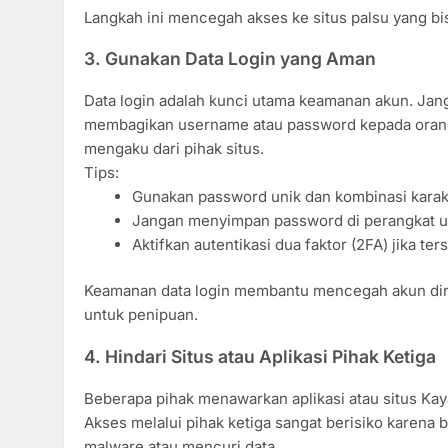
Langkah ini mencegah akses ke situs palsu yang b
3. Gunakan Data Login yang Aman
Data login adalah kunci utama keamanan akun. Jan
membagikan username atau password kepada orang
mengaku dari pihak situs.
Tips:
Gunakan password unik dan kombinasi karak
Jangan menyimpan password di perangkat
Aktifkan autentikasi dua faktor (2FA) jika ter
Keamanan data login membantu mencegah akun dir
untuk penipuan.
4. Hindari Situs atau Aplikasi Pihak Ketiga
Beberapa pihak menawarkan aplikasi atau situs Kaya
Akses melalui pihak ketiga sangat berisiko karena
malware atau mencuri data.