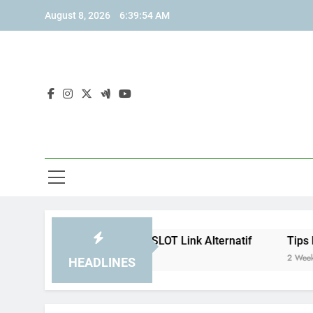
Skip
August 8, 2026
6:39:55 AM
to
content
Min
Temukan S
nggunakan EDWINSLOT Link Alternatif
Tips Menghindari
2 Weeks Ago
HEADLINES