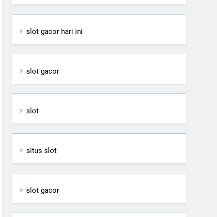
slot gacor hari ini
slot gacor
slot
situs slot
slot gacor