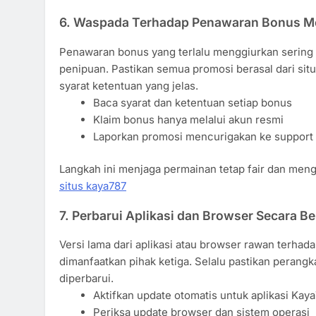
6. Waspada Terhadap Penawaran Bonus M
Penawaran bonus yang terlalu menggiurkan sering
penipuan. Pastikan semua promosi berasal dari situ
syarat ketentuan yang jelas.
Baca syarat dan ketentuan setiap bonus
Klaim bonus hanya melalui akun resmi
Laporkan promosi mencurigakan ke support
Langkah ini menjaga permainan tetap fair dan meng
situs kaya787
7. Perbarui Aplikasi dan Browser Secara Be
Versi lama dari aplikasi atau browser rawan terhad
dimanfaatkan pihak ketiga. Selalu pastikan perangk
diperbarui.
Aktifkan update otomatis untuk aplikasi Kay
Periksa update browser dan sistem operasi