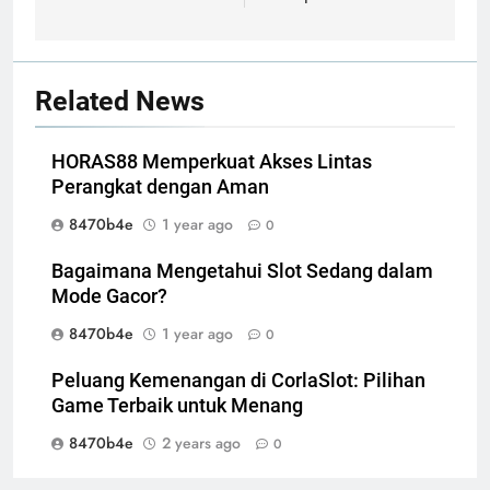
Related News
HORAS88 Memperkuat Akses Lintas
Perangkat dengan Aman
8470b4e
1 year ago
0
Bagaimana Mengetahui Slot Sedang dalam
Mode Gacor?
8470b4e
1 year ago
0
Peluang Kemenangan di CorlaSlot: Pilihan
Game Terbaik untuk Menang
8470b4e
2 years ago
0