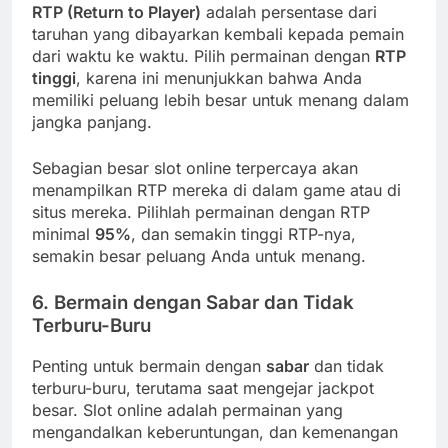
RTP (Return to Player)
adalah persentase dari
taruhan yang dibayarkan kembali kepada pemain
dari waktu ke waktu. Pilih permainan dengan
RTP
tinggi
, karena ini menunjukkan bahwa Anda
memiliki peluang lebih besar untuk menang dalam
jangka panjang.
Sebagian besar slot online terpercaya akan
menampilkan RTP mereka di dalam game atau di
situs mereka. Pilihlah permainan dengan RTP
minimal
95%
, dan semakin tinggi RTP-nya,
semakin besar peluang Anda untuk menang.
6. Bermain dengan Sabar dan Tidak
Terburu-Buru
Penting untuk bermain dengan
sabar
dan tidak
terburu-buru, terutama saat mengejar jackpot
besar. Slot online adalah permainan yang
mengandalkan keberuntungan, dan kemenangan