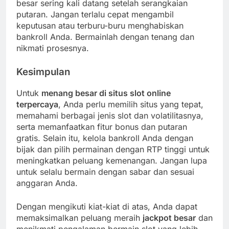
besar sering kali datang setelah serangkaian
putaran. Jangan terlalu cepat mengambil
keputusan atau terburu-buru menghabiskan
bankroll Anda. Bermainlah dengan tenang dan
nikmati prosesnya.
Kesimpulan
Untuk
menang besar di situs slot online
terpercaya
, Anda perlu memilih situs yang tepat,
memahami berbagai jenis slot dan volatilitasnya,
serta memanfaatkan fitur bonus dan putaran
gratis. Selain itu, kelola bankroll Anda dengan
bijak dan pilih permainan dengan RTP tinggi untuk
meningkatkan peluang kemenangan. Jangan lupa
untuk selalu bermain dengan sabar dan sesuai
anggaran Anda.
Dengan mengikuti kiat-kiat di atas, Anda dapat
memaksimalkan peluang meraih
jackpot besar
dan