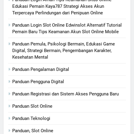
Edukasi Pemain Kaya787 Strategi Akses Akun
Terpercaya Perlindungan dari Penipuan Online
Panduan Login Slot Online Edwinslot Alternatif Tutorial
Pemain Baru Tips Keamanan Akun Slot Online Mobile
Panduan Pemula, Psikologi Bermain, Edukasi Game
Digital, Strategi Bermain, Pengembangan Karakter,
Kesehatan Mental
Panduan Pengalaman Digital
Panduan Pengguna Digital
Panduan Registrasi dan Sistem Akses Pengguna Baru
Panduan Slot Online
Panduan Teknologi
Panduan, Slot Online