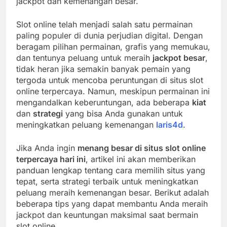
jackpot dan kemenangan besar.
Slot online telah menjadi salah satu permainan
paling populer di dunia perjudian digital. Dengan
beragam pilihan permainan, grafis yang memukau,
dan tentunya peluang untuk meraih
jackpot besar
,
tidak heran jika semakin banyak pemain yang
tergoda untuk mencoba peruntungan di situs slot
online terpercaya. Namun, meskipun permainan ini
mengandalkan keberuntungan, ada beberapa
kiat
dan
strategi
yang bisa Anda gunakan untuk
meningkatkan peluang kemenangan
laris4d
.
Jika Anda ingin
menang besar di situs slot online
terpercaya hari ini
, artikel ini akan memberikan
panduan lengkap tentang cara memilih situs yang
tepat, serta strategi terbaik untuk meningkatkan
peluang meraih kemenangan besar. Berikut adalah
beberapa tips yang dapat membantu Anda meraih
jackpot dan keuntungan maksimal saat bermain
slot online.