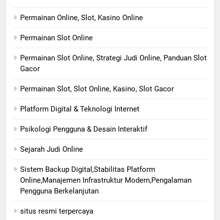
Permainan Online, Slot, Kasino Online
Permainan Slot Online
Permainan Slot Online, Strategi Judi Online, Panduan Slot
Gacor
Permainan Slot, Slot Online, Kasino, Slot Gacor
Platform Digital & Teknologi Internet
Psikologi Pengguna & Desain Interaktif
Sejarah Judi Online
Sistem Backup Digital,Stabilitas Platform
Online,Manajemen Infrastruktur Modern,Pengalaman
Pengguna Berkelanjutan
situs resmi terpercaya