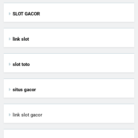
SLOT GACOR
link slot
slot toto
situs gacor
link slot gacor