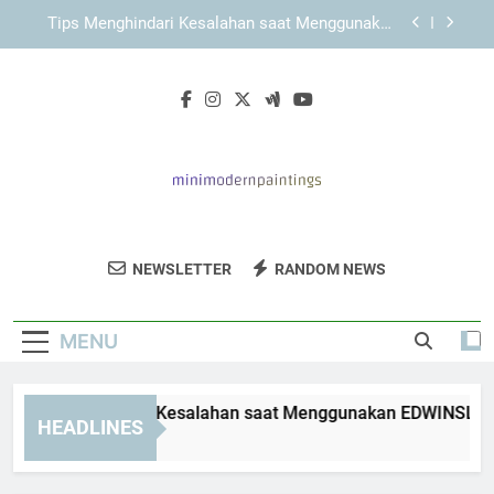
Skip
KAYA787 Alternatif dengan Akses Cepat untuk
to
Berbagai Kondisi Jaringan
content
KAYA787 Alternatif dengan Desain Responsif
untuk Mobile dan Desktop
Tips Menghindari Kesalahan saat Menggunakan
EDWINSLOT Link Alternatif
Tips Menghindari Kesalahan saat Menggunakan
LEBAH4D Link Alternatif
KAYA787 Alternatif dengan Akses Cepat untuk
Berbagai Kondisi Jaringan
Mini Modern
Temukan Seni Lukisan Modern Yang Unik Di
KAYA787 Alternatif dengan Desain Responsif
NEWSLETTER
RANDOM NEWS
Paintings
untuk Mobile dan Desktop
Mini Modern Paintings.
MENU
ps Menghindari Kesalahan saat Menggunakan EDWINSLOT Link
HEADLINES
Weeks Ago