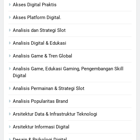
Akses Digital Praktis
Akses Platform Digital.
Analisis dan Strategi Slot
Analisis Digital & Edukasi
Analisis Game & Tren Global
Analisis Game, Edukasi Gaming, Pengembangan Skill
Digital
Analisis Permainan & Strategi Slot
Analisis Popularitas Brand
Arsitektur Data & Infrastruktur Teknologi
Arsitektur Informasi Digital
Desain & Psikologi Digital