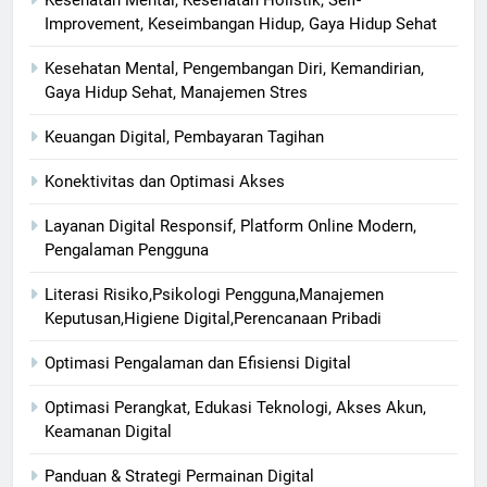
Kesehatan Mental, Kesehatan Holistik, Self-
Improvement, Keseimbangan Hidup, Gaya Hidup Sehat
Kesehatan Mental, Pengembangan Diri, Kemandirian,
Gaya Hidup Sehat, Manajemen Stres
Keuangan Digital, Pembayaran Tagihan
Konektivitas dan Optimasi Akses
Layanan Digital Responsif, Platform Online Modern,
Pengalaman Pengguna
Literasi Risiko,Psikologi Pengguna,Manajemen
Keputusan,Higiene Digital,Perencanaan Pribadi
Optimasi Pengalaman dan Efisiensi Digital
Optimasi Perangkat, Edukasi Teknologi, Akses Akun,
Keamanan Digital
Panduan & Strategi Permainan Digital