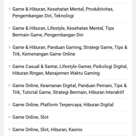
Game & Hiburan, Kesehatan Mental, Produktivitas,
Pengembangan Diri, Teknologi
Game & Hiburan, Lifestyle, Kesehatan Mental, Tips
Bermain Game, Pengembangan Diri
Game & Hiburan, Panduan Gaming, Strategi Game, Tips &
Trik, Kemenangan Game Online
Game Casual & Santai, Lifestyle Gamer, Psikologi Digital,
Hiburan Ringan, Manajemen Waktu Gaming
Game Online, Keamanan Digital, Panduan Pemain, Tips &
Trik, Tutorial Game, Strategi Bermain, Hiburan Interaktif
Game Online, Platform Terpercaya, Hiburan Digital
Game Online, Slot
Game Online, Slot, Hiburan, Kasino