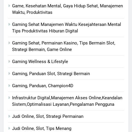
Game, Kesehatan Mental, Gaya Hidup Sehat, Manajemen
Waktu, Produktivitas
Gaming Sehat Manajemen Waktu Kesejahteraan Mental
Tips Produktivitas Hiburan Digital
Gaming Sehat, Permainan Kasino, Tips Bermain Slot,
Strategi Bermain, Game Online
Gaming Wellness & Lifestyle
Gaming, Panduan Slot, Strategi Bermain
Gaming, Panduan, Champion4D
Infrastruktur Digital,Manajemen Akses Online,Keandalan
Sistem,Optimalisasi Layanan,Pengalaman Pengguna
Judi Online, Slot, Strategi Permainan
Judi Online, Slot, Tips Menang