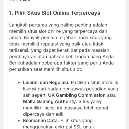
1. Pilih Situs Slot Online Terpercaya
Langkah pertama yang paling penting adalah
memilih situs slot online yang terpercaya dan
aman. Banyak pemain terjebak pada situs yang
tidak memiliki reputasi yang baik atau tidak
terlisensi, yang dapat berakibat pada masalah
pembayaran atau bahkan kehilangan uang Anda.
Berikut adalah beberapa faktor yang perlu Anda
perhatikan saat memilih situs slot:
Lisensi dan Regulasi
: Pastikan situs memiliki
lisensi dari badan pengawas perjudian yang
sah seperti
UK Gambling Commission
atau
Malta Gaming Authority
. Situs yang
memiliki lisensi ini biasanya lebih dapat
dipercaya dan adil.
Keamanan Data
: Pilih situs yang
menggunakan enkripsi SSL untuk