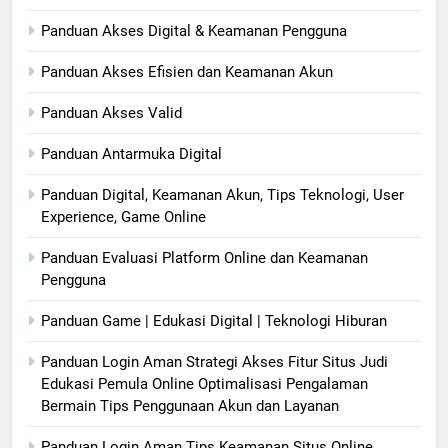
Panduan Akses Digital & Keamanan Pengguna
Panduan Akses Efisien dan Keamanan Akun
Panduan Akses Valid
Panduan Antarmuka Digital
Panduan Digital, Keamanan Akun, Tips Teknologi, User
Experience, Game Online
Panduan Evaluasi Platform Online dan Keamanan
Pengguna
Panduan Game | Edukasi Digital | Teknologi Hiburan
Panduan Login Aman Strategi Akses Fitur Situs Judi
Edukasi Pemula Online Optimalisasi Pengalaman
Bermain Tips Penggunaan Akun dan Layanan
Panduan Login Aman Tips Keamanan Situs Online