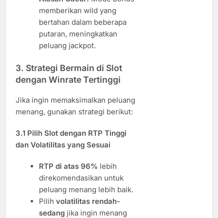
memberikan wild yang
bertahan dalam beberapa
putaran, meningkatkan
peluang jackpot.
3. Strategi Bermain di Slot
dengan Winrate Tertinggi
Jika ingin memaksimalkan peluang
menang, gunakan strategi berikut:
3.1 Pilih Slot dengan RTP Tinggi
dan Volatilitas yang Sesuai
RTP di atas 96%
lebih
direkomendasikan untuk
peluang menang lebih baik.
Pilih
volatilitas rendah-
sedang
jika ingin menang