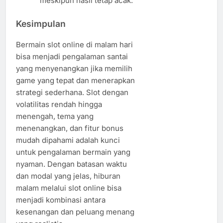
meskipun hasil tetap acak.
Kesimpulan
Bermain slot online di malam hari
bisa menjadi pengalaman santai
yang menyenangkan jika memilih
game yang tepat dan menerapkan
strategi sederhana. Slot dengan
volatilitas rendah hingga
menengah, tema yang
menenangkan, dan fitur bonus
mudah dipahami adalah kunci
untuk pengalaman bermain yang
nyaman. Dengan batasan waktu
dan modal yang jelas, hiburan
malam melalui slot online bisa
menjadi kombinasi antara
kesenangan dan peluang menang