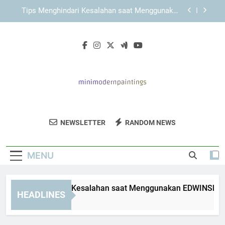
Skip
KAYA787 Alternatif dengan Akses Cepat untuk
to
Berbagai Kondisi Jaringan
content
KAYA787 Alternatif dengan Desain Responsif
untuk Mobile dan Desktop
Tips Menghindari Kesalahan saat Menggunakan
EDWINSLOT Link Alternatif
Tips Menghindari Kesalahan saat Menggunakan
LEBAH4D Link Alternatif
KAYA787 Alternatif dengan Akses Cepat untuk
Berbagai Kondisi Jaringan
Mini Modern
Temukan Seni Lukisan Modern Yang Unik Di
KAYA787 Alternatif dengan Desain Responsif
NEWSLETTER
RANDOM NEWS
Paintings
untuk Mobile dan Desktop
Mini Modern Paintings.
MENU
ps Menghindari Kesalahan saat Menggunakan EDWINSLOT Link 
HEADLINES
Weeks Ago