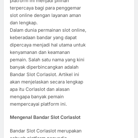
platform ini menjadi pilihan
terpercaya bagi para penggemar
slot online dengan layanan aman
dan lengkap.
Dalam dunia permainan slot online,
keberadaan bandar yang dapat
dipercaya menjadi hal utama untuk
kenyamanan dan keamanan
pemain. Salah satu nama yang kini
banyak diperbincangkan adalah
Bandar Slot Corlaslot. Artikel ini
akan menjelaskan secara lengkap
apa itu Corlaslot dan alasan
mengapa banyak pemain
mempercayai platform ini.
Mengenal Bandar Slot Corlaslot
Bandar Slot Corlaslot merupakan