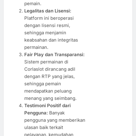
pemain.
Legalitas dan Lisensi:
Platform ini beroperasi
dengan lisensi resmi,
sehingga menjamin
keabsahan dan integritas
permainan.
Fair Play dan Transparansi:
Sistem permainan di
Corlaslot dirancang adil
dengan RTP yang jelas,
sehingga pemain
mendapatkan peluang
menang yang seimbang.
Testimoni Positif dari
Pengguna:
Banyak
pengguna yang memberikan
ulasan baik terkait
pelayanan, kemudahan