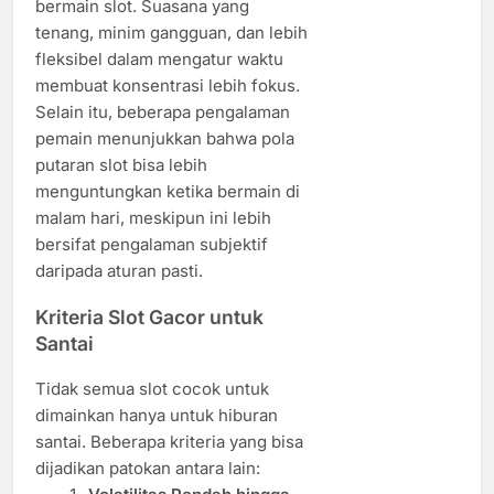
bermain slot. Suasana yang
tenang, minim gangguan, dan lebih
fleksibel dalam mengatur waktu
membuat konsentrasi lebih fokus.
Selain itu, beberapa pengalaman
pemain menunjukkan bahwa pola
putaran slot bisa lebih
menguntungkan ketika bermain di
malam hari, meskipun ini lebih
bersifat pengalaman subjektif
daripada aturan pasti.
Kriteria Slot Gacor untuk
Santai
Tidak semua slot cocok untuk
dimainkan hanya untuk hiburan
santai. Beberapa kriteria yang bisa
dijadikan patokan antara lain: