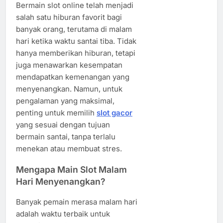
Bermain slot online telah menjadi
salah satu hiburan favorit bagi
banyak orang, terutama di malam
hari ketika waktu santai tiba. Tidak
hanya memberikan hiburan, tetapi
juga menawarkan kesempatan
mendapatkan kemenangan yang
menyenangkan. Namun, untuk
pengalaman yang maksimal,
penting untuk memilih
slot gacor
yang sesuai dengan tujuan
bermain santai, tanpa terlalu
menekan atau membuat stres.
Mengapa Main Slot Malam
Hari Menyenangkan?
Banyak pemain merasa malam hari
adalah waktu terbaik untuk