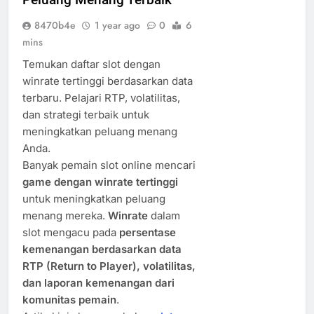
8470b4e
1 year ago
0
6
mins
Temukan daftar slot dengan
winrate tertinggi berdasarkan data
terbaru. Pelajari RTP, volatilitas,
dan strategi terbaik untuk
meningkatkan peluang menang
Anda.
Banyak pemain slot online mencari
game dengan winrate tertinggi
untuk meningkatkan peluang
menang mereka.
Winrate
dalam
slot mengacu pada
persentase
kemenangan berdasarkan data
RTP (Return to Player), volatilitas,
dan laporan kemenangan dari
komunitas pemain
.