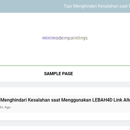
Tips Menghindari Kesalahan saat
KAYA787 Alternatif dengan Akses 
KAYA787 Alternatif dengan Desai
Tips Menghindari Kesalahan saat M
i Modern Paintings
Tips Menghindari Kesalahan saat
eni Lukisan Modern Yang Unik Di Mini Modern Paintings.
KAYA787 Alternatif dengan Akses 
SAMPLE PAGE
KAYA787 Alternatif dengan Desai
i Kesalahan saat Menggunakan LEBAH4D Link Alternatif