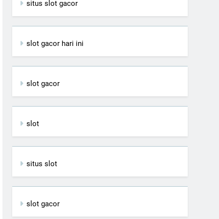
situs slot gacor
slot gacor hari ini
slot gacor
slot
situs slot
slot gacor