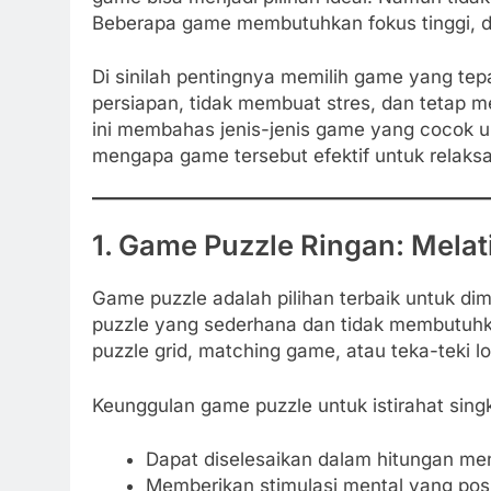
Beberapa game membutuhkan fokus tinggi, du
Di sinilah pentingnya memilih game yang te
persiapan, tidak membuat stres, dan tetap 
ini membahas jenis-jenis game yang cocok u
mengapa game tersebut efektif untuk relaksa
1. Game Puzzle Ringan: Mela
Game puzzle adalah pilihan terbaik untuk dim
puzzle yang sederhana dan tidak membutuhka
puzzle grid, matching game, atau teka-teki lo
Keunggulan game puzzle untuk istirahat sing
Dapat diselesaikan dalam hitungan men
Memberikan stimulasi mental yang posit