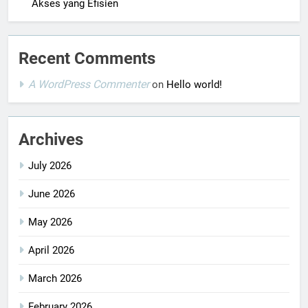
Akses yang Efisien
Recent Comments
A WordPress Commenter
on
Hello world!
Archives
July 2026
June 2026
May 2026
April 2026
March 2026
February 2026