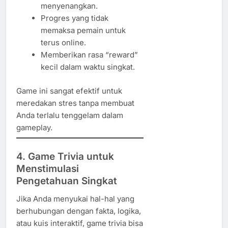
menyenangkan.
Progres yang tidak
memaksa pemain untuk
terus online.
Memberikan rasa “reward”
kecil dalam waktu singkat.
Game ini sangat efektif untuk
meredakan stres tanpa membuat
Anda terlalu tenggelam dalam
gameplay.
4. Game Trivia untuk
Menstimulasi
Pengetahuan Singkat
Jika Anda menyukai hal-hal yang
berhubungan dengan fakta, logika,
atau kuis interaktif, game trivia bisa