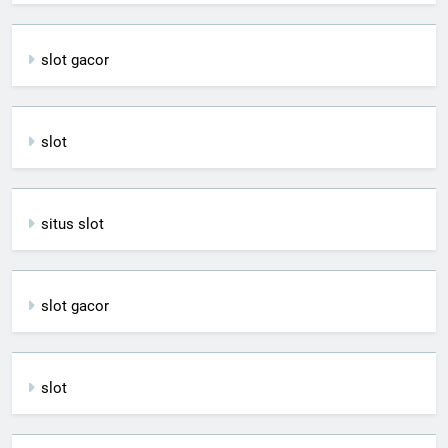
slot gacor
slot
situs slot
slot gacor
slot