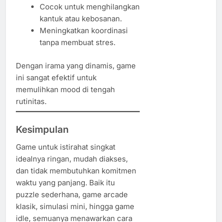
Cocok untuk menghilangkan
kantuk atau kebosanan.
Meningkatkan koordinasi
tanpa membuat stres.
Dengan irama yang dinamis, game
ini sangat efektif untuk
memulihkan mood di tengah
rutinitas.
Kesimpulan
Game untuk istirahat singkat
idealnya ringan, mudah diakses,
dan tidak membutuhkan komitmen
waktu yang panjang. Baik itu
puzzle sederhana, game arcade
klasik, simulasi mini, hingga game
idle, semuanya menawarkan cara