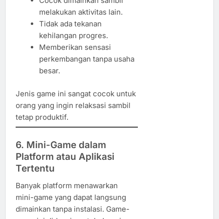
Cocok dimainkan sambil
melakukan aktivitas lain.
Tidak ada tekanan
kehilangan progres.
Memberikan sensasi
perkembangan tanpa usaha
besar.
Jenis game ini sangat cocok untuk
orang yang ingin relaksasi sambil
tetap produktif.
6. Mini-Game dalam
Platform atau Aplikasi
Tertentu
Banyak platform menawarkan
mini-game yang dapat langsung
dimainkan tanpa instalasi. Game-