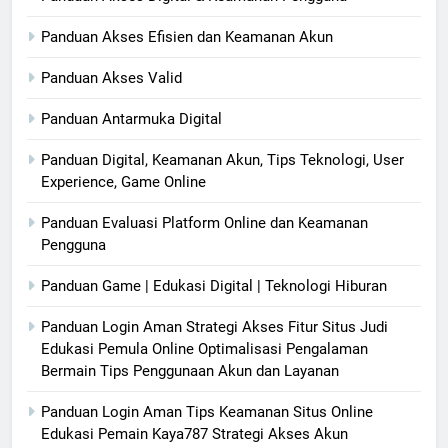
Panduan Akses Efisien dan Keamanan Akun
Panduan Akses Valid
Panduan Antarmuka Digital
Panduan Digital, Keamanan Akun, Tips Teknologi, User
Experience, Game Online
Panduan Evaluasi Platform Online dan Keamanan
Pengguna
Panduan Game | Edukasi Digital | Teknologi Hiburan
Panduan Login Aman Strategi Akses Fitur Situs Judi
Edukasi Pemula Online Optimalisasi Pengalaman
Bermain Tips Penggunaan Akun dan Layanan
Panduan Login Aman Tips Keamanan Situs Online
Edukasi Pemain Kaya787 Strategi Akses Akun