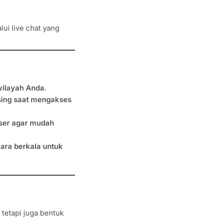
ui live chat yang
wilayah Anda.
sing saat mengakses
wser agar mudah
ara berkala untuk
 tetapi juga bentuk