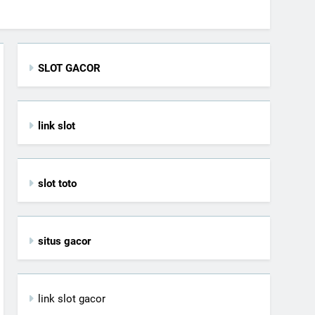
SLOT GACOR
link slot
slot toto
situs gacor
link slot gacor