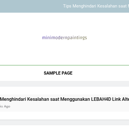
Tips Menghindari Kesalahan saat
KAYA787 Alternatif dengan Akses 
KAYA787 Alternatif dengan Desai
Tips Menghindari Kesalahan saat M
i Modern Paintings
Tips Menghindari Kesalahan saat
eni Lukisan Modern Yang Unik Di Mini Modern Paintings.
KAYA787 Alternatif dengan Akses 
SAMPLE PAGE
KAYA787 Alternatif dengan Desai
i Kesalahan saat Menggunakan LEBAH4D Link Alternatif