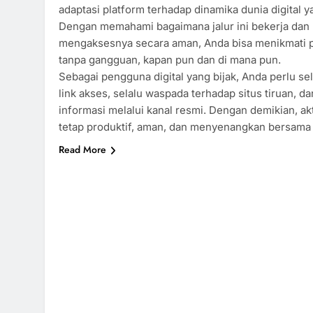
adaptasi platform terhadap dinamika dunia digital 
Dengan memahami bagaimana jalur ini bekerja dan
mengaksesnya secara aman, Anda bisa menikmati 
tanpa gangguan, kapan pun dan di mana pun.
Sebagai pengguna digital yang bijak, Anda perlu se
link akses, selalu waspada terhadap situs tiruan, d
informasi melalui kanal resmi. Dengan demikian, akt
tetap produktif, aman, dan menyenangkan bersama
Read More