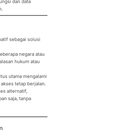
ungsi dan data
n.
atif sebagai solusi
eberapa negara atau
a alasan hukum atau
itus utama mengalami
akses tetap berjalan.
s alternatif,
pan saja, tanpa
an