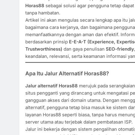
Horas88
sebagai solusi agar pengguna tetap dapa
tanpa hambatan.
Artikel ini akan mengulas secara lengkap apa itu jal
bagaimana cara kerjanya, dan bagaimana pengguna
memanfaatkannya dengan aman dan efektif. Informa
berdasarkan prinsip
E-E-A-T (Experience, Expertis
Trustworthiness)
dan gaya penulisan
SEO-friendly
keandalan, relevansi, serta keamanan informasi ya
Apa Itu Jalur Alternatif Horas88?
Jalur alternatif Horas88
merujuk pada serangkaian
situs pengganti yang dirancang untuk mengatasi p
gangguan akses dari domain utama. Dengan mengg
alternatif, pengguna tetap bisa masuk ke sistem da
layanan Horas88 seperti biasa, tanpa harus menung
server utama atau terjebak dalam pembatasan ISP.
Jalur ini bekerja dengan sistem pengalihan otomati