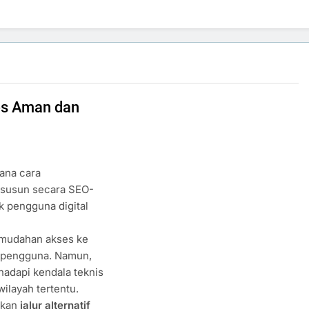
ses Aman dan
mana cara
disusun secara SEO-
k pengguna digital
emudahan akses ke
a pengguna. Namun,
adapi kendala teknis
ilayah tertentu.
akan
jalur alternatif